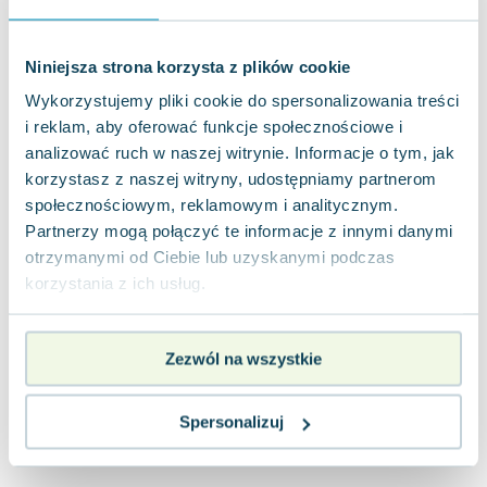
Joseph Murphy
Jan Sztaudynger
Niniejsza strona korzysta z plików cookie
Aleksander Puszkin
Wykorzystujemy pliki cookie do spersonalizowania treści
Oscar Wilde
i reklam, aby oferować funkcje społecznościowe i
Małgorzata Ohme
analizować ruch w naszej witrynie. Informacje o tym, jak
Maddie Ziegler
korzystasz z naszej witryny, udostępniamy partnerom
Leszek Czarnecki
społecznościowym, reklamowym i analitycznym.
Joanna Racewicz
Partnerzy mogą połączyć te informacje z innymi danymi
Maria Seweryn
otrzymanymi od Ciebie lub uzyskanymi podczas
Janina Zającówna
korzystania z ich usług.
Eric Helms
Anna Prus (oprac.)
Nela Mała Reporterka
Zezwól na wszystkie
Agnieszka Maciąg
Barbara Wrzesińska
Spersonalizuj
Terry Pratchett
Virginia Woolf