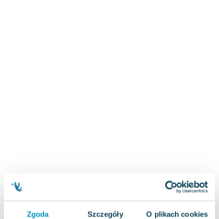
Zygmunt Freud
Agata Passent
Michel Moran
Maciej Orłoś
Jo Nesbo
Katarzyna Miller
Antoine de Saint Exupery
Lew Tołstoj
Mark Twain
Marcin Meller
Paulina Młynarska
ks. Piotr Pawlukiewicz
Jarosław Sokołowski
Piotr Latocha
Michael Scott
Piotr Semka
Jarosław Iwaszkiewicz
Zgoda
Szczegóły
O plikach cookies