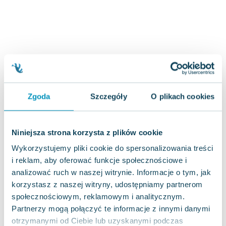
Joseph Murphy
Jan Sztaudynger
Aleksander Puszkin
Oscar Wilde
Małgorzata Ohme
Maddie Ziegler
Leszek Czarnecki
Zgoda
Szczegóły
O plikach cookies
Joanna Racewicz
Maria Seweryn
Janina Zającówna
Niniejsza strona korzysta z plików cookie
Eric Helms
Wykorzystujemy pliki cookie do spersonalizowania treści
Anna Prus (oprac.)
i reklam, aby oferować funkcje społecznościowe i
Nela Mała Reporterka
analizować ruch w naszej witrynie. Informacje o tym, jak
Agnieszka Maciąg
korzystasz z naszej witryny, udostępniamy partnerom
Barbara Wrzesińska
społecznościowym, reklamowym i analitycznym.
Terry Pratchett
Partnerzy mogą połączyć te informacje z innymi danymi
Virginia Woolf
otrzymanymi od Ciebie lub uzyskanymi podczas