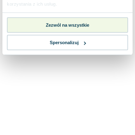
Lorraine Warren
korzystania z ich usług.
Ajahn Brahm
Lucinda Riley
Zezwól na wszystkie
Jacek Walkiewicz
Spersonalizuj