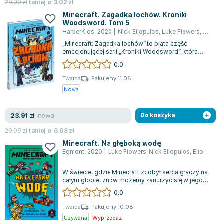
Książki: Psychologia, motywacja
Nauki historyczne - książki
Dan Brown
29.99
zł
taniej o
3.02
zł
Książki o naukach politycznych dla studentów
Bolesław Prus
Minecraft. Zagadka lochów. Kroniki
Woodsword. Tom 5
Książki do nauk przyrodniczych dla studentów
Clive Cussler
HarperKids
,
2020
|
Nick Eliopulos
,
Luke Flowers
,
Chris H
Książki do nauk społecznych dla studentów
Wanda Chotomska
„Minecraft: Zagadka lochów” to piąta część
Książki do nauk ścisłych dla studentów
Józef Ignacy Kraszewski
emocjonującej serii „Kroniki Woodsword”, która
przenosi czytelników do fascynującego św...
0.0
Prawo - książki dla studentów
Clive Staples Lewis
Technologia żywności - książki
Martyna Wojciechowska
Twarda
Pakujemy 11.08
Nowa
Zarządzanie i marketing - książki
Melissa De la Cruz
Nauka języków obcych - książki
Blanka Lipińska
nowa
23.91
Podręczniki dla nauczycieli - metodyka
Jaś Kapela
zł
Do koszyka
Repetytoria, testy i materiały pomocnicze
Agatha Christie
29.99
zł
taniej o
6.08
zł
Witold Gadowski
Minecraft. Na głęboką wodę
Egmont
,
2020
|
Luke Flowers
,
Nick Eliopulos
,
Elioplaos Nick
Jan Pietrzak
Marcin Kowalczyk
W świecie, gdzie Minecraft zdobył serca graczy na
Piotr Zychowicz
całym globie, znów możemy zanurzyć się w jego
magię dzięki oficjalnej książce fa...
0.0
Joanna Jabłczyńska
Piotr Kościelny
Twarda
Pakujemy 10.08
Używana
Wyprzedaż
Jan Piński