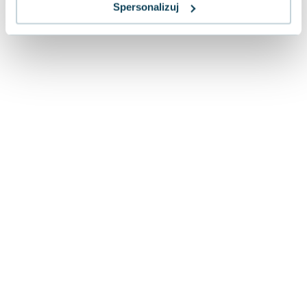
Lorraine Warren
Spersonalizuj
Ajahn Brahm
Lucinda Riley
Jacek Walkiewicz