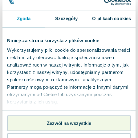
Joseph Murphy
Jan Sztaudynger
Zgoda
Szczegóły
O plikach cookies
Aleksander Puszkin
Oscar Wilde
Małgorzata Ohme
Niniejsza strona korzysta z plików cookie
Maddie Ziegler
Wykorzystujemy pliki cookie do spersonalizowania treści
Leszek Czarnecki
i reklam, aby oferować funkcje społecznościowe i
Joanna Racewicz
analizować ruch w naszej witrynie. Informacje o tym, jak
Maria Seweryn
korzystasz z naszej witryny, udostępniamy partnerom
Janina Zającówna
społecznościowym, reklamowym i analitycznym.
Eric Helms
Partnerzy mogą połączyć te informacje z innymi danymi
Anna Prus (oprac.)
otrzymanymi od Ciebie lub uzyskanymi podczas
Nela Mała Reporterka
korzystania z ich usług.
Agnieszka Maciąg
Barbara Wrzesińska
Zezwól na wszystkie
Terry Pratchett
Virginia Woolf