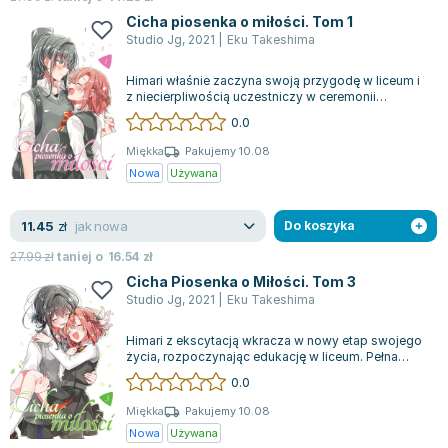
Joseph Murphy
Cicha piosenka o miłości. Tom 1
Jan Sztaudynger
Studio Jg
,
2021
|
Eku Takeshima
Aleksander Puszkin
Himari właśnie zaczyna swoją przygodę w liceum i
Oscar Wilde
z niecierpliwością uczestniczy w ceremonii
inaugurującej nowy rok szkolny. Podcza...
Małgorzata Ohme
0.0
Maddie Ziegler
Miękka
Pakujemy 10.08
Leszek Czarnecki
Nowa
Używana
Joanna Racewicz
Maria Seweryn
jak nowa
11.45
zł
Do koszyka
Janina Zającówna
27.99
zł
taniej o
16.54
zł
Eric Helms
Cicha Piosenka o Miłości. Tom 3
Anna Prus (oprac.)
Studio Jg
,
2021
|
Eku Takeshima
Nela Mała Reporterka
Himari z ekscytacją wkracza w nowy etap swojego
Agnieszka Maciąg
życia, rozpoczynając edukację w liceum. Pełna
fascynacji, pojawia się na ceremonii...
Barbara Wrzesińska
0.0
Terry Pratchett
Miękka
Pakujemy 10.08
Virginia Woolf
Nowa
Używana