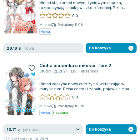
Himari staje przed nowym życiowym etapem,
Zygmunt Freud
rozpoczynając naukę w szkole średniej. Pełna
optymizmu i energii, bierze udział w ceremo...
Agata Passent
0.0
Michel Moran
Miękka
Pakujemy 11.08
Maciej Orłoś
Nowa
Jo Nesbo
Katarzyna Miller
nowa
29.19
zł
Do koszyka
Antoine de Saint Exupery
Lew Tołstoj
Cicha piosenka o miłości. Tom 2
Mark Twain
Studio Jg
,
2021
|
Eku Takeshima
Marcin Meller
Himari zaczyna nowy etap życia, wkraczając w
Paulina Młynarska
mury liceum. Pełna energii i zapału, pojawia się na
ceremonii inauguracji roku szkoln...
ks. Piotr Pawlukiewicz
0.0
Jarosław Sokołowski
Miękka
Pakujemy 10.08
Piotr Latocha
Nowa
Używana
Michael Scott
Piotr Semka
jak nowa
13.71
zł
Do koszyka
Jarosław Iwaszkiewicz
27.99
zł
taniej o
14.28
zł