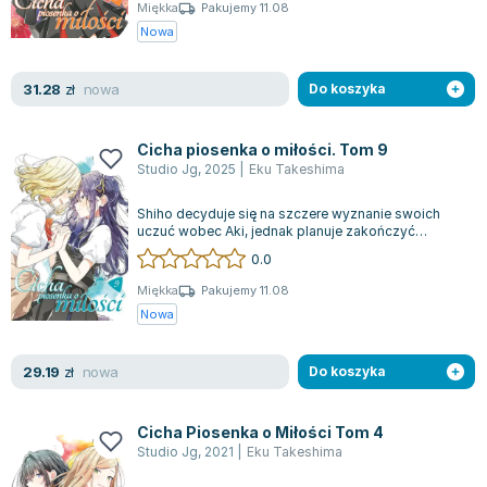
Książki: Psychologia, motywacja
Nauki historyczne - książki
Dan Brown
Miękka
Pakujemy 11.08
Książki o naukach politycznych dla studentów
Bolesław Prus
Nowa
Książki do nauk przyrodniczych dla studentów
Clive Cussler
Książki do nauk społecznych dla studentów
Wanda Chotomska
nowa
31.28
zł
Do koszyka
Książki do nauk ścisłych dla studentów
Józef Ignacy Kraszewski
Prawo - książki dla studentów
Clive Staples Lewis
Cicha piosenka o miłości. Tom 9
Technologia żywności - książki
Martyna Wojciechowska
Studio Jg
,
2025
|
Eku Takeshima
Zarządzanie i marketing - książki
Melissa De la Cruz
Shiho decyduje się na szczere wyznanie swoich
Nauka języków obcych - książki
Blanka Lipińska
uczuć wobec Aki, jednak planuje zakończyć
wszelkie kontakty po koncercie. Występ zes...
Podręczniki dla nauczycieli - metodyka
Jaś Kapela
0.0
Repetytoria, testy i materiały pomocnicze
Agatha Christie
Miękka
Pakujemy 11.08
Witold Gadowski
Nowa
Jan Pietrzak
Marcin Kowalczyk
nowa
29.19
zł
Do koszyka
Piotr Zychowicz
Joanna Jabłczyńska
Cicha Piosenka o Miłości Tom 4
Piotr Kościelny
Studio Jg
,
2021
|
Eku Takeshima
Jan Piński