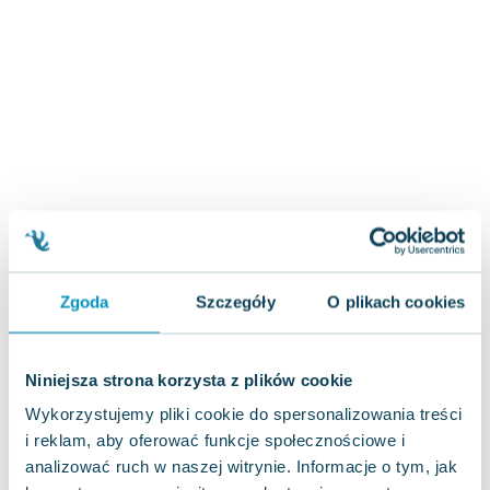
Zygmunt Freud
Agata Passent
Michel Moran
Maciej Orłoś
Jo Nesbo
Katarzyna Miller
Antoine de Saint Exupery
Lew Tołstoj
Mark Twain
Marcin Meller
Zgoda
Szczegóły
O plikach cookies
Paulina Młynarska
ks. Piotr Pawlukiewicz
Jarosław Sokołowski
Niniejsza strona korzysta z plików cookie
Piotr Latocha
Wykorzystujemy pliki cookie do spersonalizowania treści
Michael Scott
i reklam, aby oferować funkcje społecznościowe i
Piotr Semka
analizować ruch w naszej witrynie. Informacje o tym, jak
Jarosław Iwaszkiewicz