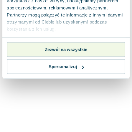
korzystasz z naszej witryny, udostępniamy partnerom
Joseph Murphy
społecznościowym, reklamowym i analitycznym.
Jan Sztaudynger
Partnerzy mogą połączyć te informacje z innymi danymi
Aleksander Puszkin
otrzymanymi od Ciebie lub uzyskanymi podczas
Oscar Wilde
korzystania z ich usług.
Małgorzata Ohme
Maddie Ziegler
Zezwól na wszystkie
Leszek Czarnecki
Joanna Racewicz
Maria Seweryn
Spersonalizuj
Janina Zającówna
Eric Helms
Anna Prus (oprac.)
Nela Mała Reporterka
Agnieszka Maciąg
Barbara Wrzesińska
Terry Pratchett
Virginia Woolf