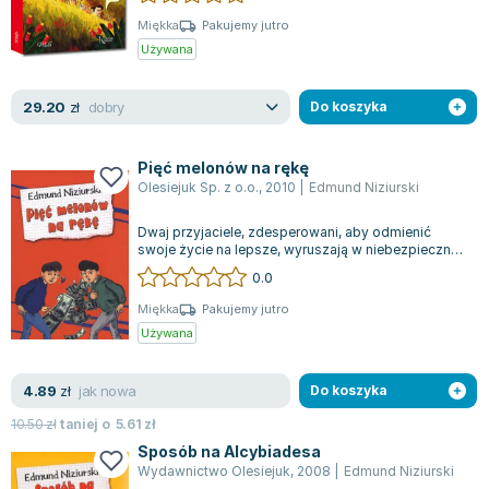
Miękka
Pakujemy jutro
Używana
dobry
29.20
zł
Do koszyka
Pięć melonów na rękę
Olesiejuk Sp. z o.o.
,
2010
|
Edmund Niziurski
Dwaj przyjaciele, zdesperowani, aby odmienić
swoje życie na lepsze, wyruszają w niebezpieczną
podróż, której towarzyszy wiele nieo...
0.0
Miękka
Pakujemy jutro
Używana
jak nowa
4.89
zł
Do koszyka
10.50
zł
taniej o
5.61
zł
Sposób na Alcybiadesa
Wydawnictwo Olesiejuk
,
2008
|
Edmund Niziurski