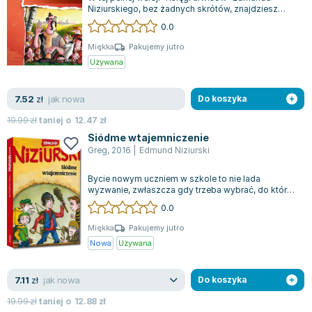
Niziurskiego, bez żadnych skrótów, znajdziesz
wszystkie istotne elementy potrzebne do...
0.0
Miękka
Pakujemy jutro
Używana
jak nowa
7.52
zł
Do koszyka
19.99
zł
taniej o
12.47
zł
Siódme wtajemniczenie
Greg
,
2016
|
Edmund Niziurski
Bycie nowym uczniem w szkole to nie lada
wyzwanie, zwłaszcza gdy trzeba wybrać, do której
z dwóch konkurujących grup dołączyć. W t...
0.0
Miękka
Pakujemy jutro
Nowa
Używana
jak nowa
7.11
zł
Do koszyka
19.99
zł
taniej o
12.88
zł