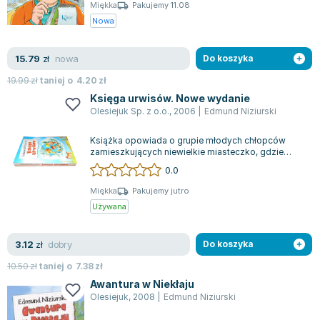
Miękka
Pakujemy 11.08
Nowa
nowa
15.79
zł
Do koszyka
19.99
zł
taniej o
4.20
zł
Księga urwisów. Nowe wydanie
Olesiejuk Sp. z o.o.
,
2006
|
Edmund Niziurski
Książka opowiada o grupie młodych chłopców
zamieszkujących niewielkie miasteczko, gdzie
codziennie stają przed różnorodnymi wyzwan...
0.0
Miękka
Pakujemy jutro
Używana
dobry
3.12
zł
Do koszyka
10.50
zł
taniej o
7.38
zł
Awantura w Niekłaju
Olesiejuk
,
2008
|
Edmund Niziurski