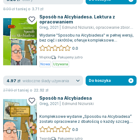
Lorraine Warren
8.99
zł
taniej o
3.71
zł
Ajahn Brahm
Sposób na Alcybiadesa. Lektura z
Lucinda Riley
opracowaniem
Jacek Walkiewicz
Greg
,
2021
|
Edmund Niziurski
,
opracowanie zbiorowe
Wydanie "Sposobu na Alcybiadesa" w pełnej wersji,
bez cięć i skrótów, oferuje kompleksowe
omówienie treści i pomoc w nauce. Znajdz...
0.0
Miękka
Pakujemy jutro
Nowa
Używana
widoczne ślady używania
4.97
zł
Do koszyka
27.89
zł
taniej o
22.92
zł
Sposób na Alcybiadesa
Greg
,
2021
|
Edmund Niziurski
Kompleksowe wydanie „Sposobu na Alcybiadesa”
zostało opracowane z dbałością o każdy szczegół,
nie pomijając ani fragmentu treści....
0.0
Twarda
Pakujemy jutro