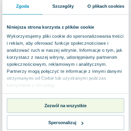
14.99
zł
taniej o
8.29
zł
Zgoda
Szczegóły
O plikach cookies
Niewiarygodne przygody Marka Piegusa.
Lektura z opracowaniem
Greg
,
2015
|
Edmund Niziurski
Niniejsza strona korzysta z plików cookie
Jak wiele nieszczęścia można doświadczyć w
życiu? Marek doskonale zdaje sobie sprawę, że
Wykorzystujemy pliki cookie do spersonalizowania treści
niewiarygodnie wiele. Wszystko, co może s...
0.0
i reklam, aby oferować funkcje społecznościowe i
Miękka
Pakujemy jutro
analizować ruch w naszej witrynie. Informacje o tym, jak
Używana
korzystasz z naszej witryny, udostępniamy partnerom
społecznościowym, reklamowym i analitycznym.
jak nowa
6.64
zł
Do koszyka
Partnerzy mogą połączyć te informacje z innymi danymi
otrzymanymi od Ciebie lub uzyskanymi podczas
13.00
zł
taniej o
6.36
zł
korzystania z ich usług.
Sposób na Alcybiadesa
Greg
,
2019
|
Edmund Niziurski
„Sposób na Alcybiadesa” w nowej, kolorowej
Zezwól na wszystkie
edycji z serii Kolorowa Klasyka, to prawdziwa
perełka na rynku wydawniczym. Ta wersja p...
0.0
Spersonalizuj
Miękka
Pakujemy jutro