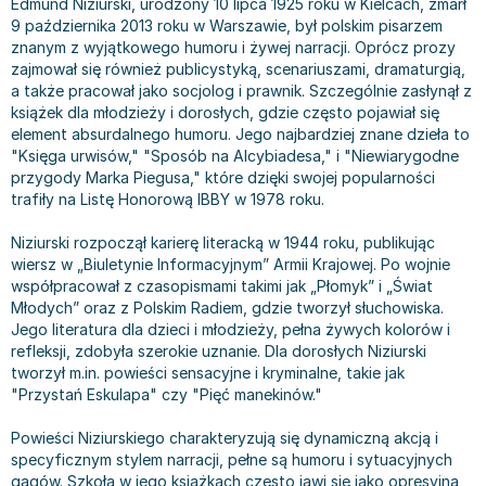
Edmund Niziurski, urodzony 10 lipca 1925 roku w Kielcach, zmarł
Bajki wiersze
Książki: finanse, księgowość, bankowość
Książki: pamiętniki, dzienniki i listy
Liceum i technikum
Książki o sportowcach
Julian Tuwim
9 października 2013 roku w Warszawie, był polskim pisarzem
znanym z wyjątkowego humoru i żywej narracji. Oprócz prozy
Do kolorowania i naklejania
Książki o gospodarce
Wywiady, wspomnienia - książki
Podręczniki do 1 klasy liceum i technikum
Książki: Turystyka i podróże
Bracia Grimm
zajmował się również publicystyką, scenariuszami, dramaturgią,
Kontrastowe obrazki
Inne
Komiksy
Podręczniki do 2 klasy liceum i technikum
Albumy krajoznawcze
Stephen King
a także pracował jako socjolog i prawnik. Szczególnie zasłynął z
Kreatywne / Aktywizujące
Książki o marketingu
Komiksy dla dorosłych
Podręczniki do 3 klasy liceum i technikum
Albumy krajoznawcze - Polska
Tanya Valko
książek dla młodzieży i dorosłych, gdzie często pojawiał się
Poznawanie świata
Książki o zarządzaniu
Komiksy dla dzieci
Podręczniki do klasy 4 liceum i technikum
Albumy krajoznawcze - Świat
Lauren Kate
element absurdalnego humoru. Jego najbardziej znane dzieła to
"Księga urwisów," "Sposób na Alcybiadesa," i "Niewiarygodne
Podręczniki szkolne
Historia - książki
Komiksy dla młodzieży
Podręczniki do szkoły zawodowej
Atlasy
Jan Brzechwa
przygody Marka Piegusa," które dzięki swojej popularności
Edukacja przedszkolna
Archeologia - książki
Komiksy obcojęzyczne
Podręczniki do 1 klasy szkoły zawodowej
Atlasy - Polska
E. L. James
trafiły na Listę Honorową IBBY w 1978 roku.
Liceum, Technikum
Historia Polski - książki
Fantastyka, horror - książki
Podręczniki do 2 klasy szkoły zawodowej
Atlasy - świat
Virginia C. Andrews
Niziurski rozpoczął karierę literacką w 1944 roku, publikując
Szkoła podstawowa
Historia świata - książki
Książki fantasy
Podręczniki do 3 klasy szkoły zawodowej
Globusy
Waldemar Łysiak
wiersz w „Biuletynie Informacyjnym” Armii Krajowej. Po wojnie
Szkoły wyższe
II Wojna Światowa - książki
Książki horrory
Książki dla dzieci
Mapy
Monika Szwaja
współpracował z czasopismami takimi jak „Płomyk” i „Świat
Szkoła zawodowa
Książki militarne
Science Fiction - książki
Książki dla dzieci do 2 lat
Mapy - Polska
Camilla Läckberg
Młodych” oraz z Polskim Radiem, gdzie tworzył słuchowiska.
Jego literatura dla dzieci i młodzieży, pełna żywych kolorów i
Książki: Prawo
Książki kryminały
Książki: bajki dla dzieci do 2 lat
Mapy - Świat
Jan Kochanowski
refleksji, zdobyła szerokie uznanie. Dla dorosłych Niziurski
Inne
Książki z poezją, aforyzmami i dramaty
Do kąpieli i zabawy
Przewodniki turystyczne
Henning Mankell
tworzył m.in. powieści sensacyjne i kryminalne, takie jak
Książki: Prawo administracyjne
Książki dramaty
Kolorowanki i książki do naklejania do 2 lat
Przewodniki turystyczne - Polska
Beata Pawlikowska
"Przystań Eskulapa" czy "Pięć manekinów."
Książki: Prawo cywilne
Książki humorystyczne i aforyzmy
Książki grające, z puzzlami i magnesami do 2 lat
Przewodniki turystyczne - Świat
L.J. Smith
Powieści Niziurskiego charakteryzują się dynamiczną akcją i
Książki: Prawo finansowe
Tomiki poezji
Obrazki kontrastowe dla niemowląt
Książki: Zdrowie, rodzina, związki
Diana Palmer
specyficznym stylem narracji, pełne są humoru i sytuacyjnych
Książki: Prawo karne
Książki o sztuce
Poznawanie świata dla dzieci do 2 lat - książki
Książki: Rodzina, związki
Bear Grylls
gagów. Szkoła w jego książkach często jawi się jako opresyjna