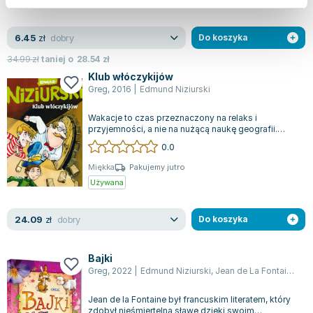
Nowa
Używana
Wyprzedaż
dobry
6.45
zł
Do koszyka
34.99
zł
taniej o
28.54
zł
Klub włóczykijów
Greg
,
2016
|
Edmund Niziurski
Wakacje to czas przeznaczony na relaks i
przyjemności, a nie na nużącą naukę geografii.
Dlatego Kornel, znudzony codziennością, ma...
0.0
Miękka
Pakujemy jutro
Używana
dobry
24.09
zł
Do koszyka
Bajki
Greg
,
2022
|
Edmund Niziurski
,
Jean de La Fontaine
,
pr
Jean de la Fontaine był francuskim literatem, który
zdobył nieśmiertelną sławę dzięki swoim