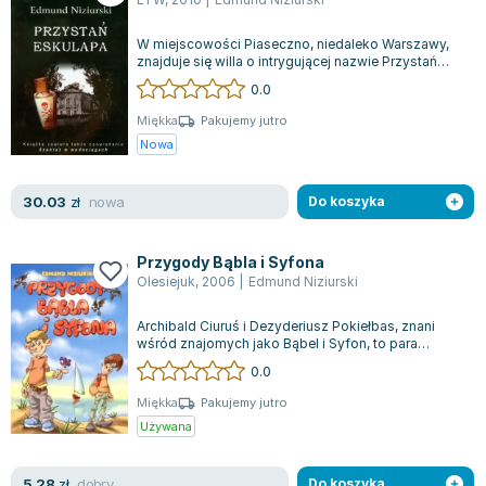
Joseph Murphy
Jan Sztaudynger
W miejscowości Piaseczno, niedaleko Warszawy,
znajduje się willa o intrygującej nazwie Przystań
Aleksander Puszkin
Eskulapa, która stała się centrum...
0.0
Oscar Wilde
Miękka
Pakujemy jutro
Małgorzata Ohme
Nowa
Maddie Ziegler
Leszek Czarnecki
nowa
30.03
zł
Do koszyka
Joanna Racewicz
Maria Seweryn
Przygody Bąbla i Syfona
Janina Zającówna
Olesiejuk
,
2006
|
Edmund Niziurski
Eric Helms
Anna Prus (oprac.)
Archibald Ciuruś i Dezyderiusz Pokiełbas, znani
wśród znajomych jako Bąbel i Syfon, to para
Nela Mała Reporterka
szkolnych przyjaciół z wyjątkową pasją...
0.0
Agnieszka Maciąg
Miękka
Pakujemy jutro
Barbara Wrzesińska
Używana
Terry Pratchett
Virginia Woolf
dobry
5.28
zł
Do koszyka