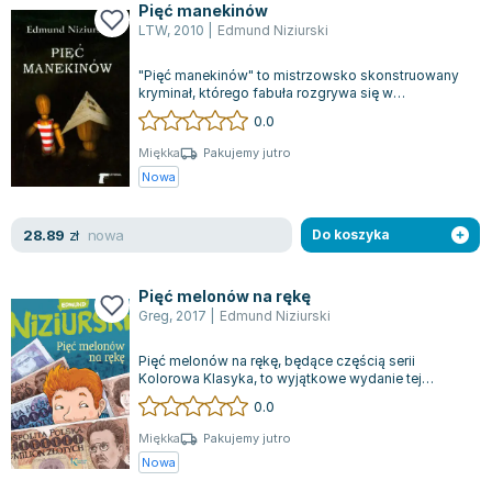
Pięć manekinów
LTW
,
2010
|
Edmund Niziurski
"Pięć manekinów" to mistrzowsko skonstruowany
kryminał, którego fabuła rozgrywa się w
warszawskich dzielnicach Bielany i Saska Kęp...
0.0
Miękka
Pakujemy jutro
Nowa
nowa
28.89
zł
Do koszyka
Pięć melonów na rękę
Greg
,
2017
|
Edmund Niziurski
Pięć melonów na rękę, będące częścią serii
Kolorowa Klasyka, to wyjątkowe wydanie tej
powieści, charakteryzujące się niezwykle pię...
0.0
Miękka
Pakujemy jutro
Nowa