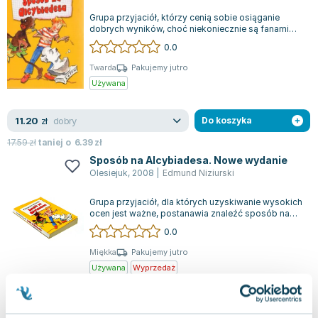
Grupa przyjaciół, którzy cenią sobie osiąganie
dobrych wyników, choć niekoniecznie są fanami
ciężkiej nauki, wyrusza na pełną humo...
0.0
Twarda
Pakujemy jutro
Używana
dobry
11.20
zł
Do koszyka
17.59
zł
taniej o
6.39
zł
Sposób na Alcybiadesa. Nowe wydanie
Olesiejuk
,
2008
|
Edmund Niziurski
Grupa przyjaciół, dla których uzyskiwanie wysokich
ocen jest ważne, postanawia znaleźć sposób na
przetrwanie roku szkolnego bez po...
0.0
Miękka
Pakujemy jutro
Używana
Wyprzedaż
widoczne ślady używania
6.70
zł
Do koszyka