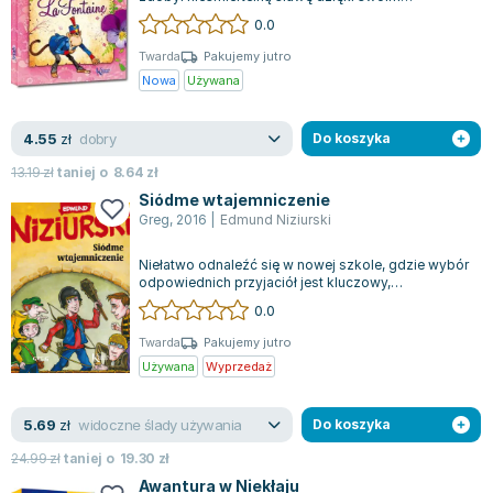
wierszowanym bajkom. W tym zbiorze zna...
0.0
Twarda
Pakujemy jutro
Nowa
Używana
dobry
4.55
zł
Do koszyka
13.19
zł
taniej o
8.64
zł
Siódme wtajemniczenie
Greg
,
2016
|
Edmund Niziurski
Niełatwo odnaleźć się w nowej szkole, gdzie wybór
odpowiednich przyjaciół jest kluczowy,
szczególnie gdy funkcjonują tam dwa rywal...
0.0
Twarda
Pakujemy jutro
Używana
Wyprzedaż
widoczne ślady używania
5.69
zł
Do koszyka
24.99
zł
taniej o
19.30
zł
Awantura w Niekłaju