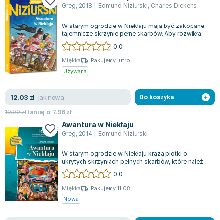
Greg
,
2018
|
Edmund Niziurski
,
Charles Dickens
W starym ogrodzie w Niekłaju mają być zakopane
tajemnicze skrzynie pełne skarbów. Aby rozwikłać
tę zagadkę, potrzebne są wskazówki...
0.0
Miękka
Pakujemy jutro
Używana
jak nowa
12.03
zł
Do koszyka
19.99
zł
taniej o
7.96
zł
Awantura w Niekłaju
Greg
,
2014
|
Edmund Niziurski
W starym ogrodzie w Niekłaju krążą plotki o
ukrytych skrzyniach pełnych skarbów, które należy
jak najszybciej odnaleźć przy pomocy...
0.0
Miękka
Pakujemy 11.08
Nowa