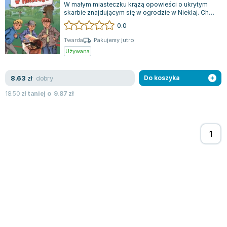
W małym miasteczku krążą opowieści o ukrytym
skarbie znajdującym się w ogrodzie w Nieklaj. Choć
wiele osób traktuje je jako niepot...
0.0
Twarda
Pakujemy jutro
Używana
dobry
8.63
zł
Do koszyka
18.50
zł
taniej o
9.87
zł