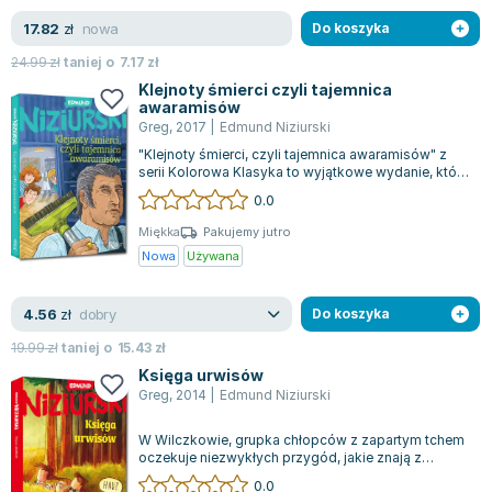
nowa
17.82
zł
Do koszyka
24.99
zł
taniej o
7.17
zł
Klejnoty śmierci czyli tajemnica
awaramisów
Greg
,
2017
|
Edmund Niziurski
"Klejnoty śmierci, czyli tajemnica awaramisów" z
serii Kolorowa Klasyka to wyjątkowe wydanie, które
można uznać za najpiękniejsze...
0.0
Miękka
Pakujemy jutro
Nowa
Używana
dobry
4.56
zł
Do koszyka
19.99
zł
taniej o
15.43
zł
Księga urwisów
Greg
,
2014
|
Edmund Niziurski
W Wilczkowie, grupka chłopców z zapartym tchem
oczekuje niezwykłych przygód, jakie znają z
filmów. Ich marzeniem jest, by w ich ma...
0.0