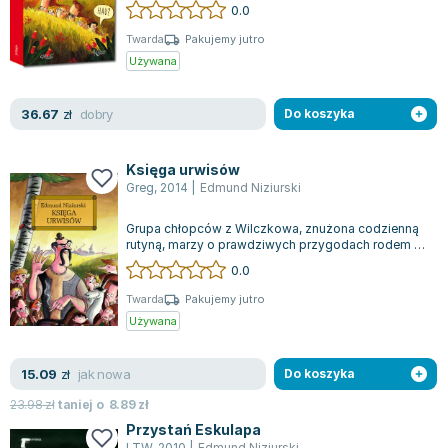
barwnymi ilustracjami i dużą, przyjazn...
0.0
Zygmunt Freud
Twarda
Pakujemy jutro
Agata Passent
Używana
Michel Moran
Maciej Orłoś
dobry
36.67
zł
Do koszyka
Jo Nesbo
Katarzyna Miller
Księga urwisów
Antoine de Saint Exupery
Greg
,
2014
|
Edmund Niziurski
Lew Tołstoj
Mark Twain
Grupa chłopców z Wilczkowa, znużona codzienną
rutyną, marzy o prawdziwych przygodach rodem z
Marcin Meller
filmów. Wkrótce ich pragnienia zaczyn...
0.0
Paulina Młynarska
Twarda
Pakujemy jutro
ks. Piotr Pawlukiewicz
Używana
Jarosław Sokołowski
Piotr Latocha
jak nowa
15.09
zł
Do koszyka
Michael Scott
23.98
zł
taniej o
8.89
zł
Piotr Semka
Przystań Eskulapa
Jarosław Iwaszkiewicz
LTW
,
2010
|
Edmund Niziurski