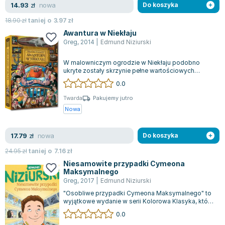
nowa
14.93
zł
Do koszyka
18.90
zł
taniej o
3.97
zł
Awantura w Niekłaju
Greg
,
2014
|
Edmund Niziurski
W malowniczym ogrodzie w Niekłaju podobno
ukryte zostały skrzynie pełne wartościowych
skarbów. Kluczem do ich odnalezienia jest wi...
0.0
Twarda
Pakujemy jutro
Nowa
nowa
17.79
zł
Do koszyka
24.95
zł
taniej o
7.16
zł
Niesamowite przypadki Cymeona
Maksymalnego
Greg
,
2017
|
Edmund Niziurski
"Osobliwe przypadki Cymeona Maksymalnego" to
wyjątkowe wydanie w serii Kolorowa Klasyka, które
wyróżnia się na rynku dzięki piękny...
0.0