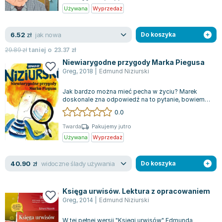
Używana
Wyprzedaż
jak nowa
6.52
zł
Do koszyka
29.89
zł
taniej o
23.37
zł
Niewiarygodne przygody Marka Piegusa
Greg
,
2018
|
Edmund Niziurski
Jak bardzo można mieć pecha w życiu? Marek
doskonale zna odpowiedź na to pytanie, bowiem
wydaje się, że wszystkie przeciwności los...
0.0
Twarda
Pakujemy jutro
Używana
Wyprzedaż
widoczne ślady używania
40.90
zł
Do koszyka
Księga urwisów. Lektura z opracowaniem
Greg
,
2014
|
Edmund Niziurski
W tej pełnej wersji "Księgi urwisów" Edmunda