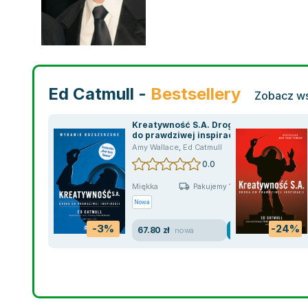
Ed Catmull -
Bestsellery
Zobacz ws
Kreatywność S.A. Droga
do prawdziwej inspiracji
Amy Wallace
,
Ed Catmull
0.0
Miękka
Pakujemy 11.08
Nowa
-3%
-24%
67.80 zł
nowa