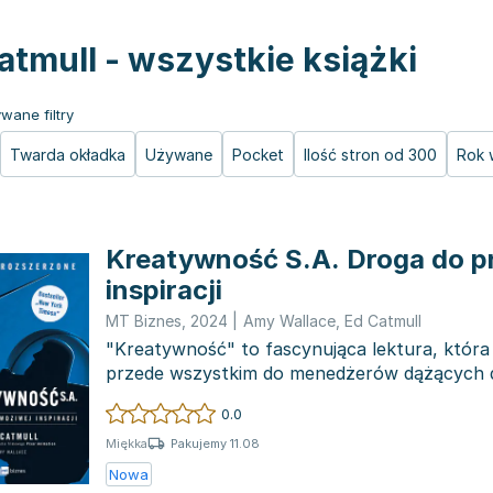
atmull - wszystkie książki
wane filtry
Twarda okładka
Używane
Pocket
Ilość stron od 300
Rok 
Kreatywność S.A. Droga do p
inspiracji
MT Biznes
,
2024
|
Amy Wallace
,
Ed Catmull
"Kreatywność" to fascynująca lektura, która
przede wszystkim do menedżerów dążących d
potencjału swoi...
0.0
Pakujemy 11.08
Miękka
Nowa