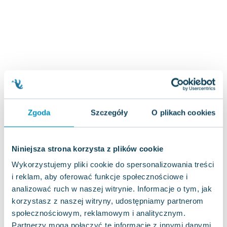
Zygmunt Freud
Agata Passent
Michel Moran
Maciej Orłoś
Jo Nesbo
Katarzyna Miller
Antoine de Saint Exupery
Lew Tołstoj
Zgoda
Szczegóły
O plikach cookies
Mark Twain
Marcin Meller
Paulina Młynarska
Niniejsza strona korzysta z plików cookie
ks. Piotr Pawlukiewicz
Wykorzystujemy pliki cookie do spersonalizowania treści
Jarosław Sokołowski
i reklam, aby oferować funkcje społecznościowe i
Piotr Latocha
analizować ruch w naszej witrynie. Informacje o tym, jak
Michael Scott
korzystasz z naszej witryny, udostępniamy partnerom
Piotr Semka
społecznościowym, reklamowym i analitycznym.
Jarosław Iwaszkiewicz
Partnerzy mogą połączyć te informacje z innymi danymi