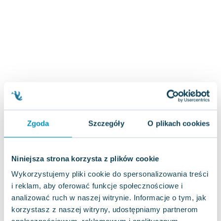
Joseph Murphy
Jan Sztaudynger
Aleksander Puszkin
Oscar Wilde
Małgorzata Ohme
Maddie Ziegler
Leszek Czarnecki
Joanna Racewicz
Maria Seweryn
Janina Zającówna
Zgoda
Szczegóły
O plikach cookies
Eric Helms
Anna Prus (oprac.)
Niniejsza strona korzysta z plików cookie
Nela Mała Reporterka
Wykorzystujemy pliki cookie do spersonalizowania treści
Agnieszka Maciąg
i reklam, aby oferować funkcje społecznościowe i
Barbara Wrzesińska
analizować ruch w naszej witrynie. Informacje o tym, jak
Terry Pratchett
korzystasz z naszej witryny, udostępniamy partnerom
Virginia Woolf