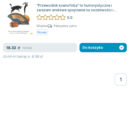
"Przewodnik ksenofoba" to humorystyczne i
Zygmunt Freud
zarazem wnikliwe spojrzenie na osobliwości i
Agata Passent
charakterystyczne cechy różnych narodów. W...
0.0
Michel Moran
Miękka
Pakujemy jutro
Maciej Orłoś
Nowa
Jo Nesbo
Katarzyna Miller
nowa
18.32
zł
Do koszyka
Antoine de Saint Exupery
22.90
zł
taniej o
4.58
zł
Lew Tołstoj
Mark Twain
Marcin Meller
Paulina Młynarska
ks. Piotr Pawlukiewicz
Jarosław Sokołowski
Piotr Latocha
Michael Scott
Piotr Semka
Jarosław Iwaszkiewicz