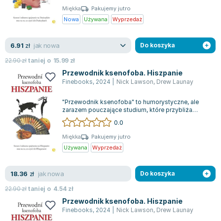
Książki: Psychologia, motywacja
Nauki historyczne - książki
Dan Brown
Miękka
Pakujemy jutro
Książki o naukach politycznych dla studentów
Bolesław Prus
Nowa
Używana
Wyprzedaż
Książki do nauk przyrodniczych dla studentów
Clive Cussler
Książki do nauk społecznych dla studentów
Wanda Chotomska
jak nowa
6.91
zł
Do koszyka
Książki do nauk ścisłych dla studentów
Józef Ignacy Kraszewski
22.90
zł
taniej o
15.99
zł
Prawo - książki dla studentów
Clive Staples Lewis
Przewodnik ksenofoba. Hiszpanie
Technologia żywności - książki
Martyna Wojciechowska
Finebooks
,
2024
|
Nick Lawson
,
Drew Launay
Zarządzanie i marketing - książki
Melissa De la Cruz
"Przewodnik ksenofoba" to humorystyczne, ale
Nauka języków obcych - książki
Blanka Lipińska
zarazem pouczające studium, które przybliża
Podręczniki dla nauczycieli - metodyka
Jaś Kapela
specyfikę i niezwykłości różnych narodów....
0.0
Repetytoria, testy i materiały pomocnicze
Agatha Christie
Miękka
Pakujemy jutro
Witold Gadowski
Używana
Wyprzedaż
Jan Pietrzak
Marcin Kowalczyk
jak nowa
18.36
zł
Do koszyka
Piotr Zychowicz
22.90
zł
taniej o
4.54
zł
Joanna Jabłczyńska
Przewodnik ksenofoba. Hiszpanie
Piotr Kościelny
Finebooks
,
2024
|
Nick Lawson
,
Drew Launay
Jan Piński