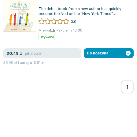
Zygmunt Freud
The debut book from a new author has quickly
become the No.1 on the "New York Times"
Agata Passent
bestseller list, featuring illustrations by a...
0.0
Michel Moran
Maciej Orłoś
Miękka
Pakujemy 10.08
Używana
Jo Nesbo
Katarzyna Miller
jak nowa
30.48
zł
Do koszyka
Antoine de Saint Exupery
Lew Tołstoj
33.99
zł
taniej o
3.51
zł
Mark Twain
Marcin Meller
Paulina Młynarska
ks. Piotr Pawlukiewicz
Jarosław Sokołowski
Piotr Latocha
Michael Scott
Piotr Semka
Jarosław Iwaszkiewicz