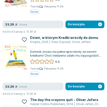
Książki: Psychologia, motywacja
Nauki historyczne - książki
Dan Brown
Książki o naukach politycznych dla studentów
Bolesław Prus
Twarda
Pakujemy 11.08
Nowa
Książki do nauk przyrodniczych dla studentów
Clive Cussler
Książki do nauk społecznych dla studentów
Wanda Chotomska
nowa
33.29
zł
Do koszyka
Książki do nauk ścisłych dla studentów
Józef Ignacy Kraszewski
Prawo - książki dla studentów
Clive Staples Lewis
44.90
zł
taniej o
11.61
zł
Technologia żywności - książki
Martyna Wojciechowska
Dzień, w którym Kredki wróciły do domu
Kropka
,
2025
|
Drew Daywalt
,
Oliver Jeffers
Zarządzanie i marketing - książki
Melissa De la Cruz
Nauka języków obcych - książki
Blanka Lipińska
Dominik znowu ma pełne ręce roboty ze swoimi
kredkami! Choć niedawno udało mu się pogodzić z
Podręczniki dla nauczycieli - metodyka
Jaś Kapela
uczuciami niezadowolonych kredek, tym...
0.0
Repetytoria, testy i materiały pomocnicze
Agatha Christie
Witold Gadowski
Twarda
Pakujemy 11.08
Nowa
Jan Pietrzak
Marcin Kowalczyk
nowa
33.29
zł
Do koszyka
Piotr Zychowicz
Joanna Jabłczyńska
44.90
zł
taniej o
11.61
zł
Piotr Kościelny
The day the crayons quit - Oliver Jefers
Harper Collins Publishers
,
2014
|
Oliver Jefers
,
Drew Daywalt
Jan Piński