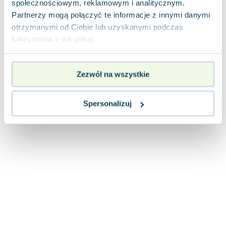
społecznościowym, reklamowym i analitycznym.
Lorraine Warren
Partnerzy mogą połączyć te informacje z innymi danymi
Ajahn Brahm
otrzymanymi od Ciebie lub uzyskanymi podczas
Lucinda Riley
korzystania z ich usług.
Jacek Walkiewicz
Zezwól na wszystkie
Spersonalizuj