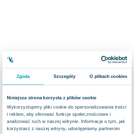
Joseph Murphy
Jan Sztaudynger
Aleksander Puszkin
Oscar Wilde
Małgorzata Ohme
Maddie Ziegler
Leszek Czarnecki
Joanna Racewicz
Maria Seweryn
Janina Zającówna
Zgoda
Szczegóły
O plikach cookies
Eric Helms
Anna Prus (oprac.)
Niniejsza strona korzysta z plików cookie
Nela Mała Reporterka
Agnieszka Maciąg
Wykorzystujemy pliki cookie do spersonalizowania treści
Barbara Wrzesińska
i reklam, aby oferować funkcje społecznościowe i
Terry Pratchett
analizować ruch w naszej witrynie. Informacje o tym, jak
korzystasz z naszej witryny, udostępniamy partnerom
Virginia Woolf