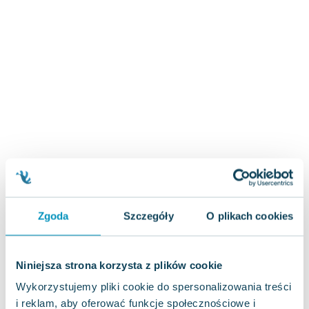
Zygmunt Freud
Agata Passent
Michel Moran
Maciej Orłoś
Jo Nesbo
Katarzyna Miller
Antoine de Saint Exupery
Lew Tołstoj
Mark Twain
Marcin Meller
Paulina Młynarska
ks. Piotr Pawlukiewicz
Zgoda
Szczegóły
O plikach cookies
Jarosław Sokołowski
Piotr Latocha
Niniejsza strona korzysta z plików cookie
Michael Scott
Piotr Semka
Wykorzystujemy pliki cookie do spersonalizowania treści
Jarosław Iwaszkiewicz
i reklam, aby oferować funkcje społecznościowe i