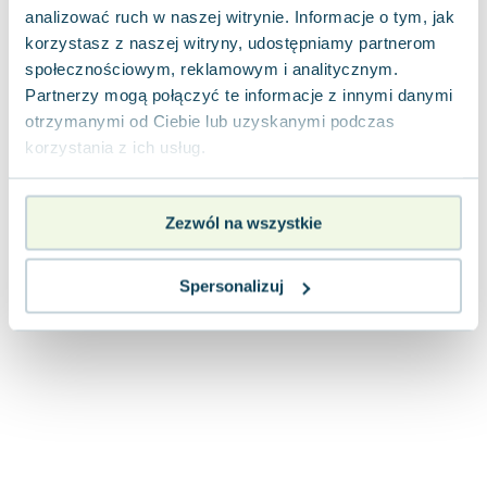
Joseph Murphy
analizować ruch w naszej witrynie. Informacje o tym, jak
korzystasz z naszej witryny, udostępniamy partnerom
Jan Sztaudynger
społecznościowym, reklamowym i analitycznym.
Aleksander Puszkin
Partnerzy mogą połączyć te informacje z innymi danymi
Oscar Wilde
otrzymanymi od Ciebie lub uzyskanymi podczas
Małgorzata Ohme
korzystania z ich usług.
Maddie Ziegler
Leszek Czarnecki
Joanna Racewicz
Zezwól na wszystkie
Maria Seweryn
Janina Zającówna
Spersonalizuj
Eric Helms
Anna Prus (oprac.)
Nela Mała Reporterka
Agnieszka Maciąg
Barbara Wrzesińska
Terry Pratchett
Virginia Woolf