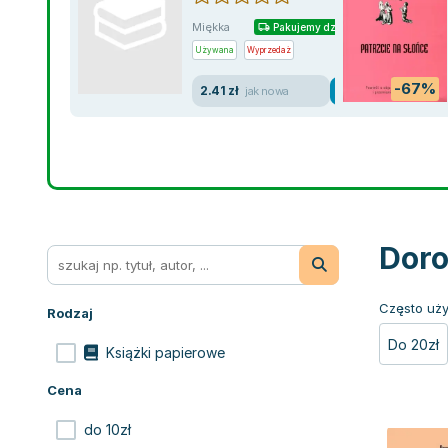
Miękka
Pakujemy dzisiaj
Używana
Wyprzedaż
-67%
2.41 zł
jak nowa
Doro
Często uży
Rodzaj
Do 20zł
Książki papierowe
Cena
do 10zł