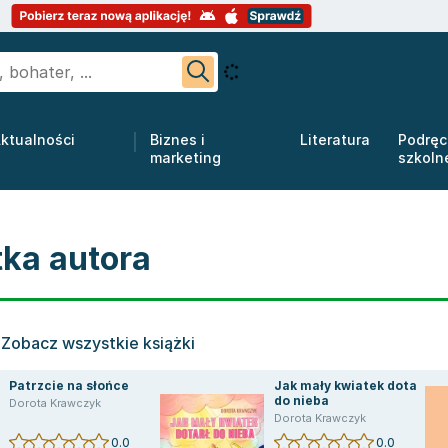
ktualności
Biznes i
Literatura
Podręc
marketing
szkoln
tka autora
Zobacz wszystkie książki
Patrzcie na słońce
Jak mały kwiatek dotarł
do nieba
Dorota Krawczyk
Dorota Krawczyk
0.0
0.0