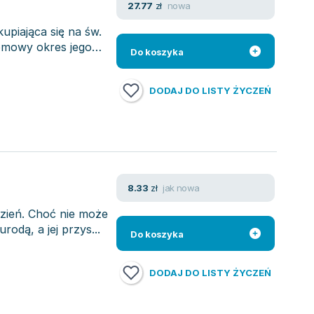
nowa
27.77
zł
upiająca się na św.
łomowy okres jego
Do koszyka
DODAJ DO LISTY ŻYCZEŃ
jak nowa
8.33
zł
 dzień. Choć nie może
rodą, a jej przys...
Do koszyka
DODAJ DO LISTY ŻYCZEŃ