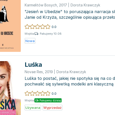
Karmelitów Bosych
,
2017
|
Dorota Krawczyk
"Jesień w Ubedzie" to poruszająca narracja sk
Janie od Krzyża, szczególnie opisująca prze
życi...
0.0
Pakujemy 10.08
Miękka
Nowa
Luśka
Novae Res
,
2019
|
Dorota Krawczyk
Luśka to postać, jakiej nie spotyka się na co
pochwalić się sylwetką modelki ani klasyczną u
0.0
Miękka
Pakujemy dzisiaj
Używana
Wyprzedaż