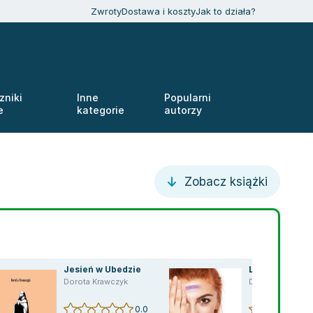
Zwroty
Dostawa i koszty
Jak to działa?
zniki
Inne
Popularni
e
kategorie
autorzy
Zobacz książki
Jesień w Ubedzie
Luśka
Dorota Krawczyk
Dorota Krawczyk
0.0