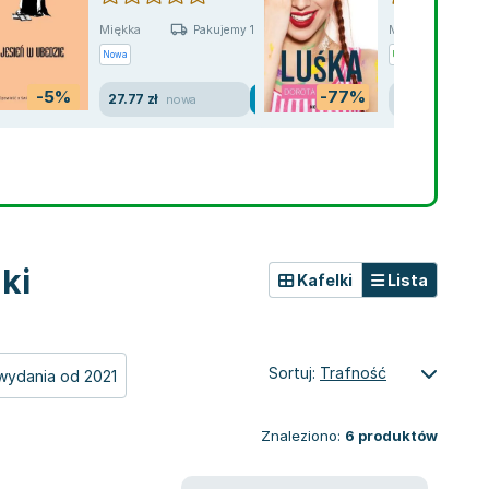
Miękka
Miękka
Pakujemy 10.08
Pa
Nowa
Używana
Wyprzed
-5%
-77%
27.77 zł
8.33 zł
nowa
jak now
ki
Kafelki
Lista
Sortuj:
Trafność
wydania od 2021
Znaleziono:
6
produktów