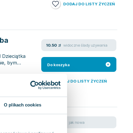
DODAJ DO LISTY ŻYCZEŃ
eba
widoczne ślady używania
10.50
zł
 Dzieciątka
ie, bym
Do koszyka
DODAJ DO LISTY ŻYCZEŃ
O plikach cookies
awczyk
jak nowa
8.79
zł
 Sióstr Loretanek
,
Dorota Krawczyk