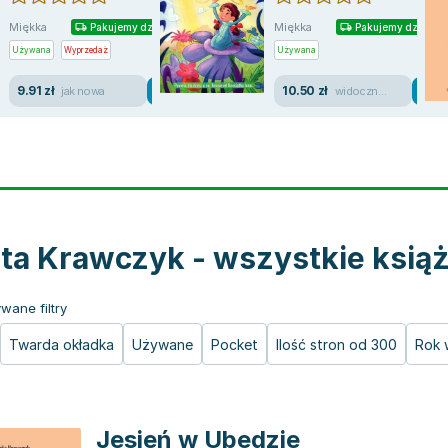
Miękka
Miękka
Pakujemy dzisiaj
Pakujemy dzisiaj
Używana
Wyprzedaż
Używana
9.91 zł
10.50 zł
jak nowa
widoczne ślady używania
ta Krawczyk - wszystkie książ
wane filtry
Twarda okładka
Używane
Pocket
Ilość stron od 300
Rok 
Jesień w Ubedzie