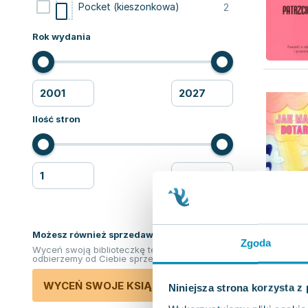
2
Pocket (kieszonkowa)
Rok wydania
Ilość stron
Możesz również sprzedawać ksiązki!
Zgoda
Wyceń swoją biblioteczkę teraz. Odkupimy i
odbierzemy od Ciebie sprzedane książki.
WYCEŃ SWOJE KSIĄŻKI
Niniejsza strona korzysta z