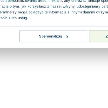
Nigdy nie przypuszczałem, że nadejdzie dzie
do spersonalizowania treści i reklam, aby oferować funkcje sp
zmuszony będę opuścić Lublin przed końcem 
ormacje o tym, jak korzystasz z naszej witryny, udostępniamy p
Jednak tak się sta...
Partnerzy mogą połączyć te informacje z innymi danymi otrzym
0.0
nia z ich usług.
Miękka
Pakujemy dzisiaj
Używana
Wyprzedaż
Spersonalizuj
Z