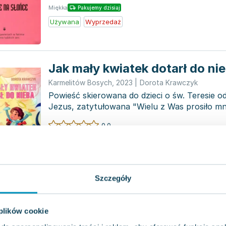
Miękka
Pakujemy dzisiaj
Używana
Wyprzedaż
Jak mały kwiatek dotarł do ni
Karmelitów Bosych
,
2023
|
Dorota Krawczyk
Powieść skierowana do dzieci o św. Teresie od
Jezus, zatytułowana "Wielu z Was prosiło mn
opowiedziała swoją his...
0.0
Miękka
Pakujemy dzisiaj
Używana
Szczegóły
Bez wytchnienia - Dorota Kr
 plików cookie
Wydawnictwo Sióstr Loretanek
,
2020
|
Wydawnictwo