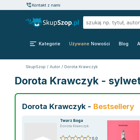
Kontakt z nami
Kategorie
Używane
Nowości
Blog
A
SkupSzop
/
Autor
/
Dorota Krawczyk
Dorota Krawczyk - sylwe
Dorota Krawczyk -
Bestsellery
Twarz Boga
Dorota Krawczyk
0.0