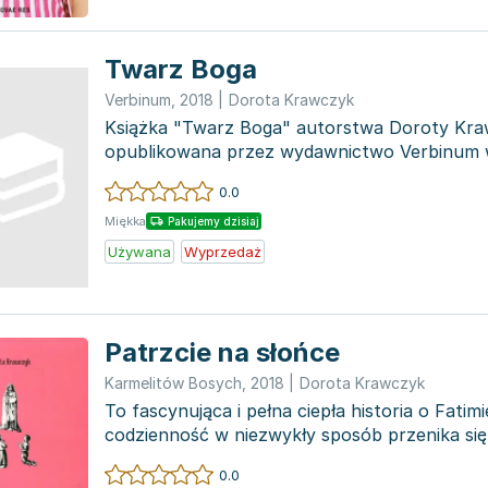
Twarz Boga
Verbinum
,
2018
|
Dorota Krawczyk
Książka "Twarz Boga" autorstwa Doroty Kra
opublikowana przez wydawnictwo Verbinum w
dostępna w stanie używan...
0.0
Miękka
Pakujemy dzisiaj
Używana
Wyprzedaż
Patrzcie na słońce
Karmelitów Bosych
,
2018
|
Dorota Krawczyk
To fascynująca i pełna ciepła historia o Fatimi
codzienność w niezwykły sposób przenika się
nadprzyrodzony...
0.0