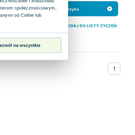
ń, w którym
ołecznościowe i analizować
swojego życia.
artnerom społecznościowym,
Do koszyka
anymi od Ciebie lub
DODAJ DO LISTY ŻYCZEŃ
ezwól na wszystkie