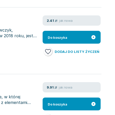
jak nowa
2.41
zł
wczyk,
 2018 roku, jest
Do koszyka
DODAJ DO LISTY ŻYCZEŃ
jak nowa
9.91
zł
e, w której
 z elementami
Do koszyka