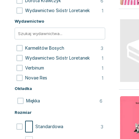
6
Dorota Krawczyk
1
Wydawnictwo Sióstr Loretanek
Wydawnictwo
3
Karmelitów Bosych
1
Wydawnictwo Sióstr Loretanek
1
Verbinum
1
Novae Res
Okładka
6
Miękka
Rozmiar
3
Standardowa