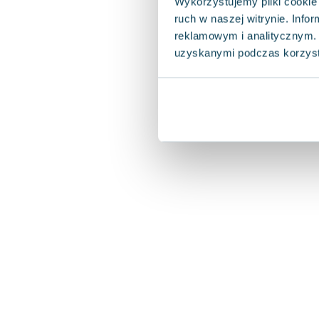
Wykorzystujemy pliki cookie 
ruch w naszej witrynie. Inf
reklamowym i analitycznym. 
uzyskanymi podczas korzysta