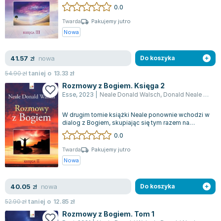
zastosowanie na każdym poziomie istni...
0.0
Joseph Murphy
Jan Sztaudynger
Twarda
Pakujemy jutro
Nowa
Aleksander Puszkin
Oscar Wilde
nowa
41.57
Małgorzata Ohme
zł
Do koszyka
Maddie Ziegler
54.90
zł
taniej o
13.33
zł
Leszek Czarnecki
Rozmowy z Bogiem. Księga 2
Esse
,
2023
|
Neale Donald Walsch
,
Donald Neale Walsch
Joanna Racewicz
Maria Seweryn
W drugim tomie książki Neale ponownie wchodzi w
Janina Zającówna
dialog z Bogiem, skupiając się tym razem na
szerszych zagadnieniach w porównaniu d...
0.0
Eric Helms
Anna Prus (oprac.)
Twarda
Pakujemy jutro
Nowa
Nela Mała Reporterka
Agnieszka Maciąg
nowa
40.05
Barbara Wrzesińska
zł
Do koszyka
Terry Pratchett
52.90
zł
taniej o
12.85
zł
Virginia Woolf
Rozmowy z Bogiem. Tom 1