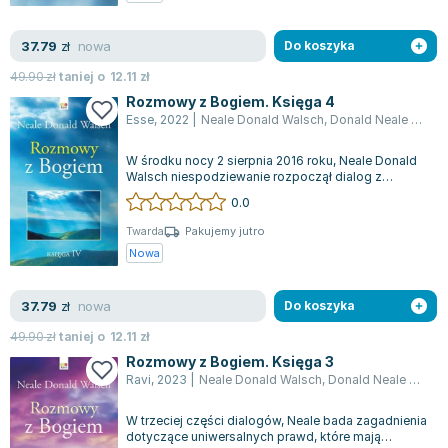
Zygmunt Freud
nowa
37.79
Agata Passent
zł
Do koszyka
Michel Moran
49.90
zł
taniej o
12.11
zł
Maciej Orłoś
Rozmowy z Bogiem. Księga 4
Esse
,
2022
|
Neale Donald Walsch
,
Donald Neale Walsch
Jo Nesbo
Katarzyna Miller
W środku nocy 2 sierpnia 2016 roku, Neale Donald
Antoine de Saint Exupery
Walsch niespodziewanie rozpoczął dialog z
Bogiem, zadając dwa istotne pytania. Za...
0.0
Lew Tołstoj
Mark Twain
Twarda
Pakujemy jutro
Nowa
Marcin Meller
Paulina Młynarska
nowa
37.79
ks. Piotr Pawlukiewicz
zł
Do koszyka
Jarosław Sokołowski
49.90
zł
taniej o
12.11
zł
Piotr Latocha
Rozmowy z Bogiem. Księga 3
Ravi
,
2023
|
Neale Donald Walsch
,
Donald Neale Walsch
Michael Scott
Piotr Semka
W trzeciej części dialogów, Neale bada zagadnienia
Jarosław Iwaszkiewicz
dotyczące uniwersalnych prawd, które mają