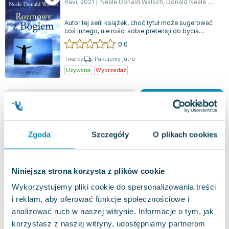
Ravi
,
2021
|
Neale Donald Walsch
,
Donald Neale Walsch
Lorraine Warren
Ajahn Brahm
Autor tej serii książek, choć tytuł może sugerować
Lucinda Riley
coś innego, nie rości sobie pretensji do bycia
przywódcą nowej religii. Przeżyw...
0.0
Jacek Walkiewicz
Twarda
Pakujemy jutro
Używana
Wyprzedaż
jak nowa
45.53
zł
Do koszyka
Zgoda
Szczegóły
O plikach cookies
Niniejsza strona korzysta z plików cookie
Wykorzystujemy pliki cookie do spersonalizowania treści
i reklam, aby oferować funkcje społecznościowe i
analizować ruch w naszej witrynie. Informacje o tym, jak
korzystasz z naszej witryny, udostępniamy partnerom