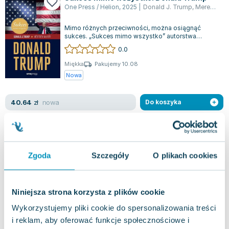
One Press / Helion
,
2025
|
Donald J. Trump
,
Meredith McIver
Mimo różnych przeciwności, można osiągnąć
sukces. „Sukces mimo wszystko” autorstwa
Donalda Trumpa to ostatnia okazja, by
0.0
doświadcz...
Miękka
Pakujemy 10.08
Nowa
nowa
40.64
zł
Do koszyka
49.90
zł
taniej o
9.26
zł
Sukces mimo wszystko. Donald Trump
Onepress
,
2021
|
Donald J. Trump
,
McIver (Contributor) Meredith
Zgoda
Szczegóły
O plikach cookies
Poznaj tajniki osiągania sukcesu u boku eksperta,
który zdobył uznanie na całym świecie. Choć nie
będziesz pierwszym, który odkryj...
0.0
Niniejsza strona korzysta z plików cookie
Miękka
Pakujemy 10.08
Wykorzystujemy pliki cookie do spersonalizowania treści
Używana
i reklam, aby oferować funkcje społecznościowe i