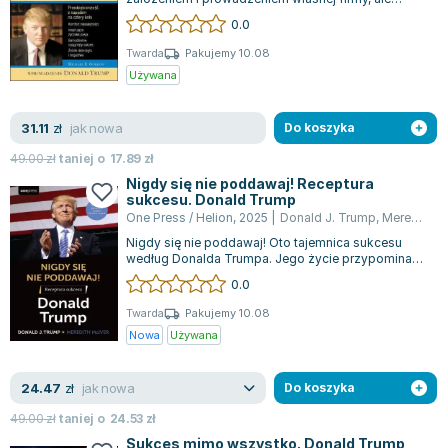
Lorraine Warren
powstrzymuje Cię strach przed ryzykiem finanso...
0.0
Ajahn Brahm
Twarda
Pakujemy 10.08
Lucinda Riley
Używana
Jacek Walkiewicz
jak nowa
31.11
zł
Do koszyka
49.00
zł
taniej o
17.89
zł
Nigdy się nie poddawaj! Receptura
sukcesu. Donald Trump
One Press / Helion
,
2025
|
Donald J. Trump
,
Meredith McIver
Nigdy się nie poddawaj! Oto tajemnica sukcesu
według Donalda Trumpa. Jego życie przypomina
porywający thriller, pełen wzlotów i up...
0.0
Twarda
Pakujemy 10.08
Nowa
Używana
jak nowa
24.47
zł
Do koszyka
49.00
zł
taniej o
24.53
zł
Sukces mimo wszystko. Donald Trump