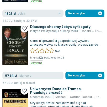
Używana
Joseph Murphy
Jan Sztaudynger
dobry
11.23
zł
Do koszyka
Aleksander Puszkin
34.90
zł
taniej o
23.67
zł
Oscar Wilde
Dlaczego chcemy żebyś był bogaty
Małgorzata Ohme
Instytut Praktycznej Edukacji
,
2013
|
Donald J. Trump
,
R
Maddie Ziegler
Leszek Czarnecki
Okres niepewności gospodarczej wywiera
znaczący wpływ na klasę średnią, prowadząc do jej
Joanna Racewicz
stopniowego zubożenia i zmniejszania się....
0.0
Maria Seweryn
Miękka
Pakujemy 10.08
Janina Zającówna
Używana
Eric Helms
Anna Prus (oprac.)
jak nowa
57.84
zł
Do koszyka
Nela Mała Reporterka
67.00
zł
taniej o
9.16
zł
Agnieszka Maciąg
Uniwersytet Donalda Trumpa.
Barbara Wrzesińska
Przedsiębiorczość
Terry Pratchett
Onepress
,
2009
|
Michael E. Gordon
,
Donald J. Trump
Virginia Woolf
Czy kiedykolwiek zastanawiałeś się nad
założeniem i prowadzeniem własnej firmy, ale