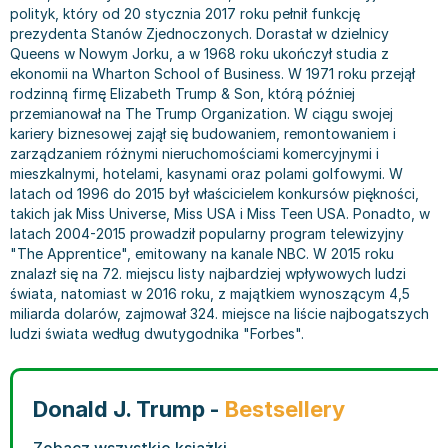
polityk, który od 20 stycznia 2017 roku pełnił funkcję
Bajki wiersze
Książki: finanse, księgowość, bankowość
Książki: pamiętniki, dzienniki i listy
Liceum i technikum
Książki o sportowcach
Julian Tuwim
prezydenta Stanów Zjednoczonych. Dorastał w dzielnicy
Do kolorowania i naklejania
Książki o gospodarce
Wywiady, wspomnienia - książki
Podręczniki do 1 klasy liceum i technikum
Książki: Turystyka i podróże
Bracia Grimm
Queens w Nowym Jorku, a w 1968 roku ukończył studia z
Kontrastowe obrazki
Inne
Komiksy
Podręczniki do 2 klasy liceum i technikum
Albumy krajoznawcze
Stephen King
ekonomii na Wharton School of Business. W 1971 roku przejął
rodzinną firmę Elizabeth Trump & Son, którą później
Kreatywne / Aktywizujące
Książki o marketingu
Komiksy dla dorosłych
Podręczniki do 3 klasy liceum i technikum
Albumy krajoznawcze - Polska
Tanya Valko
przemianował na The Trump Organization. W ciągu swojej
Poznawanie świata
Książki o zarządzaniu
Komiksy dla dzieci
Podręczniki do klasy 4 liceum i technikum
Albumy krajoznawcze - Świat
Lauren Kate
kariery biznesowej zajął się budowaniem, remontowaniem i
Podręczniki szkolne
Historia - książki
Komiksy dla młodzieży
Podręczniki do szkoły zawodowej
Atlasy
Jan Brzechwa
zarządzaniem różnymi nieruchomościami komercyjnymi i
mieszkalnymi, hotelami, kasynami oraz polami golfowymi. W
Edukacja przedszkolna
Archeologia - książki
Komiksy obcojęzyczne
Podręczniki do 1 klasy szkoły zawodowej
Atlasy - Polska
E. L. James
latach od 1996 do 2015 był właścicielem konkursów piękności,
Liceum, Technikum
Historia Polski - książki
Fantastyka, horror - książki
Podręczniki do 2 klasy szkoły zawodowej
Atlasy - świat
Virginia C. Andrews
takich jak Miss Universe, Miss USA i Miss Teen USA. Ponadto, w
Szkoła podstawowa
Historia świata - książki
Książki fantasy
Podręczniki do 3 klasy szkoły zawodowej
Globusy
Waldemar Łysiak
latach 2004-2015 prowadził popularny program telewizyjny
Szkoły wyższe
II Wojna Światowa - książki
Książki horrory
Książki dla dzieci
Mapy
Monika Szwaja
"The Apprentice", emitowany na kanale NBC. W 2015 roku
znalazł się na 72. miejscu listy najbardziej wpływowych ludzi
Szkoła zawodowa
Książki militarne
Science Fiction - książki
Książki dla dzieci do 2 lat
Mapy - Polska
Camilla Läckberg
świata, natomiast w 2016 roku, z majątkiem wynoszącym 4,5
Książki: Prawo
Książki kryminały
Książki: bajki dla dzieci do 2 lat
Mapy - Świat
Jan Kochanowski
miliarda dolarów, zajmował 324. miejsce na liście najbogatszych
Inne
Książki z poezją, aforyzmami i dramaty
Do kąpieli i zabawy
Przewodniki turystyczne
Henning Mankell
ludzi świata według dwutygodnika "Forbes".
Książki: Prawo administracyjne
Książki dramaty
Kolorowanki i książki do naklejania do 2 lat
Przewodniki turystyczne - Polska
Beata Pawlikowska
Książki: Prawo cywilne
Książki humorystyczne i aforyzmy
Książki grające, z puzzlami i magnesami do 2 lat
Przewodniki turystyczne - Świat
L.J. Smith
Donald J. Trump -
Bestsellery
Książki: Prawo finansowe
Tomiki poezji
Obrazki kontrastowe dla niemowląt
Książki: Zdrowie, rodzina, związki
Diana Palmer
Książki: Prawo karne
Książki o sztuce
Poznawanie świata dla dzieci do 2 lat - książki
Książki: Rodzina, związki
Bear Grylls