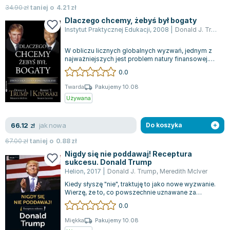
34.90
zł
taniej o
4.21
zł
Zygmunt Freud
Dlaczego chcemy, żebyś był bogaty
Agata Passent
Instytut Praktycznej Edukacji
,
2008
|
Donald J. Trump
,
Michel Moran
Maciej Orłoś
W obliczu licznych globalnych wyzwań, jednym z
najważniejszych jest problem natury finansowej.
Jo Nesbo
Rosnące poczucie roszczeniowości sp...
0.0
Katarzyna Miller
Twarda
Pakujemy 10.08
Antoine de Saint Exupery
Używana
Lew Tołstoj
Mark Twain
jak nowa
66.12
zł
Do koszyka
Marcin Meller
67.00
zł
taniej o
0.88
zł
Paulina Młynarska
Nigdy się nie poddawaj! Receptura
ks. Piotr Pawlukiewicz
sukcesu. Donald Trump
Jarosław Sokołowski
Helion
,
2017
|
Donald J. Trump
,
Meredith McIver
Piotr Latocha
Kiedy słyszę "nie", traktuję to jako nowe wyzwanie.
Wierzę, że to, co powszechnie uznawane za
Michael Scott
niemożliwe, często jest w zasięgu rę...
0.0
Piotr Semka
Miękka
Pakujemy 10.08
Jarosław Iwaszkiewicz