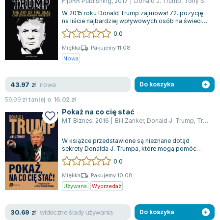
Książki: Psychologia, motywacja
Nauki historyczne - książki
Dan Brown
FijoRR Publishing
,
2017
|
Donald J. Trump
,
Tony Schwartz
Książki o naukach politycznych dla studentów
Bolesław Prus
W 2015 roku Donald Trump zajmował 72. pozycję
na liście najbardziej wpływowych osób na świecie
Książki do nauk przyrodniczych dla studentów
Clive Cussler
według dwutygodnika Forbes. Już w n...
0.0
Książki do nauk społecznych dla studentów
Wanda Chotomska
Miękka
Pakujemy 11.08
Książki do nauk ścisłych dla studentów
Józef Ignacy Kraszewski
Nowa
Prawo - książki dla studentów
Clive Staples Lewis
Technologia żywności - książki
Martyna Wojciechowska
nowa
43.97
zł
Do koszyka
Zarządzanie i marketing - książki
Melissa De la Cruz
59.99
zł
taniej o
16.02
zł
Nauka języków obcych - książki
Blanka Lipińska
Pokaż na co cię stać
Podręczniki dla nauczycieli - metodyka
Jaś Kapela
MT Biznes
,
2016
|
Bill Zanker
,
Donald J. Trump
,
Trump Donald
Repetytoria, testy i materiały pomocnicze
Agatha Christie
Witold Gadowski
W książce przedstawione są nieznane dotąd
sekrety Donalda J. Trumpa, które mogą pomóc
Jan Pietrzak
czytelnikom w odważnym myśleniu na dużą skal...
0.0
Marcin Kowalczyk
Miękka
Pakujemy 10.08
Piotr Zychowicz
Używana
Wyprzedaż
Joanna Jabłczyńska
Piotr Kościelny
widoczne ślady używania
30.69
zł
Do koszyka
Jan Piński