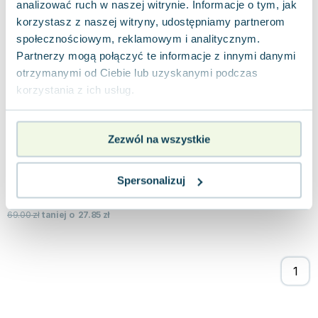
analizować ruch w naszej witrynie. Informacje o tym, jak
jak nowa
21.90
zł
Do koszyka
korzystasz z naszej witryny, udostępniamy partnerom
37.00
zł
taniej o
15.10
zł
społecznościowym, reklamowym i analitycznym.
Uniwersytet Donalda Trumpa. Marketing
Partnerzy mogą połączyć te informacje z innymi danymi
Onepress
,
2009
|
Donald J. Trump
,
Don Sexton
otrzymanymi od Ciebie lub uzyskanymi podczas
korzystania z ich usług.
Odkryj tajniki skutecznego marketingu dzięki
wiedzy z Uniwersytetu Donalda Trumpa. Jeśli
szukasz sposobów na rozwój swojej firmy,...
0.0
Zezwól na wszystkie
Twarda
Pakujemy 10.08
Używana
Wyprzedaż
Spersonalizuj
dobry
41.15
zł
Do koszyka
69.00
zł
taniej o
27.85
zł