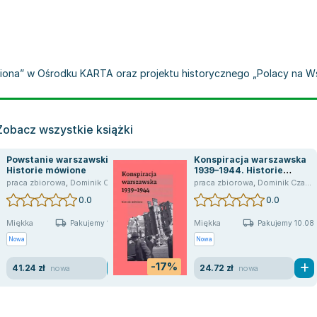
wiona” w Ośrodku KARTA oraz projektu historycznego „Polacy na W
Zobacz wszystkie książki
Powstanie warszawskie.
Konspiracja warszawska
Historie mówione
1939–1944. Historie
mówione
o
,
praca zbiorowa
opracowanie zbiorowe
,
Dominik Czapigo
praca zbiorowa
,
Dominik Czapigo
0.0
0.0
Miękka
Miękka
Pakujemy 10.08
Pakujemy 10.08
Nowa
Nowa
-17%
41.24 zł
24.72 zł
nowa
nowa