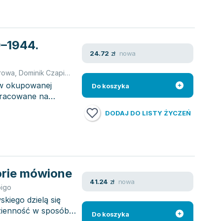
9–1944.
nowa
24.72
zł
orowa
,
Dominik Czapigo
,
opracowanie zbiorowe
 w okupowanej
Do koszyka
pracowane na
DODAJ DO LISTY ŻYCZEŃ
orie mówione
nowa
41.24
zł
pigo
kiego dzielą się
dzienność w sposób
Do koszyka