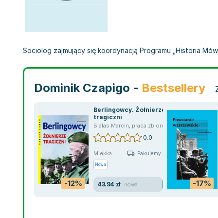
Sociolog zajmujący się koordynacją Programu „Historia Mó
Dominik Czapigo -
Bestsellery
Berlingowcy. Żołnierze
tragiczni
Białas Marcin
,
praca zbiorowa
,
Dominik Czapig
0.0
Miękka
Pakujemy 10.08
Nowa
-12%
-17%
43.94 zł
nowa