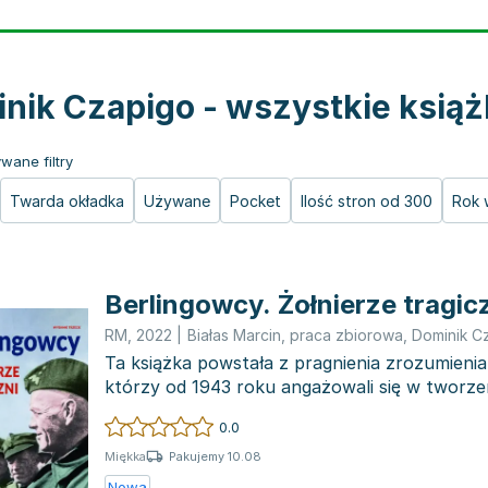
nik Czapigo - wszystkie książ
wane filtry
Twarda okładka
Używane
Pocket
Ilość stron od 300
Rok 
Berlingowcy. Żołnierze tragic
RM
,
2022
|
Białas Marcin
,
praca zbiorowa
,
Dominik C
Ta książka powstała z pragnienia zrozumienia
którzy od 1943 roku angażowali się w tworze
w Siel...
0.0
Pakujemy 10.08
Miękka
Nowa