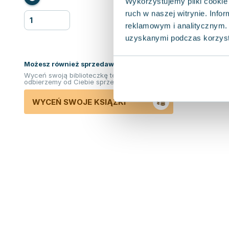
Wykorzystujemy pliki cookie 
ruch w naszej witrynie. Inf
reklamowym i analitycznym. 
uzyskanymi podczas korzysta
Możesz również sprzedawać ksiązki!
Wyceń swoją biblioteczkę teraz. Odkupimy i
odbierzemy od Ciebie sprzedane książki.
WYCEŃ SWOJE KSIĄŻKI