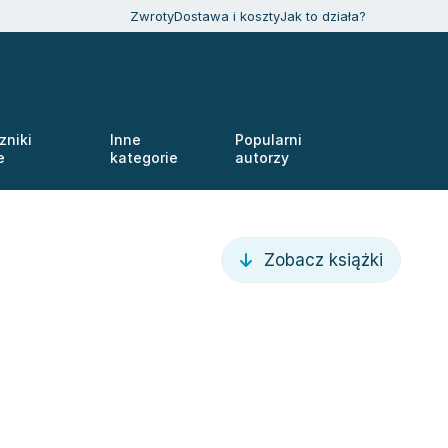
Zwroty
Dostawa i koszty
Jak to działa?
zniki
Inne
Popularni
e
kategorie
autorzy
Zobacz książki