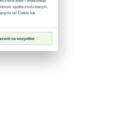
ołecznościowe i analizować
artnerom społecznościowym,
anymi od Ciebie lub
ezwól na wszystkie