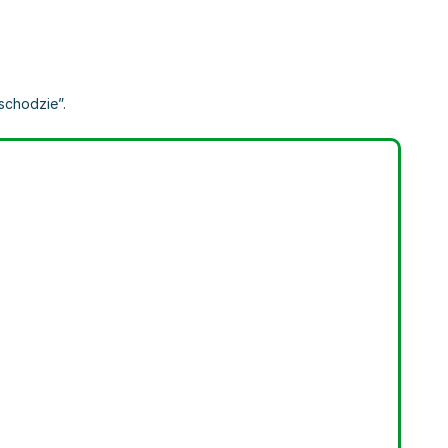
schodzie”.
,
opracowanie zbiorowe