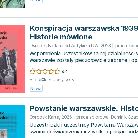
Konspiracja warszawska 193
Historie mówione
Ośrodek Badań nad Antykiem UW
,
2023
|
praca zbi
Wspomnienia uczestników tajnej działalności
Warszawie zostały pieczołowicie zebrane i o
podstawie długich...
0.0
Pakujemy 10.08
Miękka
Nowa
Powstanie warszawskie. Hist
Ośrodek Karta
,
2026
|
praca zbiorowa
,
Dominik Cza
Uczestniczki i uczestnicy Powstania Warszaws
swoimi doświadczeniami z walki, opisując co