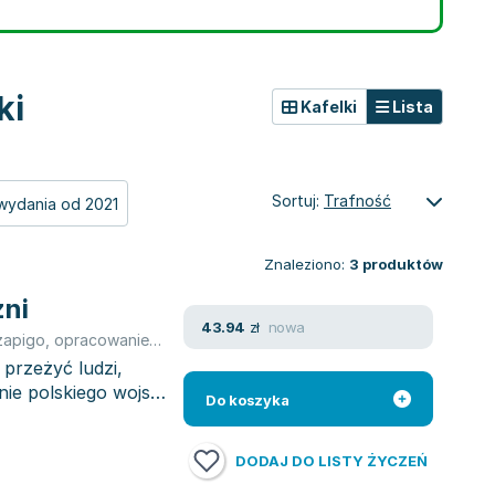
ki
Kafelki
Lista
Sortuj:
Trafność
wydania od 2021
Znaleziono:
3
produktów
zni
nowa
43.94
zł
zapigo
,
opracowanie zbiorowe
 przeżyć ludzi,
nie polskiego wojska
Do koszyka
DODAJ DO LISTY ŻYCZEŃ