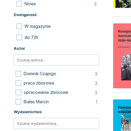
3
Nowa
Dostępność
W magazynie
do 72h
Autor
3
Dominik Czapigo
3
praca zbiorowa
2
opracowanie zbiorowe
1
Białas Marcin
Wydawnictwo