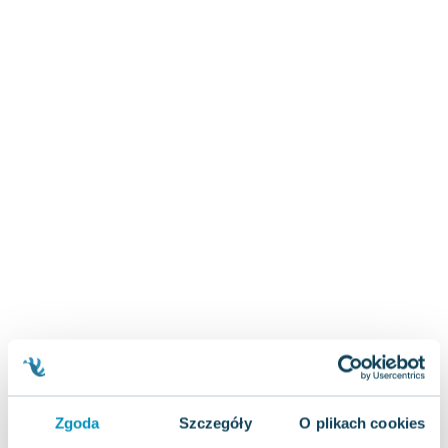
Zygmunt Freud
Agata Passent
Michel Moran
Maciej Orłoś
Jo Nesbo
Katarzyna Miller
Antoine de Saint Exupery
Lew Tołstoj
Mark Twain
Marcin Meller
Paulina Młynarska
ks. Piotr Pawlukiewicz
Jarosław Sokołowski
Piotr Latocha
Michael Scott
Piotr Semka
Zgoda
Szczegóły
O plikach cookies
Jarosław Iwaszkiewicz