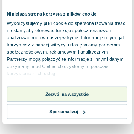
Joseph Murphy
Jan Sztaudynger
Niniejsza strona korzysta z plików cookie
Aleksander Puszkin
Wykorzystujemy pliki cookie do spersonalizowania treści
Oscar Wilde
i reklam, aby oferować funkcje społecznościowe i
Małgorzata Ohme
analizować ruch w naszej witrynie. Informacje o tym, jak
Maddie Ziegler
korzystasz z naszej witryny, udostępniamy partnerom
Leszek Czarnecki
społecznościowym, reklamowym i analitycznym.
Joanna Racewicz
Partnerzy mogą połączyć te informacje z innymi danymi
otrzymanymi od Ciebie lub uzyskanymi podczas
Maria Seweryn
korzystania z ich usług.
Janina Zającówna
Eric Helms
Anna Prus (oprac.)
Zezwól na wszystkie
Nela Mała Reporterka
Agnieszka Maciąg
Spersonalizuj
Barbara Wrzesińska
Terry Pratchett
Virginia Woolf