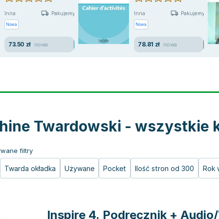
Inna
Inna
Pakujemy jutro
Pakujemy jutro
Nowa
Nowa
73.50 zł
78.81 zł
nowa
nowa
hine Twardowski - wszystkie k
wane filtry
Twarda okładka
Używane
Pocket
Ilość stron od 300
Rok 
Inspire 4. Podręcznik + Audi