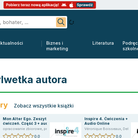
ktualności
Biznes i
Literatura
Podręc
marketing
szkoln
ylwetka autora
ery
Zobacz wszystkie książki
Mon Alter Ego. Zeszyt
Inspire 4. Ćwiczenia +
ćwiczeń. Część 3 + audio
Audio Online
online
ie Diogo
opracowanie zbiorowe
,
Delphine Twardowski
,
praca zbiorowa
,
opracowanie zbiorowe
,
Delphine Twardowski
Véronique Boisseaux
,
praca zbiorowa
,
Sara Kaddani
,
Delphine Twardowski
0.0
0.0