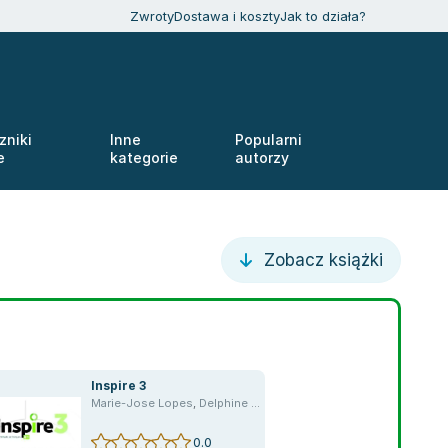
Zwroty
Dostawa i koszty
Jak to działa?
zniki
Inne
Popularni
e
kategorie
autorzy
Zobacz książki
Inspire 3
Marie-Jose Lopes
,
Delphine Twardowski-Viettes
,
Twardowski-Vi
,
opracowanie zbiorowe
,
Veonique Boisseaux
0.0