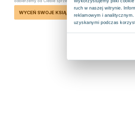
Wykorzystujemy pliki cookie 
odbierzemy od Ciebie sprzedane książki.
ruch w naszej witrynie. Inf
WYCEŃ SWOJE KSIĄŻKI
reklamowym i analitycznym. 
uzyskanymi podczas korzysta