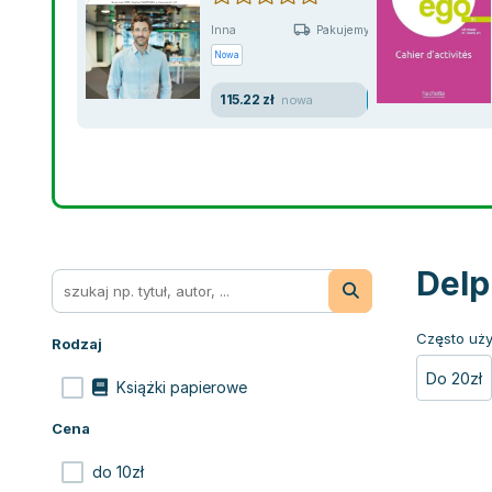
Inna
Pakujemy jutro
Nowa
115.22 zł
nowa
Delp
Często uży
Rodzaj
Do 20zł
Książki papierowe
Cena
do 10zł