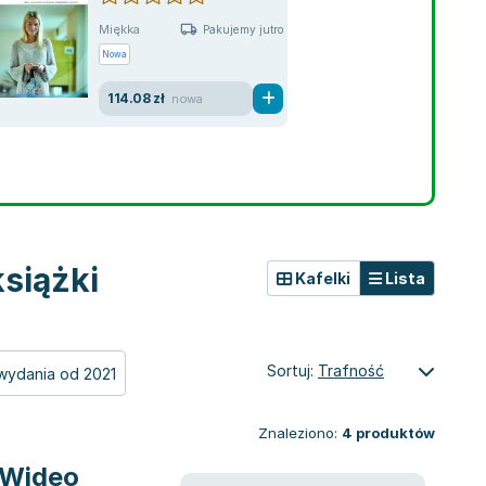
Miękka
Pakujemy jutro
Nowa
114.08 zł
nowa
siążki
Kafelki
Lista
Sortuj:
Trafność
wydania od 2021
Znaleziono:
4
produktów
o/Wideo