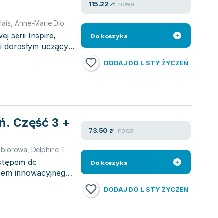
nowa
115.22
zł
lais
,
Anne-Marie Diogo
,
Delphine Twardowski
,
opracowanie zbioro
j serii Inspire,
Do koszyka
 i dorosłym uczącym
DODAJ DO LISTY ŻYCZEŃ
ń. Część 3 +
nowa
73.50
zł
zbiorowa
,
Delphine Twardowski
,
Sara Kaddani
ostępem do
Do koszyka
ntem innowacyjnego
DODAJ DO LISTY ŻYCZEŃ