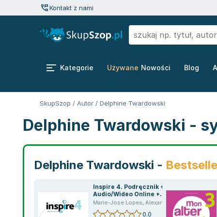
Kontakt z nami
Kategorie
Używane
Nowości
Blog
A
SkupSzop
/
Autor
/
Delphine Twardowski
Delphine Twardowski - s
Delphine Twardowski -
Bestsell
Inspire 4. Podręcznik +
Audio/Wideo Online +
Parcours digital
Marie-Jose Lopes
,
Alexandre Allais
,
Anne-Mar
0.0