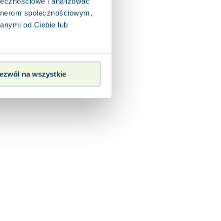
ołecznościowe i analizować
artnerom społecznościowym,
anymi od Ciebie lub
ezwól na wszystkie