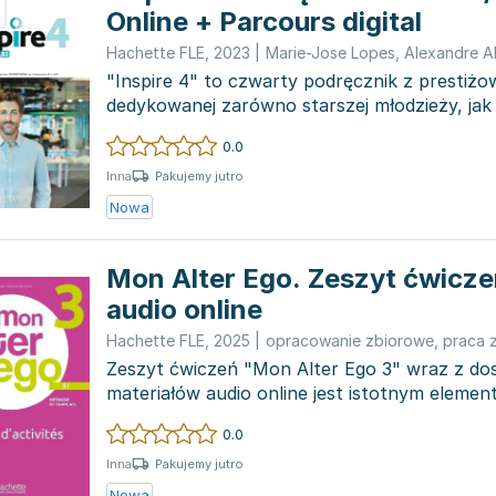
Online + Parcours digital
Hachette FLE
,
2023
|
Marie-Jose Lopes
,
Alexandre Al
"Inspire 4" to czwarty podręcznik z prestiżowe
dedykowanej zarówno starszej młodzieży, jak
się...
0.0
Pakujemy jutro
Inna
Nowa
Mon Alter Ego. Zeszyt ćwicze
audio online
Hachette FLE
,
2025
|
opracowanie zbiorowe
,
praca 
Zeszyt ćwiczeń "Mon Alter Ego 3" wraz z d
materiałów audio online jest istotnym eleme
cyklu edukacyjne...
0.0
Pakujemy jutro
Inna
Nowa