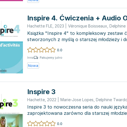
Inspire 4. Ćwiczenia + Audio 
Hachette FLE
,
2023
|
Véronique Boisseaux
,
Delphine
Książka "Inspire 4" to kompleksowy zestaw 
stworzonych z myślą o starszej młodzieży i d
pragną doskonalić s...
0.0
Pakujemy jutro
Inna
Nowa
Inspire 3
Hachette
,
2022
|
Marie-Jose Lopes
,
Delphine Twardo
Inspire 3 to nowoczesna seria do nauki język
zaprojektowana zarówno dla starszej młodzież
Kurs s...
0.0