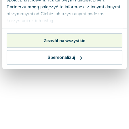
Joseph Murphy
Partnerzy mogą połączyć te informacje z innymi danymi
Jan Sztaudynger
otrzymanymi od Ciebie lub uzyskanymi podczas
Aleksander Puszkin
korzystania z ich usług.
Oscar Wilde
Małgorzata Ohme
Zezwól na wszystkie
Maddie Ziegler
Leszek Czarnecki
Joanna Racewicz
Spersonalizuj
Maria Seweryn
Janina Zającówna
Eric Helms
Anna Prus (oprac.)
Nela Mała Reporterka
Agnieszka Maciąg
Barbara Wrzesińska
Terry Pratchett
Virginia Woolf