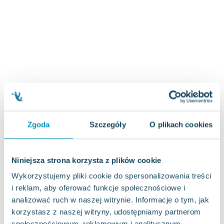
Zygmunt Freud
Agata Passent
Michel Moran
Maciej Orłoś
Jo Nesbo
Katarzyna Miller
Antoine de Saint Exupery
Lew Tołstoj
Mark Twain
Zgoda
Szczegóły
O plikach cookies
Marcin Meller
Paulina Młynarska
ks. Piotr Pawlukiewicz
Niniejsza strona korzysta z plików cookie
Jarosław Sokołowski
Wykorzystujemy pliki cookie do spersonalizowania treści
Piotr Latocha
i reklam, aby oferować funkcje społecznościowe i
Michael Scott
analizować ruch w naszej witrynie. Informacje o tym, jak
Piotr Semka
korzystasz z naszej witryny, udostępniamy partnerom
Jarosław Iwaszkiewicz
społecznościowym, reklamowym i analitycznym.