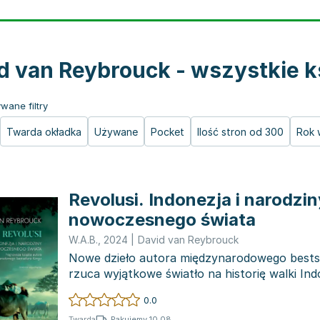
d van Reybrouck - wszystkie k
wane filtry
Twarda okładka
Używane
Pocket
Ilość stron od 300
Rok 
Revolusi. Indonezja i narodzin
nowoczesnego świata
W.A.B.
,
2024
|
David van Reybrouck
Nowe dzieło autora międzynarodowego bests
rzuca wyjątkowe światło na historię walki Ind
niepodległość. Rozgr...
0.0
Pakujemy 10.08
Twarda