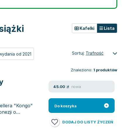
siążki
Kafelki
Lista
Sortuj:
Trafność
wydania od 2021
Znaleziono:
1
produktów
y
nowa
45.00
zł
ellera "Kongo"
Do koszyka
onezji o
DODAJ DO LISTY ŻYCZEŃ