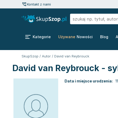
Kontakt z nami
Kategorie
Używane
Nowości
Blog
A
SkupSzop
/
Autor
/
David van Reybrouck
David van Reybrouck - sy
Data i miejsce urodzenia:
1