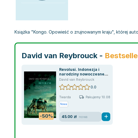
Książka "Kongo. Opowieść o zrujnowanym kraju", której aut
David van Reybrouck -
Bestselle
Revolusi. Indonezja i
narodziny nowoczesnego
świata
David van Reybrouck
0.0
Twarda
Pakujemy 10.08
Nowa
-50%
45.00 zł
nowa