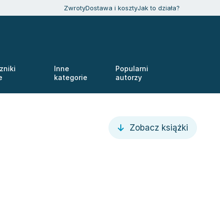
Zwroty
Dostawa i koszty
Jak to działa?
zniki
Inne
Popularni
e
kategorie
autorzy
Zobacz książki