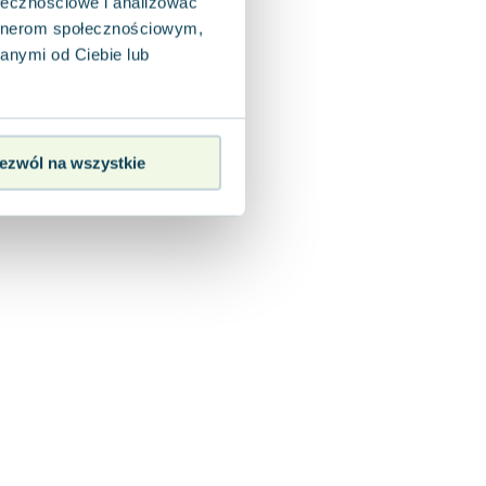
ołecznościowe i analizować
artnerom społecznościowym,
anymi od Ciebie lub
ezwól na wszystkie