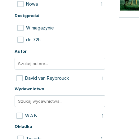
1
Nowa
Dostępność
W magazynie
do 72h
Autor
1
David van Reybrouck
Wydawnictwo
1
W.A.B.
Okładka
1
Twarda