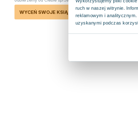
odbierzemy od Ciebie sprzedane książki.
Wykorzystujemy pliki cookie 
ruch w naszej witrynie. Inf
WYCEŃ SWOJE KSIĄŻKI
reklamowym i analitycznym. 
uzyskanymi podczas korzysta