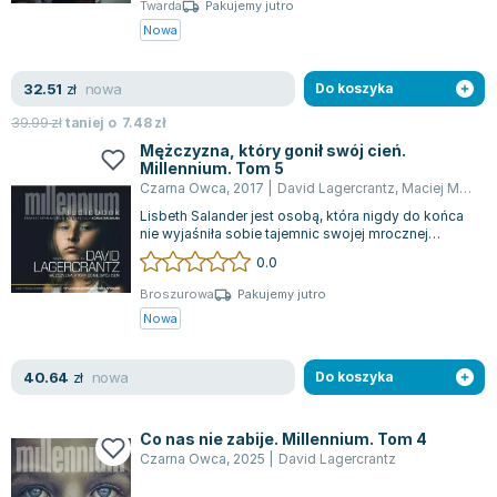
Twarda
Pakujemy jutro
Nowa
nowa
32.51
zł
Do koszyka
39.99
zł
taniej o
7.48
zł
Mężczyzna, który gonił swój cień.
Millennium. Tom 5
Czarna Owca
,
2017
|
David Lagercrantz
,
Maciej Muszalski
Lisbeth Salander jest osobą, która nigdy do końca
nie wyjaśniła sobie tajemnic swojej mrocznej
przeszłości. Po tym, jak Holger Pal...
0.0
Broszurowa
Pakujemy jutro
Nowa
nowa
40.64
zł
Do koszyka
Co nas nie zabije. Millennium. Tom 4
Czarna Owca
,
2025
|
David Lagercrantz