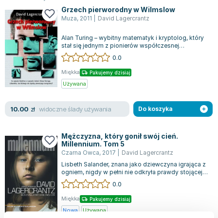
Grzech pierworodny w Wilmslow
Muza
,
2011
|
David Lagercrantz
Alan Turing – wybitny matematyk i kryptolog, który
stał się jednym z pionierów współczesnej
informatyki, jest bohaterem pasjonując...
0.0
Miękka
Pakujemy dzisiaj
Używana
widoczne ślady używania
10.00
zł
Do koszyka
Mężczyzna, który gonił swój cień.
Millennium. Tom 5
Czarna Owca
,
2017
|
David Lagercrantz
Lisbeth Salander, znana jako dziewczyna igrająca z
ogniem, nigdy w pełni nie odkryła prawdy stojącej
za traumatycznymi wydarzeniam...
0.0
Miękka
Pakujemy dzisiaj
Nowa
Używana