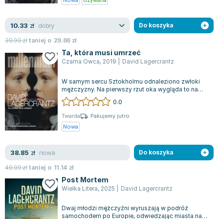
Książki: Psychologia, motywacja
Nauki historyczne - książki
Dan Brown
Książki o naukach politycznych dla studentów
Bolesław Prus
dobry
10.33
Książki do nauk przyrodniczych dla studentów
Clive Cussler
zł
Do koszyka
Książki do nauk społecznych dla studentów
Wanda Chotomska
39.99
zł
taniej o
29.66
zł
Książki do nauk ścisłych dla studentów
Józef Ignacy Kraszewski
Ta, która musi umrzeć
Czarna Owca
,
2019
|
David Lagercrantz
Prawo - książki dla studentów
Clive Staples Lewis
Technologia żywności - książki
Martyna Wojciechowska
W samym sercu Sztokholmu odnaleziono zwłoki
Zarządzanie i marketing - książki
Melissa De la Cruz
mężczyzny. Na pierwszy rzut oka wygląda to na
przypadek śmierci wśród społeczności bez...
0.0
Nauka języków obcych - książki
Blanka Lipińska
Podręczniki dla nauczycieli - metodyka
Jaś Kapela
Twarda
Pakujemy jutro
Nowa
Repetytoria, testy i materiały pomocnicze
Agatha Christie
Witold Gadowski
nowa
38.85
Jan Pietrzak
zł
Do koszyka
Marcin Kowalczyk
49.99
zł
taniej o
11.14
zł
Piotr Zychowicz
Post Mortem
Wielka Litera
,
2025
|
David Lagercrantz
Joanna Jabłczyńska
Piotr Kościelny
Dwaj młodzi mężczyźni wyruszają w podróż
Jan Piński
samochodem po Europie, odwiedzając miasta na