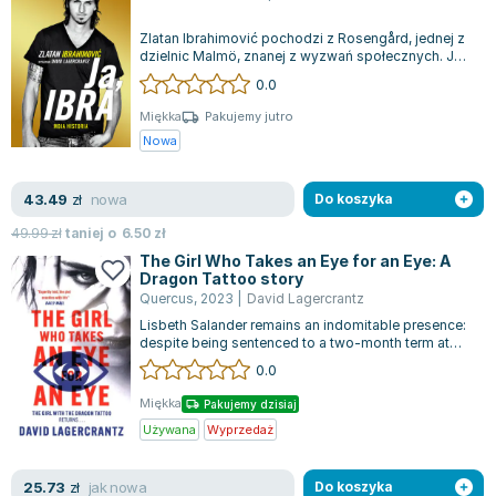
Zlatan Ibrahimović pochodzi z Rosengård, jednej z
dzielnic Malmö, znanej z wyzwań społecznych. Już
jako młody chłopak musiał stawi...
0.0
Miękka
Pakujemy jutro
Nowa
nowa
43.49
zł
Do koszyka
49.99
zł
taniej o
6.50
zł
The Girl Who Takes an Eye for an Eye: A
Dragon Tattoo story
Quercus
,
2023
|
David Lagercrantz
Lisbeth Salander remains an indomitable presence:
despite being sentenced to a two-month term at
Flodberga women's prison for taki...
0.0
Miękka
Pakujemy dzisiaj
Używana
Wyprzedaż
jak nowa
25.73
zł
Do koszyka