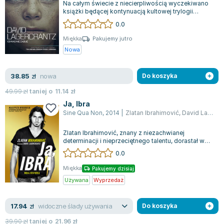
Na całym świecie z niecierpliwością wyczekiwano
książki będącej kontynuacją kultowej trylogii
Millennium stworzonej przez Stiega L...
0.0
Miękka
Pakujemy jutro
Nowa
nowa
38.85
zł
Do koszyka
49.99
zł
taniej o
11.14
zł
Ja, Ibra
Sine Qua Non
,
2014
|
Zlatan Ibrahimović
,
David Lagercrantz
Zlatan Ibrahimović, znany z niezachwianej
determinacji i nieprzeciętnego talentu, dorastał w
trudnej dzielnicy Rosengård na obrzeż...
0.0
Miękka
Pakujemy dzisiaj
Używana
Wyprzedaż
widoczne ślady używania
17.94
zł
Do koszyka
39.90
zł
taniej o
21.96
zł