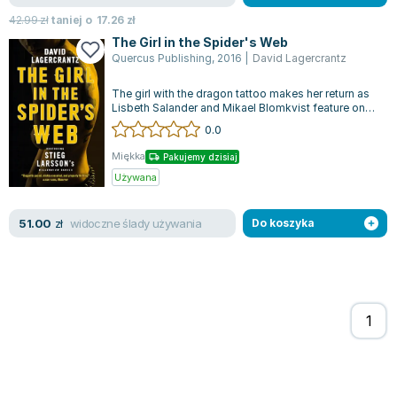
42.99
zł
taniej o
17.26
zł
The Girl in the Spider's Web
Quercus Publishing
,
2016
|
David Lagercrantz
The girl with the dragon tattoo makes her return as
Lisbeth Salander and Mikael Blomkvist feature once
again in the top-selling se...
0.0
Miękka
Pakujemy dzisiaj
Używana
widoczne ślady używania
51.00
zł
Do koszyka