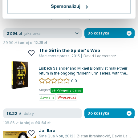
0.0
Spersonalizuj
Broszurowa
Pakujemy dzisiaj
Nowa
Używana
Wyprzedaż
jak nowa
27.64
zł
Do koszyka
39.99
zł
taniej o
12.35
zł
The Girl in the Spider's Web
Maclehose press
,
2015
|
David Lagercrantz
Lisbeth Salander and Mikael Blomkvist make their
return in the ongoing "Millennium" series, with the
girl sporting the dragon tatt...
0.0
Miękka
Pakujemy dzisiaj
Używana
Wyprzedaż
dobry
18.22
zł
Do koszyka
108.86
zł
taniej o
90.64
zł
Ja, Ibra
Sine Qua Non
,
2012
|
Zlatan Ibrahimović
,
David Lagercrantz