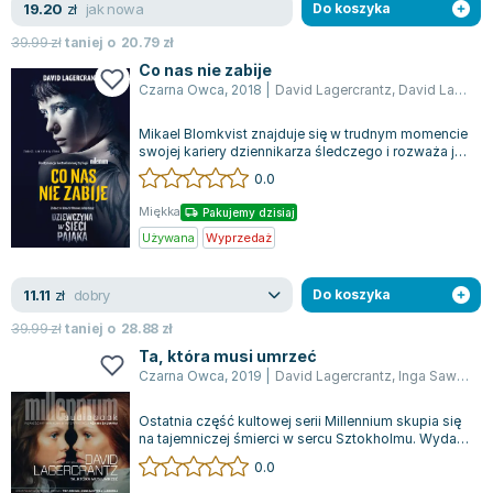
jak nowa
19.20
Lorraine Warren
zł
Do koszyka
Ajahn Brahm
39.99
zł
taniej o
20.79
zł
Lucinda Riley
Co nas nie zabije
Czarna Owca
,
2018
|
David Lagercrantz
,
David Lagerkrantz
Jacek Walkiewicz
Mikael Blomkvist znajduje się w trudnym momencie
swojej kariery dziennikarza śledczego i rozważa jej
zakończenie. Tymczasem Lisbet...
0.0
Miękka
Pakujemy dzisiaj
Używana
Wyprzedaż
dobry
11.11
zł
Do koszyka
39.99
zł
taniej o
28.88
zł
Ta, która musi umrzeć
Czarna Owca
,
2019
|
David Lagercrantz
,
Inga Sawicka
Ostatnia część kultowej serii Millennium skupia się
na tajemniczej śmierci w sercu Sztokholmu. Wydaje
się, że to kolejny przypadek...
0.0