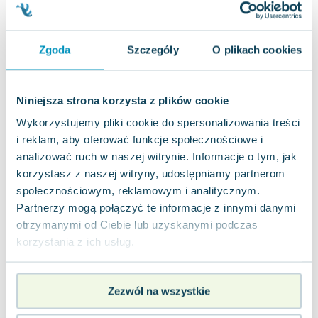
widoczne ślady używania
5.05
zł
Do koszyka
39.99
zł
taniej o
34.94
zł
Zgoda
Szczegóły
O plikach cookies
Człowiek, który wyszedł z mroku
Wielka Litera
,
2022
|
Alicja Rosenau
,
David Lagercrantz
Niniejsza strona korzysta z plików cookie
Każdy skrywa swoje ciemne sekrety, choć nie
każdy potrafi je znieść. W Sztokholmie brutalnie
Wykorzystujemy pliki cookie do spersonalizowania treści
zamordowany zostaje sędzia piłkarski,...
0.0
i reklam, aby oferować funkcje społecznościowe i
analizować ruch w naszej witrynie. Informacje o tym, jak
Miękka
Pakujemy dzisiaj
korzystasz z naszej witryny, udostępniamy partnerom
Nowa
Używana
społecznościowym, reklamowym i analitycznym.
Partnerzy mogą połączyć te informacje z innymi danymi
jak nowa
7.07
zł
Do koszyka
otrzymanymi od Ciebie lub uzyskanymi podczas
49.99
zł
taniej o
42.92
zł
korzystania z ich usług.
Człowiek, który wyszedł z mroku
Wielka Litera
,
2022
|
Szymon Bobrows
,
David Lagercrantz
Zezwól na wszystkie
Każdy skrywa swoje mroczne tajemnice, lecz nie
wszyscy są w stanie z nimi żyć. W Sztokholmie
dochodzi do brutalnego pobicia sędzie...