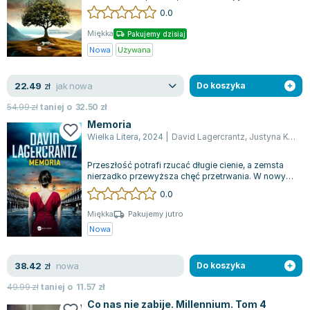
drodze do północnej Hiszpanii. Podczas tej w...
0.0
Zygmunt Freud
Agata Passent
Miękka
Pakujemy dzisiaj
Michel Moran
Nowa
Używana
Maciej Orłoś
jak nowa
22.49
Jo Nesbo
zł
Do koszyka
Katarzyna Miller
54.99
zł
taniej o
32.50
zł
Antoine de Saint Exupery
Memoria
Wielka Litera
,
2024
|
David Lagercrantz
,
Justyna Kwiatkowska
Lew Tołstoj
Mark Twain
Przeszłość potrafi rzucać długie cienie, a zemsta
Marcin Meller
nierzadko przewyższa chęć przetrwania. W nowym
śledztwie profesor psychologii Ha...
0.0
Paulina Młynarska
ks. Piotr Pawlukiewicz
Miękka
Pakujemy jutro
Nowa
Jarosław Sokołowski
Piotr Latocha
nowa
38.42
Michael Scott
zł
Do koszyka
Piotr Semka
49.99
zł
taniej o
11.57
zł
Jarosław Iwaszkiewicz
Co nas nie zabije. Millennium. Tom 4