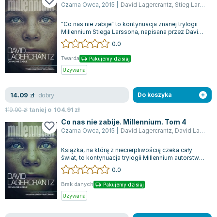
Czarna Owca
,
2015
|
David Lagercrantz
,
Stieg Larsson
Joseph Murphy
Jan Sztaudynger
"Co nas nie zabije" to kontynuacja znanej trylogii
Aleksander Puszkin
Millennium Stiega Larssona, napisana przez Davida
Lagercrantza. Mikael Blomkvis...
0.0
Oscar Wilde
Małgorzata Ohme
Twarda
Pakujemy dzisiaj
Maddie Ziegler
Używana
Leszek Czarnecki
dobry
14.09
Joanna Racewicz
zł
Do koszyka
Maria Seweryn
119.00
zł
taniej o
104.91
zł
Janina Zającówna
Co nas nie zabije. Millennium. Tom 4
Czarna Owca
,
2015
|
David Lagercrantz
,
David Lagerkrantz
Eric Helms
Anna Prus (oprac.)
Książka, na którą z niecierpliwością czeka cały
Nela Mała Reporterka
świat, to kontynuacja trylogii Millennium autorstwa
Stiega Larssona, napisana prze...
0.0
Agnieszka Maciąg
Barbara Wrzesińska
Brak danych
Pakujemy dzisiaj
Terry Pratchett
Używana
Virginia Woolf