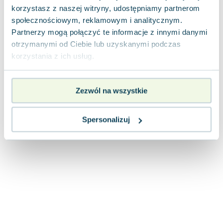
Lorraine Warren
korzystasz z naszej witryny, udostępniamy partnerom
Ajahn Brahm
społecznościowym, reklamowym i analitycznym.
Lucinda Riley
Partnerzy mogą połączyć te informacje z innymi danymi
Jacek Walkiewicz
otrzymanymi od Ciebie lub uzyskanymi podczas
korzystania z ich usług.
Zezwól na wszystkie
Spersonalizuj