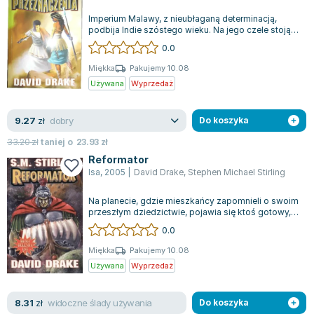
Książki: Psychologia, motywacja
Nauki historyczne - książki
Dan Brown
Książki o naukach politycznych dla studentów
Bolesław Prus
Imperium Malawy, z nieubłaganą determinacją,
podbija Indie szóstego wieku. Na jego czele stoją
Książki do nauk przyrodniczych dla studentów
Clive Cussler
ludzie, którymi rządzą zgubne ambic...
0.0
Książki do nauk społecznych dla studentów
Wanda Chotomska
Miękka
Pakujemy 10.08
Książki do nauk ścisłych dla studentów
Józef Ignacy Kraszewski
Używana
Wyprzedaż
Prawo - książki dla studentów
Clive Staples Lewis
Technologia żywności - książki
Martyna Wojciechowska
dobry
9.27
zł
Do koszyka
Zarządzanie i marketing - książki
Melissa De la Cruz
33.20
zł
taniej o
23.93
zł
Nauka języków obcych - książki
Blanka Lipińska
Reformator
Podręczniki dla nauczycieli - metodyka
Jaś Kapela
Isa
,
2005
|
David Drake
,
Stephen Michael Stirling
Repetytoria, testy i materiały pomocnicze
Agatha Christie
Witold Gadowski
Na planecie, gdzie mieszkańcy zapomnieli o swoim
przeszłym dziedzictwie, pojawia się ktoś gotowy,
Jan Pietrzak
aby im je przywrócić. Po upadku...
0.0
Marcin Kowalczyk
Miękka
Pakujemy 10.08
Piotr Zychowicz
Używana
Wyprzedaż
Joanna Jabłczyńska
Piotr Kościelny
widoczne ślady używania
8.31
zł
Do koszyka
Jan Piński