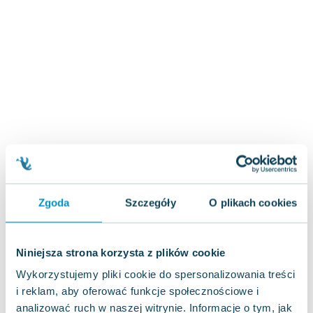
Joseph Murphy
Jan Sztaudynger
Aleksander Puszkin
Oscar Wilde
Małgorzata Ohme
Maddie Ziegler
Leszek Czarnecki
Joanna Racewicz
Maria Seweryn
Janina Zającówna
Eric Helms
Zgoda
Szczegóły
O plikach cookies
Anna Prus (oprac.)
Nela Mała Reporterka
Agnieszka Maciąg
Niniejsza strona korzysta z plików cookie
Barbara Wrzesińska
Wykorzystujemy pliki cookie do spersonalizowania treści
Terry Pratchett
i reklam, aby oferować funkcje społecznościowe i
Virginia Woolf
analizować ruch w naszej witrynie. Informacje o tym, jak