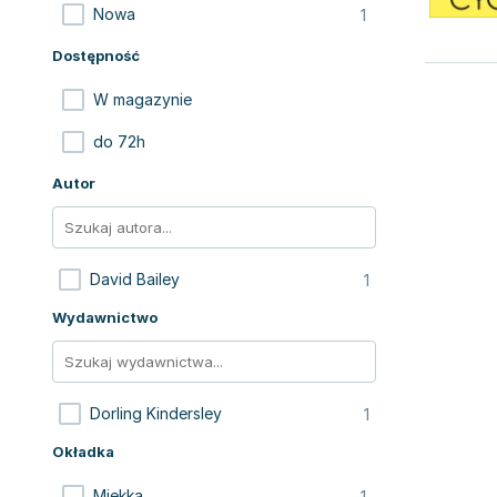
1
Nowa
Dostępność
W magazynie
do 72h
Autor
1
David Bailey
Wydawnictwo
1
Dorling Kindersley
Okładka
1
Miękka