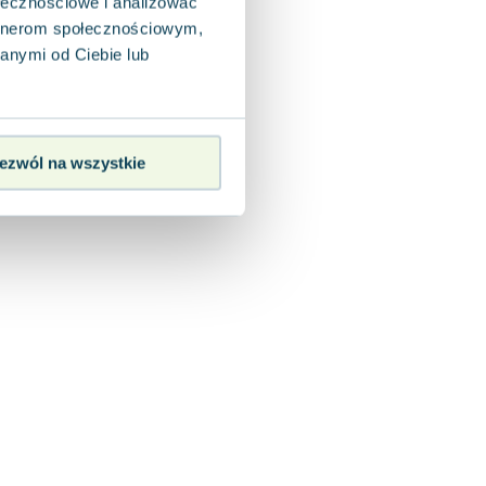
ołecznościowe i analizować
artnerom społecznościowym,
anymi od Ciebie lub
ezwól na wszystkie