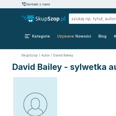
Kontakt z nami
Kategorie
Używane
Nowości
Blog
A
SkupSzop
/
Autor
/
David Bailey
David Bailey - sylwetka a