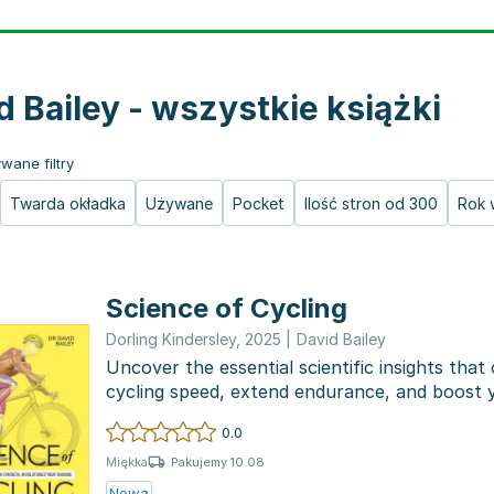
d Bailey - wszystkie książki
wane filtry
Twarda okładka
Używane
Pocket
Ilość stron od 300
Rok 
Science of Cycling
Dorling Kindersley
,
2025
|
David Bailey
Uncover the essential scientific insights tha
cycling speed, extend endurance, and boost yo
D...
0.0
Pakujemy 10.08
Miękka
Nowa