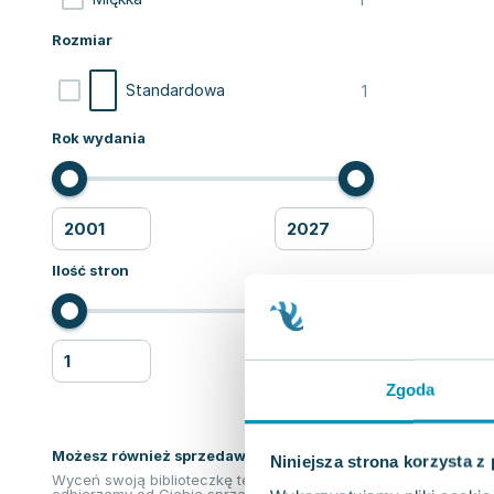
Rozmiar
1
Standardowa
Rok wydania
Ilość stron
Zgoda
Możesz również sprzedawać ksiązki!
Niniejsza strona korzysta z
Wyceń swoją biblioteczkę teraz. Odkupimy i