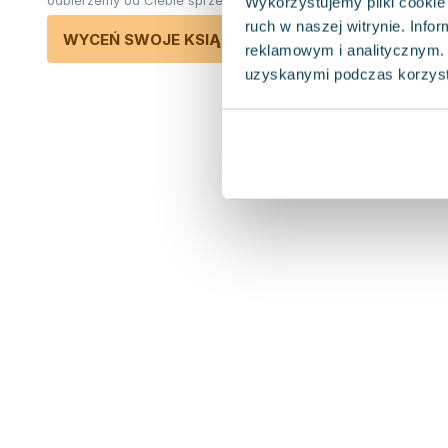
odbierzemy od Ciebie sprzedane książki.
Wykorzystujemy pliki cookie 
ruch w naszej witrynie. Inf
WYCEŃ SWOJE KSIĄŻKI
reklamowym i analitycznym. 
uzyskanymi podczas korzysta