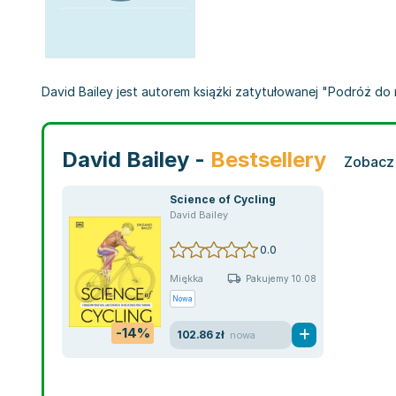
David Bailey jest autorem książki zatytułowanej "Podróż do mi
David Bailey -
Bestsellery
Zobacz 
Science of Cycling
David Bailey
0.0
Miękka
Pakujemy 10.08
Nowa
-14%
102.86 zł
nowa