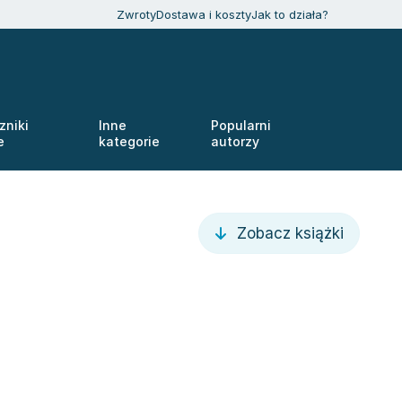
Zwroty
Dostawa i koszty
Jak to działa?
zniki
Inne
Popularni
e
kategorie
autorzy
Zobacz książki