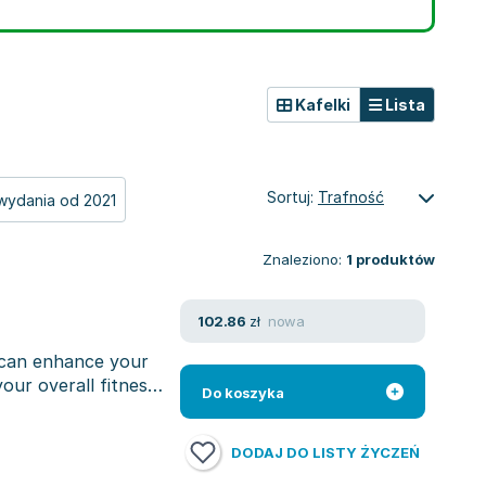
Kafelki
Lista
Sortuj:
Trafność
wydania od 2021
Znaleziono:
1
produktów
nowa
102.86
zł
t can enhance your
ur overall fitness.
Do koszyka
DODAJ DO LISTY ŻYCZEŃ