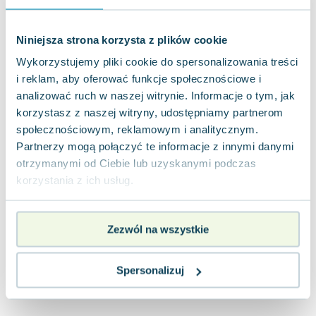
Joseph Murphy
Jan Sztaudynger
Niniejsza strona korzysta z plików cookie
Aleksander Puszkin
Wykorzystujemy pliki cookie do spersonalizowania treści
Oscar Wilde
i reklam, aby oferować funkcje społecznościowe i
Małgorzata Ohme
analizować ruch w naszej witrynie. Informacje o tym, jak
Maddie Ziegler
korzystasz z naszej witryny, udostępniamy partnerom
Leszek Czarnecki
społecznościowym, reklamowym i analitycznym.
Joanna Racewicz
Partnerzy mogą połączyć te informacje z innymi danymi
Maria Seweryn
otrzymanymi od Ciebie lub uzyskanymi podczas
Janina Zającówna
korzystania z ich usług.
Eric Helms
Anna Prus (oprac.)
Zezwól na wszystkie
Nela Mała Reporterka
Agnieszka Maciąg
Barbara Wrzesińska
Spersonalizuj
Terry Pratchett
Virginia Woolf