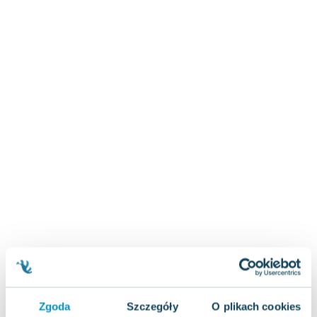
Zygmunt Freud
Agata Passent
Michel Moran
Maciej Orłoś
Jo Nesbo
Katarzyna Miller
Antoine de Saint Exupery
Lew Tołstoj
Mark Twain
Marcin Meller
Paulina Młynarska
ks. Piotr Pawlukiewicz
Jarosław Sokołowski
Piotr Latocha
Michael Scott
Piotr Semka
Zgoda
Szczegóły
O plikach cookies
Jarosław Iwaszkiewicz