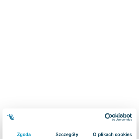
Zygmunt Freud
Agata Passent
Michel Moran
Maciej Orłoś
Jo Nesbo
Katarzyna Miller
Antoine de Saint Exupery
Lew Tołstoj
Mark Twain
Marcin Meller
Paulina Młynarska
ks. Piotr Pawlukiewicz
Jarosław Sokołowski
Piotr Latocha
Michael Scott
Piotr Semka
Zgoda
Szczegóły
O plikach cookies
Jarosław Iwaszkiewicz