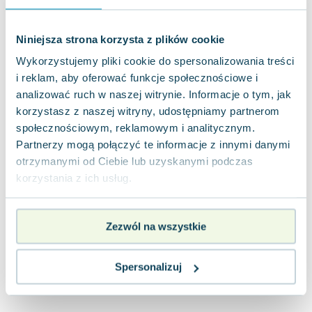
Joseph Murphy
Jan Sztaudynger
Niniejsza strona korzysta z plików cookie
Aleksander Puszkin
Wykorzystujemy pliki cookie do spersonalizowania treści
Oscar Wilde
i reklam, aby oferować funkcje społecznościowe i
Małgorzata Ohme
analizować ruch w naszej witrynie. Informacje o tym, jak
Maddie Ziegler
korzystasz z naszej witryny, udostępniamy partnerom
Leszek Czarnecki
społecznościowym, reklamowym i analitycznym.
Joanna Racewicz
Partnerzy mogą połączyć te informacje z innymi danymi
Maria Seweryn
otrzymanymi od Ciebie lub uzyskanymi podczas
Janina Zającówna
korzystania z ich usług.
Eric Helms
Anna Prus (oprac.)
Zezwól na wszystkie
Nela Mała Reporterka
Agnieszka Maciąg
Barbara Wrzesińska
Spersonalizuj
Terry Pratchett
Virginia Woolf