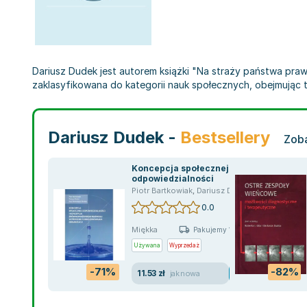
Dariusz Dudek jest autorem książki "Na straży państwa prawa
zaklasyfikowana do kategorii nauk społecznych, obejmując ta
Dariusz Dudek -
Bestsellery
Zoba
Koncepcja społecznej
odpowiedzialności
Piotr Bartkowiak
,
Dariusz Dudek
,
Ewa Wszendy
0.0
Miękka
Pakujemy 10.08
Używana
Wyprzedaż
-71%
-82%
11.53 zł
jak nowa