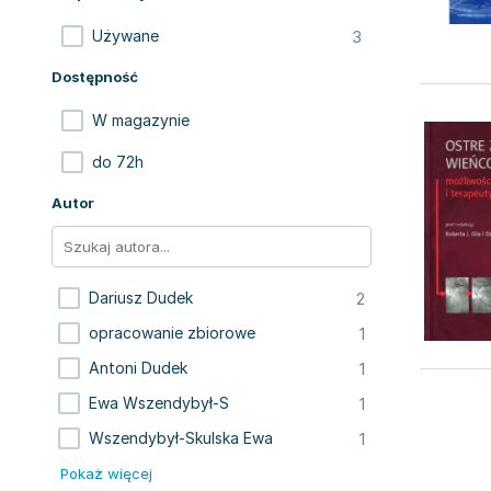
3
Używane
Dostępność
W magazynie
do 72h
Autor
2
Dariusz Dudek
1
opracowanie zbiorowe
1
Antoni Dudek
1
Ewa Wszendybył-S
1
Wszendybył-Skulska Ewa
Pokaż więcej