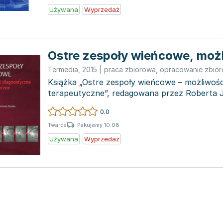
Używana
Wyprzedaż
Ostre zespoły wieńcowe, możl
Termedia
,
2015
|
praca zbiorowa
,
opracowanie zbio
Książka „Ostre zespoły wieńcowe – możliwośc
terapeutyczne”, redagowana przez Roberta J. 
Dudka, to...
0.0
Pakujemy 10.08
Twarda
Używana
Wyprzedaż