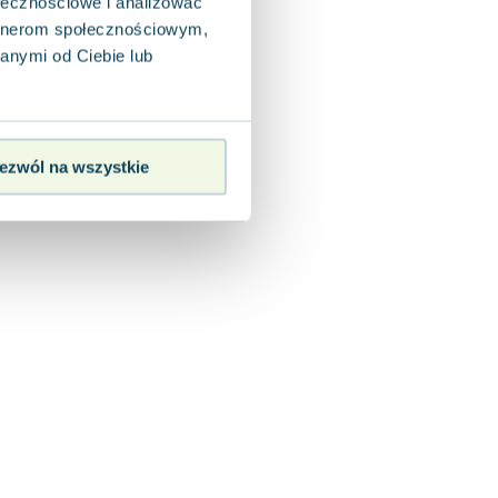
ołecznościowe i analizować
artnerom społecznościowym,
anymi od Ciebie lub
ezwól na wszystkie