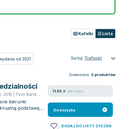
Kafelki
Lista
Sortuj:
Trafność
wydania od 2021
Znaleziono:
2
produktów
edzialności
jak nowa
11.53
zł
O
,
2016
|
Piotr Bartkowiak
,
Dariusz Dudek
,
Ewa Wszendybył-S
,
Ewa 
sne kierunki
ektualną podstawę
Do koszyka
DODAJ DO LISTY ŻYCZEŃ