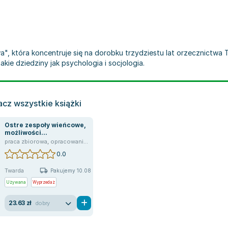
", która koncentruje się na dorobku trzydziestu lat orzecznictwa T
kie dziedziny jak psychologia i socjologia.
cz wszystkie książki
Ostre zespoły wieńcowe,
możliwości...
był-S
praca zbiorowa
,
Ewa Wszendobył
,
opracowanie zbiorowe
,
Antoni Dudek
,
Wszendybył-Skulska Ewa
,
Dariusz Dudek
,
Robert J. Gil
0.0
Twarda
Pakujemy 10.08
Używana
Wyprzedaż
23.63 zł
dobry