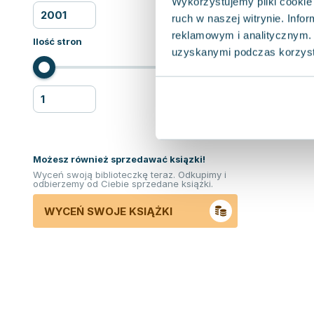
Wykorzystujemy pliki cookie 
ruch w naszej witrynie. Inf
reklamowym i analitycznym. 
Ilość stron
uzyskanymi podczas korzysta
Możesz również sprzedawać ksiązki!
Wyceń swoją biblioteczkę teraz. Odkupimy i
odbierzemy od Ciebie sprzedane książki.
WYCEŃ SWOJE KSIĄŻKI