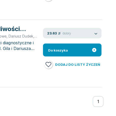
iwości...
dobry
23.63
zł
rowe
,
Dariusz Dudek
,
Robert J. Gil
i diagnostyczne i
Gila i Dariusza
Do koszyka
DODAJ DO LISTY ŻYCZEŃ