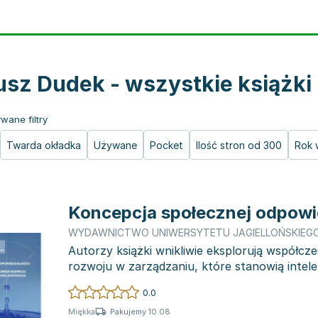
usz Dudek - wszystkie książki
wane filtry
Twarda okładka
Używane
Pocket
Ilość stron od 300
Rok 
Koncepcja społecznej odpowi
WYDAWNICTWO UNIWERSYTETU JAGIELLOŃSKIEG
Autorzy książki wnikliwie eksplorują współcze
rozwoju w zarządzaniu, które stanowią intel
dla tworzen...
0.0
Pakujemy 10.08
Miękka