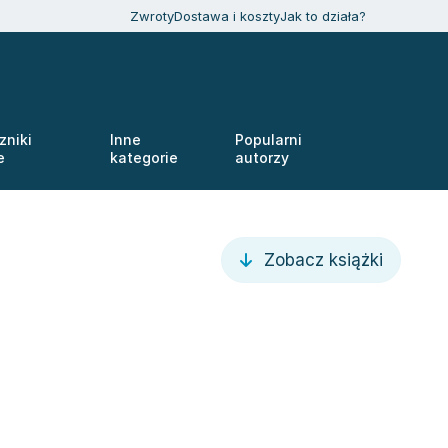
Zwroty
Dostawa i koszty
Jak to działa?
zniki
Inne
Popularni
e
kategorie
autorzy
Zobacz książki