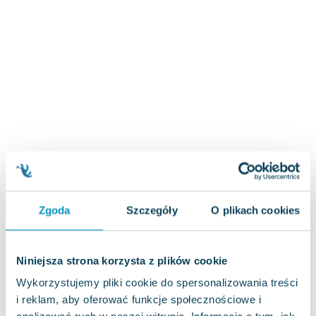
Zygmunt Freud
Agata Passent
Michel Moran
Maciej Orłoś
Jo Nesbo
Katarzyna Miller
Antoine de Saint Exupery
Lew Tołstoj
Mark Twain
Marcin Meller
Paulina Młynarska
Zgoda
Szczegóły
O plikach cookies
ks. Piotr Pawlukiewicz
Jarosław Sokołowski
Piotr Latocha
Niniejsza strona korzysta z plików cookie
Michael Scott
Wykorzystujemy pliki cookie do spersonalizowania treści
Piotr Semka
i reklam, aby oferować funkcje społecznościowe i
Jarosław Iwaszkiewicz