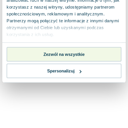
analizować ruch w naszej witrynie. Informacje o tym, jak
Joseph Murphy
korzystasz z naszej witryny, udostępniamy partnerom
Jan Sztaudynger
społecznościowym, reklamowym i analitycznym.
Aleksander Puszkin
Partnerzy mogą połączyć te informacje z innymi danymi
Oscar Wilde
otrzymanymi od Ciebie lub uzyskanymi podczas
Małgorzata Ohme
korzystania z ich usług.
Maddie Ziegler
Leszek Czarnecki
Zezwól na wszystkie
Joanna Racewicz
Maria Seweryn
Spersonalizuj
Janina Zającówna
Eric Helms
Anna Prus (oprac.)
Nela Mała Reporterka
Agnieszka Maciąg
Barbara Wrzesińska
Terry Pratchett
Virginia Woolf