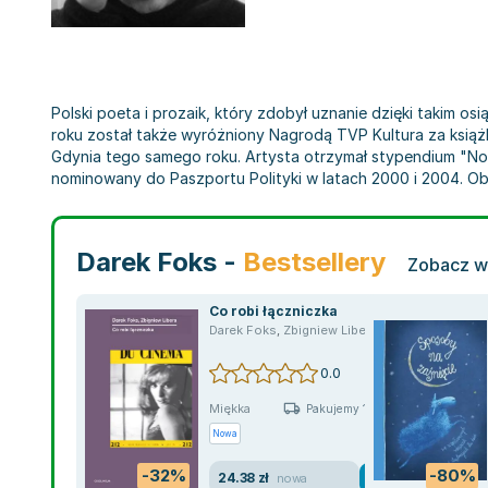
Polski poeta i prozaik, który zdobył uznanie dzięki takim o
roku został także wyróżniony Nagrodą TVP Kultura za książ
Gdynia tego samego roku. Artysta otrzymał stypendium "Now
nominowany do Paszportu Polityki w latach 2000 i 2004. Obe
Darek Foks -
Bestsellery
Zobacz ws
Co robi łączniczka
Darek Foks
,
Zbigniew Libera
0.0
Miękka
Pakujemy 11.08
Nowa
-32%
-80%
24.38 zł
nowa