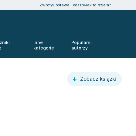
Zwroty
Dostawa i koszty
Jak to działa?
zniki
Inne
Popularni
e
kategorie
autorzy
Zobacz książki