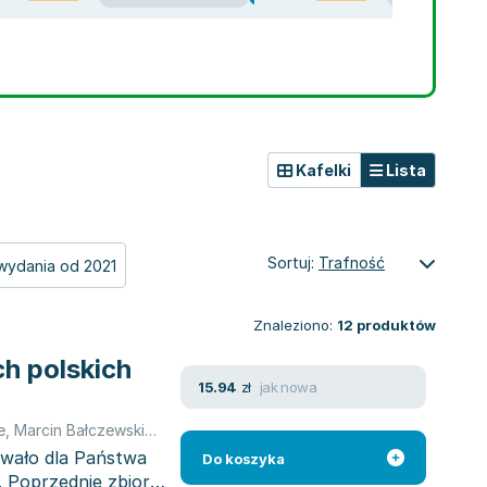
Kafelki
Lista
Sortuj:
Trafność
wydania od 2021
Znaleziono:
12
produktów
h polskich
jak nowa
15.94
zł
e
,
Marcin Bałczewski
,
Darek Foks
,
Agnieszka Kłos
,
Joanna Lech
,
Paw
wało dla Państwa
Do koszyka
 Poprzednie zbiory,