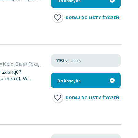
Do koszyka
DODAJ DO LISTY ŻYCZEŃ
dobry
7.93
zł
 Kierc
,
Darek Foks
,
Jerzy Jarniewicz
,
Wojciech Bonowicz
,
opracowa
ie zasnąć?
elu metod. W
Do koszyka
DODAJ DO LISTY ŻYCZEŃ