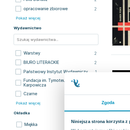
2
opracowanie zbiorowe
Pokaż więcej
Wydawnictwo
2
Warstwy
2
BIURO LITERACKIE
1
Państwowy Instytut Wydawniczy
Fundacja im. Tymoteusza
1
Karpowicza
1
Czarne
Zgoda
Pokaż więcej
Okładka
Niniejsza strona korzysta z
9
Miękka