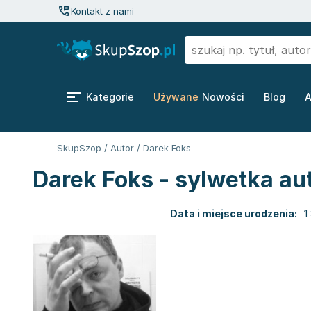
Kontakt z nami
Kategorie
Używane
Nowości
Blog
A
SkupSzop
/
Autor
/
Darek Foks
Darek Foks - sylwetka au
Data i miejsce urodzenia:
1