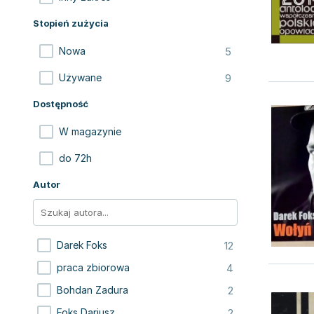
Stopień zużycia
5
Nowa
9
Używane
Dostępność
W magazynie
do 72h
Autor
12
Darek Foks
4
praca zbiorowa
2
Bohdan Zadura
2
Foks Dariusz