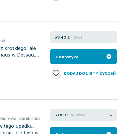
nowa
59.40
zł
Foks
 krótkiego, ale
haus w Dessau.
Do koszyka
DODAJ DO LISTY ŻYCZEŃ
jak nowa
5.09
zł
zbiorowa
,
Darek Foks
,
Foks Dariusz
witego upadku.
arcia, nie była w