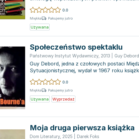
wydane w 2...
0.0
Pakujemy jutro
Miękka
Używana
Społeczeństwo spektaklu
Państwowy Instytut Wydawniczy
,
2013
|
Guy Debor
Guy Debord, jedna z czołowych postaci Mię
Sytuacjonistycznej, wydał w 1967 roku książ
nabrała znaczeni...
0.0
Pakujemy jutro
Miękka
Używana
Wyprzedaż
Moja druga pierwsza książka
Dom Literatury
,
2025
|
Darek Foks