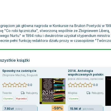
siągnięciom jak główna nagroda w Konkursie na Brulion Poetycki w 19
kę "Co robi łączniczka", stworzoną wspólnie ze Zbigniewem Liberą,
ego Nurtu" w 1994 roku i dwukrotnie uzyskał stypendium ministra k
cnie pełni funkcję redaktora działu prozy w czasopiśmie "Twórczo
zystkie książki
Sposoby na zaśnięcie
2014. Antologia
współczesnych polskich
Zbigniew Machej
,
Bogusław Kierc
,
Darek Foks
,
Jerzy Jarniewicz
,
Wojciech Bon
opowiadań
praca zbiorowa
,
opracowanie zbiorowe
0.0
0.0
Twarda
Miękka
Pakujemy jutro
Pakujemy jutro
Używana
Wyprzedaż
Używana
-59%
7.93 zł
15.94 zł
dobry
jak nowa