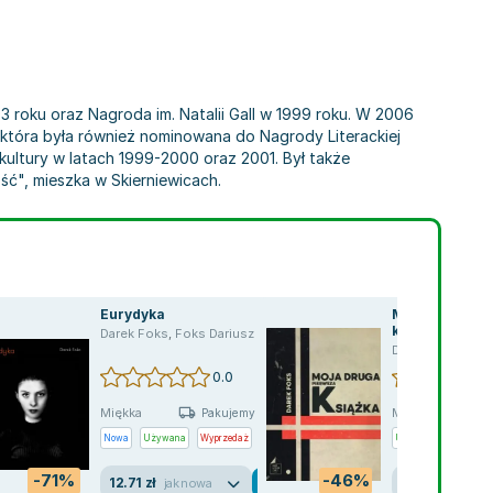
93 roku oraz Nagroda im. Natalii Gall w 1999 roku. W 2006
 która była również nominowana do Nagrody Literackiej
ultury w latach 1999-2000 oraz 2001. Był także
ść", mieszka w Skierniewicach.
Eurydyka
Moja druga pi
książka
owicz
,
opracowanie zbiorowe
Darek Foks
,
Foks Dariusz
,
praca zbiorowa
,
Anna Podczaszy
,
Bohdan Zadura
,
,
Marcin Bałczewski
,
Darek Foks
,
Agnieszka Kłos
,
Joanna Lech
Darek Foks
,
Paweł Orz
0.0
Miękka
Miękka
Pakujemy jutro
Nowa
Używana
Wyprzedaż
Używana
-71%
-46%
12.71 zł
21.41 zł
jak nowa
jak no