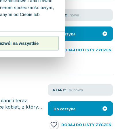
ołecznościowe i analizować
artnerom społecznościowym,
anymi od Ciebie lub
nowa
24.38
zł
symboli i potrzeby
ów istnienia w
Do koszyka
ezwól na wszystkie
DODAJ DO LISTY ŻYCZEŃ
jak nowa
4.04
zł
 dane i teraz
e kobiet, z którymi
Do koszyka
DODAJ DO LISTY ŻYCZEŃ