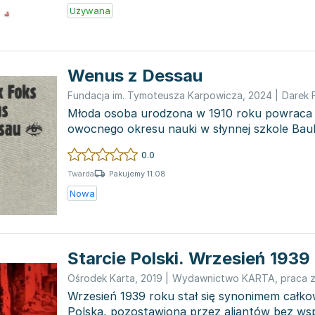
Używana
Wenus z Dessau
Fundacja im. Tymoteusza Karpowicza
,
2024
|
Darek 
Młoda osoba urodzona w 1910 roku powraca z
owocnego okresu nauki w słynnej szkole Bau
Choć wśród stud...
0.0
Pakujemy 11.08
Twarda
Nowa
Starcie Polski. Wrzesień 1939
Ośrodek Karta
,
2019
|
Wydawnictwo KARTA
,
praca 
Wrzesień 1939 roku stał się synonimem całko
Polska, pozostawiona przez aliantów bez wsp