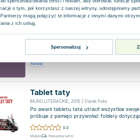
do spersonalizowania treści i reklam, aby oferować funkcje sp
ormacje o tym, jak korzystasz z naszej witryny, udostępniamy p
Co robi łączniczka
Partnerzy mogą połączyć te informacje z innymi danymi otrzym
Ossolineum
,
2022
|
Darek Foks
,
Zbigniew Libera
nia z ich usług.
W książce poruszane są tematy tajemniczych 
ochrony oraz odnowy alternatywnych sposob
czasie i prz...
0.0
Spersonalizuj
Z
Pakujemy 11.08
Miękka
Nowa
Tablet taty
BIURO LITERACKIE
,
2015
|
Darek Foks
Po awarii tabletu tata utracił wszystkie swoje
próbuje z pamięci przywołać foldery dotycząc
miał k...
0.0
Pakujemy jutro
Miękka