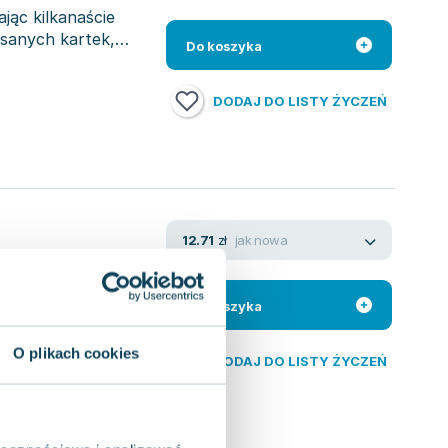
ając kilkanaście
sanych kartek,
Do koszyka
DODAJ DO LISTY ŻYCZEŃ
jak nowa
12.71
zł
 Foksa, wydana
y Poetyckiej
Do koszyka
O plikach cookies
DODAJ DO LISTY ŻYCZEŃ