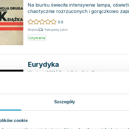
Na biurku świeciła intensywnie lampa, oświetl
chaotycznie rozrzuconych i gorączkowo zapi
podczas gdy...
0.0
Pakujemy jutro
Miękka
Używana
Eurydyka
Warstwy
,
2021
|
Darek Foks
,
Foks Dariusz
"Eurydyka" to druga książka poetycka Darka
przez Warstwy. Laureat Wrocławskiej Nagrod
Silesius, po minim...
0.0
Szczegóły
Pakujemy jutro
Miękka
Nowa
Używana
Wyprzedaż
 plików cookie