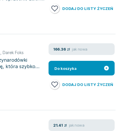
DODAJ DO LISTY ŻYCZEŃ
jak nowa
166.36
zł
d
,
Darek Foks
dzynarodówki
kę, która szybko
Do koszyka
DODAJ DO LISTY ŻYCZEŃ
jak nowa
21.41
zł