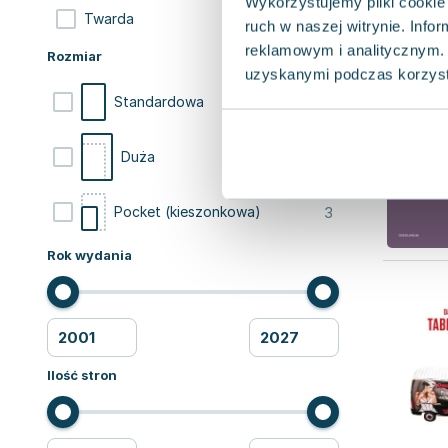
Wykorzystujemy pliki cookie 
3
Twarda
ruch w naszej witrynie. Inf
reklamowym i analitycznym. 
Rozmiar
uzyskanymi podczas korzysta
6
Standardowa
3
Duża
3
Pocket (kieszonkowa)
Rok wydania
Ilość stron