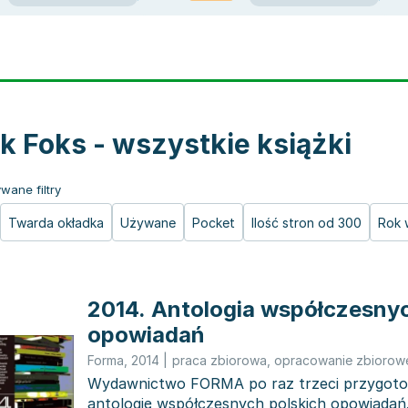
k Foks - wszystkie książki
wane filtry
Twarda okładka
Używane
Pocket
Ilość stron od 300
Rok 
2014. Antologia współczesnyc
opowiadań
Forma
,
2014
|
praca zbiorowa
,
opracowanie zbiorow
Wydawnictwo FORMA po raz trzeci przygoto
antologię współczesnych polskich opowiadań.