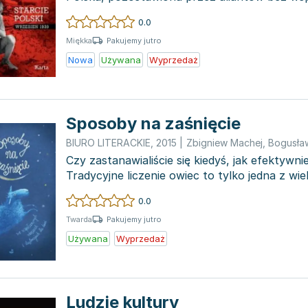
stanie staw...
0.0
Pakujemy jutro
Miękka
Nowa
Używana
Wyprzedaż
Sposoby na zaśnięcie
BIURO LITERACKIE
,
2015
|
Zbigniew Machej
,
Bogusław
Czy zastanawialiście się kiedyś, jak efektywn
Tradycyjne liczenie owiec to tylko jedna z wi
książeczce dla d...
0.0
Pakujemy jutro
Twarda
Używana
Wyprzedaż
Ludzie kultury