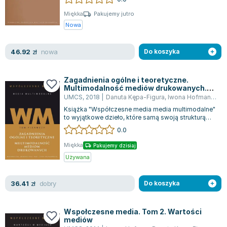
Książki: Psychologia, motywacja
Nauki historyczne - książki
Dan Brown
Książki o naukach politycznych dla studentów
Bolesław Prus
Miękka
Pakujemy jutro
Nowa
Książki do nauk przyrodniczych dla studentów
Clive Cussler
Książki do nauk społecznych dla studentów
Wanda Chotomska
nowa
46.92
zł
Do koszyka
Książki do nauk ścisłych dla studentów
Józef Ignacy Kraszewski
Prawo - książki dla studentów
Clive Staples Lewis
Technologia żywności - książki
Martyna Wojciechowska
Zagadnienia ogólne i teoretyczne.
Multimodalność mediów drukowanych.
Zarządzanie i marketing - książki
Melissa De la Cruz
Współczesne media. Tom 1
UMCS
,
2018
|
Danuta Kępa-Figura
,
Iwona Hofman
,
prac
Nauka języków obcych - książki
Blanka Lipińska
Książka "Współczesne media media multimodalne"
to wyjątkowe dzieło, które samą swoją strukturą
Podręczniki dla nauczycieli - metodyka
Jaś Kapela
odzwierciedla wielowymiarowość, będ...
0.0
Repetytoria, testy i materiały pomocnicze
Agatha Christie
Witold Gadowski
Miękka
Pakujemy dzisiaj
Używana
Jan Pietrzak
Marcin Kowalczyk
dobry
36.41
zł
Do koszyka
Piotr Zychowicz
Joanna Jabłczyńska
Piotr Kościelny
Wspołczesne media. Tom 2. Wartości
mediów
Jan Piński