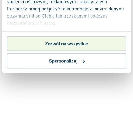
społecznościowym, reklamowym i analitycznym.
Lorraine Warren
Partnerzy mogą połączyć te informacje z innymi danymi
Ajahn Brahm
otrzymanymi od Ciebie lub uzyskanymi podczas
Lucinda Riley
korzystania z ich usług.
Jacek Walkiewicz
Zezwól na wszystkie
Spersonalizuj