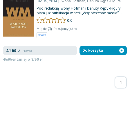
UMCS
,
2014
|
Iwona Hofman
,
Danuta Kępa-Figura
,
opr
Zygmunt Freud
Pod redakcją Iwony Hofman i Danuty Kępy-Figury,
piąta już publikacja w serii „Współczesne media”
Agata Passent
koncentruje się na aksjologicznym...
0.0
Michel Moran
Maciej Orłoś
Miękka
Pakujemy jutro
Nowa
Jo Nesbo
Katarzyna Miller
nowa
41.99
zł
Do koszyka
Antoine de Saint Exupery
Lew Tołstoj
45.95
zł
taniej o
3.96
zł
Mark Twain
Marcin Meller
Paulina Młynarska
ks. Piotr Pawlukiewicz
Jarosław Sokołowski
Piotr Latocha
Michael Scott
Piotr Semka
Jarosław Iwaszkiewicz