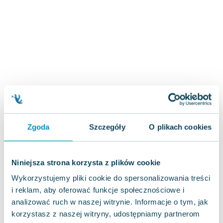
Joseph Murphy
Jan Sztaudynger
Aleksander Puszkin
Oscar Wilde
Małgorzata Ohme
Maddie Ziegler
Leszek Czarnecki
Joanna Racewicz
Maria Seweryn
Janina Zającówna
Zgoda
Szczegóły
O plikach cookies
Eric Helms
Anna Prus (oprac.)
Niniejsza strona korzysta z plików cookie
Nela Mała Reporterka
Agnieszka Maciąg
Wykorzystujemy pliki cookie do spersonalizowania treści
Barbara Wrzesińska
i reklam, aby oferować funkcje społecznościowe i
Terry Pratchett
analizować ruch w naszej witrynie. Informacje o tym, jak
korzystasz z naszej witryny, udostępniamy partnerom
Virginia Woolf