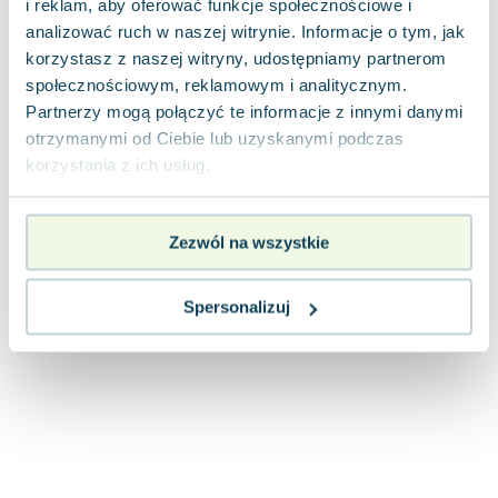
i reklam, aby oferować funkcje społecznościowe i
Joseph Murphy
analizować ruch w naszej witrynie. Informacje o tym, jak
Jan Sztaudynger
korzystasz z naszej witryny, udostępniamy partnerom
Aleksander Puszkin
społecznościowym, reklamowym i analitycznym.
Oscar Wilde
Partnerzy mogą połączyć te informacje z innymi danymi
Małgorzata Ohme
otrzymanymi od Ciebie lub uzyskanymi podczas
Maddie Ziegler
korzystania z ich usług.
Leszek Czarnecki
Joanna Racewicz
Zezwól na wszystkie
Maria Seweryn
Janina Zającówna
Eric Helms
Spersonalizuj
Anna Prus (oprac.)
Nela Mała Reporterka
Agnieszka Maciąg
Barbara Wrzesińska
Terry Pratchett
Virginia Woolf