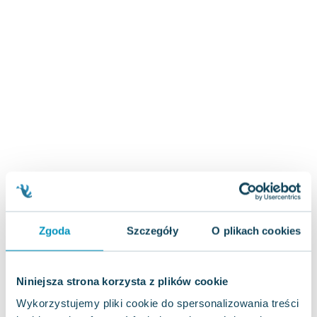
Zygmunt Freud
Agata Passent
Michel Moran
Maciej Orłoś
Jo Nesbo
Katarzyna Miller
Antoine de Saint Exupery
Lew Tołstoj
Mark Twain
Marcin Meller
Paulina Młynarska
ks. Piotr Pawlukiewicz
Zgoda
Szczegóły
O plikach cookies
Jarosław Sokołowski
Piotr Latocha
Michael Scott
Niniejsza strona korzysta z plików cookie
Piotr Semka
Wykorzystujemy pliki cookie do spersonalizowania treści
Jarosław Iwaszkiewicz