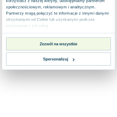
korzystasz z naszej witryny, udostępniamy partnerom
Joseph Murphy
społecznościowym, reklamowym i analitycznym.
Jan Sztaudynger
Partnerzy mogą połączyć te informacje z innymi danymi
Aleksander Puszkin
otrzymanymi od Ciebie lub uzyskanymi podczas
Oscar Wilde
korzystania z ich usług.
Małgorzata Ohme
Maddie Ziegler
Zezwól na wszystkie
Leszek Czarnecki
Joanna Racewicz
Maria Seweryn
Spersonalizuj
Janina Zającówna
Eric Helms
Anna Prus (oprac.)
Nela Mała Reporterka
Agnieszka Maciąg
Barbara Wrzesińska
Terry Pratchett
Virginia Woolf