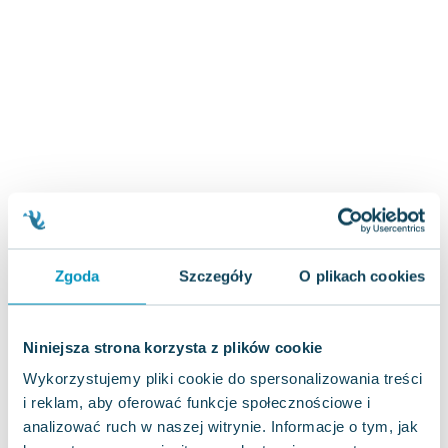
Zygmunt Freud
Agata Passent
Michel Moran
Maciej Orłoś
Jo Nesbo
Katarzyna Miller
Antoine de Saint Exupery
Lew Tołstoj
Mark Twain
Marcin Meller
Zgoda
Szczegóły
O plikach cookies
Paulina Młynarska
ks. Piotr Pawlukiewicz
Jarosław Sokołowski
Niniejsza strona korzysta z plików cookie
Piotr Latocha
Wykorzystujemy pliki cookie do spersonalizowania treści
Michael Scott
i reklam, aby oferować funkcje społecznościowe i
Piotr Semka
analizować ruch w naszej witrynie. Informacje o tym, jak
Jarosław Iwaszkiewicz