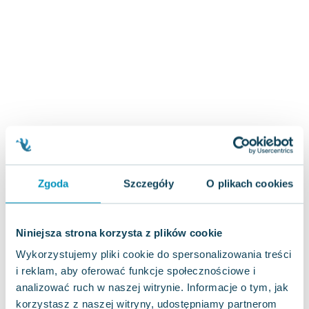
Zygmunt Freud
Agata Passent
Michel Moran
Maciej Orłoś
Jo Nesbo
Katarzyna Miller
Antoine de Saint Exupery
Lew Tołstoj
Mark Twain
Marcin Meller
Zgoda
Szczegóły
O plikach cookies
Paulina Młynarska
ks. Piotr Pawlukiewicz
Jarosław Sokołowski
Niniejsza strona korzysta z plików cookie
Piotr Latocha
Wykorzystujemy pliki cookie do spersonalizowania treści
Michael Scott
i reklam, aby oferować funkcje społecznościowe i
Piotr Semka
analizować ruch w naszej witrynie. Informacje o tym, jak
Jarosław Iwaszkiewicz
korzystasz z naszej witryny, udostępniamy partnerom