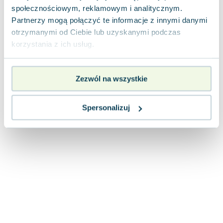
Joseph Murphy
społecznościowym, reklamowym i analitycznym.
Partnerzy mogą połączyć te informacje z innymi danymi
Jan Sztaudynger
otrzymanymi od Ciebie lub uzyskanymi podczas
Aleksander Puszkin
korzystania z ich usług.
Oscar Wilde
Małgorzata Ohme
Maddie Ziegler
Zezwól na wszystkie
Leszek Czarnecki
Joanna Racewicz
Spersonalizuj
Maria Seweryn
Janina Zającówna
Eric Helms
Anna Prus (oprac.)
Nela Mała Reporterka
Agnieszka Maciąg
Barbara Wrzesińska
Terry Pratchett
Virginia Woolf