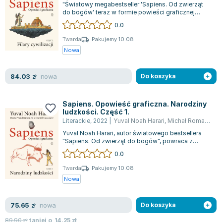
"Światowy megabestseller 'Sapiens. Od zwierząt
Zygmunt Freud
do bogów' teraz w formie powieści graficznej
prezentuje epicką i pełną humoru opowi...
Agata Passent
0.0
Michel Moran
Twarda
Pakujemy 10.08
Maciej Orłoś
Nowa
Jo Nesbo
Katarzyna Miller
nowa
84.03
zł
Do koszyka
Antoine de Saint Exupery
Lew Tołstoj
Sapiens. Opowieść graficzna. Narodziny
ludzkości. Część 1.
Mark Twain
Literackie
,
2022
|
Yuval Noah Harari
,
Michał Romanek
,
D
Marcin Meller
Yuval Noah Harari, autor światowego bestsellera
Paulina Młynarska
"Sapiens. Od zwierząt do bogów", powraca z
nowym, graficznym podejściem do fascynu...
ks. Piotr Pawlukiewicz
0.0
Jarosław Sokołowski
Twarda
Pakujemy 10.08
Piotr Latocha
Nowa
Michael Scott
Piotr Semka
nowa
75.65
zł
Do koszyka
Jarosław Iwaszkiewicz
89.90
zł
taniej o
14.25
zł