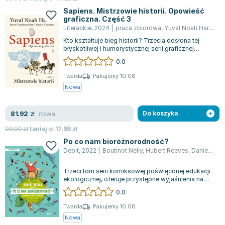
Joseph Murphy
Sapiens. Mistrzowie historii. Opowieść
graficzna. Część 3
Jan Sztaudynger
Literackie
,
2024
|
praca zbiorowa
,
Yuval Noah Harari
,
D
Aleksander Puszkin
Kto kształtuje bieg historii? Trzecia odsłona tej
Oscar Wilde
błyskotliwej i humorystycznej serii graficznej
czerpie inspirację z bestsellerow...
Małgorzata Ohme
0.0
Maddie Ziegler
Twarda
Pakujemy 10.08
Leszek Czarnecki
Nowa
Joanna Racewicz
Maria Seweryn
nowa
81.92
zł
Do koszyka
Janina Zającówna
99.90
zł
taniej o
17.98
zł
Eric Helms
Po co nam bioróżnorodność?
Anna Prus (oprac.)
Debit
,
2022
|
Boutinot Nelly
,
Hubert Reeves
,
Daniel Casanave
Nela Mała Reporterka
Trzeci tom serii komiksowej poświęconej edukacji
Agnieszka Maciąg
ekologicznej, oferuje przystępne wyjaśnienia na
temat ekologii i zawiłości przyro...
Barbara Wrzesińska
0.0
Terry Pratchett
Twarda
Pakujemy 10.08
Virginia Woolf
Nowa