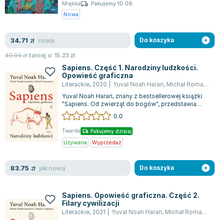
Książki: Psychologia, motywacja
Nauki historyczne - książki
Dan Brown
Miękka
Pakujemy 10.08
Książki o naukach politycznych dla studentów
Bolesław Prus
Nowa
Książki do nauk przyrodniczych dla studentów
Clive Cussler
Książki do nauk społecznych dla studentów
Wanda Chotomska
nowa
34.71
zł
Do koszyka
Książki do nauk ścisłych dla studentów
Józef Ignacy Kraszewski
49.94
zł
taniej o
15.23
zł
Prawo - książki dla studentów
Clive Staples Lewis
Sapiens. Część 1. Narodziny ludzkości.
Opowieść graficzna
Technologia żywności - książki
Martyna Wojciechowska
Literackie
,
2020
|
Yuval Noah Harari
,
Michał Romanek
,
D
Zarządzanie i marketing - książki
Melissa De la Cruz
Yuval Noah Harari, znany z bestsellerowej książki
Nauka języków obcych - książki
Blanka Lipińska
"Sapiens. Od zwierząt do bogów", przedstawia
swoją słynną opowieść o ewolucji lu...
Podręczniki dla nauczycieli - metodyka
Jaś Kapela
0.0
Repetytoria, testy i materiały pomocnicze
Agatha Christie
Twarda
Pakujemy dzisiaj
Witold Gadowski
Używana
Wyprzedaż
Jan Pietrzak
Marcin Kowalczyk
jak nowa
83.75
zł
Do koszyka
Piotr Zychowicz
Joanna Jabłczyńska
Sapiens. Opowieść graficzna. Część 2.
Filary cywilizacji
Piotr Kościelny
Literackie
,
2021
|
Yuval Noah Harari
,
Michał Romanek
,
D
Jan Piński