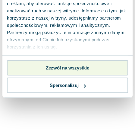
i reklam, aby oferować funkcje społecznościowe i
Joseph Murphy
analizować ruch w naszej witrynie. Informacje o tym, jak
Jan Sztaudynger
korzystasz z naszej witryny, udostępniamy partnerom
Aleksander Puszkin
społecznościowym, reklamowym i analitycznym.
Oscar Wilde
Partnerzy mogą połączyć te informacje z innymi danymi
Małgorzata Ohme
otrzymanymi od Ciebie lub uzyskanymi podczas
Maddie Ziegler
korzystania z ich usług.
Leszek Czarnecki
Joanna Racewicz
Maria Seweryn
Zezwól na wszystkie
Janina Zającówna
Eric Helms
Spersonalizuj
Anna Prus (oprac.)
Nela Mała Reporterka
Agnieszka Maciąg
Barbara Wrzesińska
Terry Pratchett
Virginia Woolf