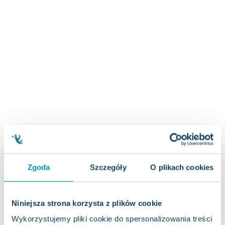
Zygmunt Freud
Agata Passent
Michel Moran
Maciej Orłoś
Jo Nesbo
Katarzyna Miller
Antoine de Saint Exupery
Lew Tołstoj
Mark Twain
Marcin Meller
Paulina Młynarska
ks. Piotr Pawlukiewicz
Jarosław Sokołowski
Zgoda
Szczegóły
O plikach cookies
Piotr Latocha
Michael Scott
Niniejsza strona korzysta z plików cookie
Piotr Semka
Wykorzystujemy pliki cookie do spersonalizowania treści
Jarosław Iwaszkiewicz