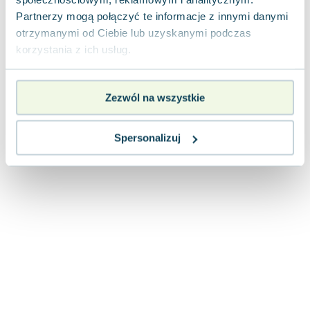
Joseph Murphy
Partnerzy mogą połączyć te informacje z innymi danymi
Jan Sztaudynger
otrzymanymi od Ciebie lub uzyskanymi podczas
Aleksander Puszkin
korzystania z ich usług.
Oscar Wilde
Małgorzata Ohme
Zezwól na wszystkie
Maddie Ziegler
Leszek Czarnecki
Joanna Racewicz
Spersonalizuj
Maria Seweryn
Janina Zającówna
Eric Helms
Anna Prus (oprac.)
Nela Mała Reporterka
Agnieszka Maciąg
Barbara Wrzesińska
Terry Pratchett
Virginia Woolf