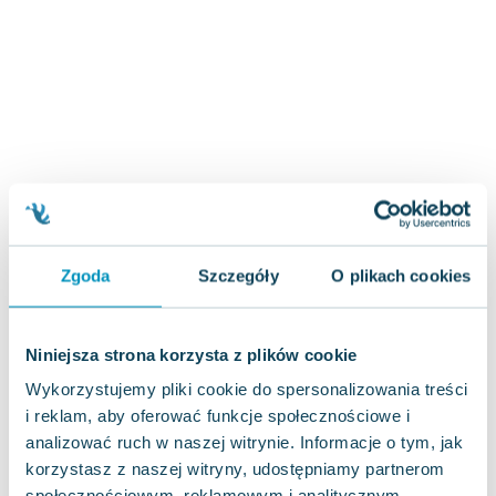
Zygmunt Freud
Agata Passent
Michel Moran
Maciej Orłoś
Jo Nesbo
Katarzyna Miller
Antoine de Saint Exupery
Lew Tołstoj
Mark Twain
Zgoda
Szczegóły
O plikach cookies
Marcin Meller
Paulina Młynarska
ks. Piotr Pawlukiewicz
Niniejsza strona korzysta z plików cookie
Jarosław Sokołowski
Wykorzystujemy pliki cookie do spersonalizowania treści
Piotr Latocha
i reklam, aby oferować funkcje społecznościowe i
Michael Scott
analizować ruch w naszej witrynie. Informacje o tym, jak
Piotr Semka
korzystasz z naszej witryny, udostępniamy partnerom
Jarosław Iwaszkiewicz
społecznościowym, reklamowym i analitycznym.