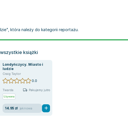
zie", która należy do kategorii reportażu.
wszystkie książki
Londyńczycy. Miasto i
ludzie
Craig Taylor
0.0
Twarda
Pakujemy jutro
Używana
14.95 zł
jak nowa