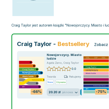
Craig Taylor jest autorem książki "Nowojorczycy. Miasto i lud
Craig Taylor -
Bestsellery
Zobacz 
Nowojorczycy. Miasto i
ludzie
Agata Zano
,
Craig Taylor
0.0
Twarda
Pakujemy jutro
Nowa
Używana
-66%
-75%
20.20 zł
jak nowa