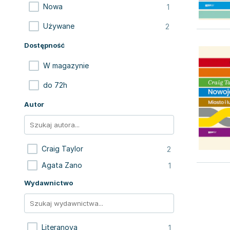
1
Nowa
2
Używane
Dostępność
W magazynie
do 72h
Autor
2
Craig Taylor
1
Agata Zano
Wydawnictwo
1
Literanova