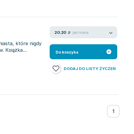
jak nowa
20.20
zł
asta, które nigdy
w. Książka
Do koszyka
DODAJ DO LISTY ŻYCZEŃ