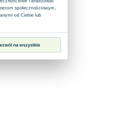
ołecznościowe i analizować
artnerom społecznościowym,
anymi od Ciebie lub
ezwól na wszystkie