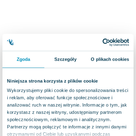
Joseph Murphy
Jan Sztaudynger
Aleksander Puszkin
Oscar Wilde
Małgorzata Ohme
Maddie Ziegler
Leszek Czarnecki
Zgoda
Szczegóły
O plikach cookies
Joanna Racewicz
Maria Seweryn
Janina Zającówna
Niniejsza strona korzysta z plików cookie
Eric Helms
Wykorzystujemy pliki cookie do spersonalizowania treści
Anna Prus (oprac.)
i reklam, aby oferować funkcje społecznościowe i
Nela Mała Reporterka
analizować ruch w naszej witrynie. Informacje o tym, jak
Agnieszka Maciąg
korzystasz z naszej witryny, udostępniamy partnerom
Barbara Wrzesińska
społecznościowym, reklamowym i analitycznym.
Terry Pratchett
Partnerzy mogą połączyć te informacje z innymi danymi
Virginia Woolf
otrzymanymi od Ciebie lub uzyskanymi podczas