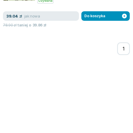
Używana
Zygmunt Freud
Agata Passent
jak nowa
39.04
zł
Do koszyka
Michel Moran
78.90
zł
taniej o
39.86
zł
Maciej Orłoś
Jo Nesbo
Katarzyna Miller
Antoine de Saint Exupery
Lew Tołstoj
Mark Twain
Marcin Meller
Paulina Młynarska
ks. Piotr Pawlukiewicz
Jarosław Sokołowski
Piotr Latocha
Michael Scott
Piotr Semka
Jarosław Iwaszkiewicz