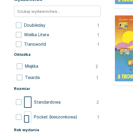
1
Doubleday
1
Wielka Litera
1
Transworld
Okładka
2
Miękka
1
Twarda
Rozmiar
2
Standardowa
1
Pocket (kieszonkowa)
Rok wydania