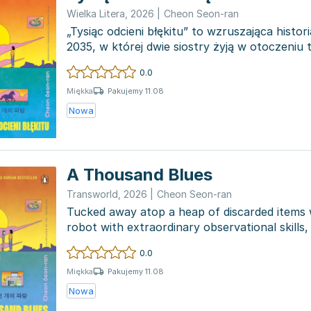
Wielka Litera
,
2026
|
Cheon Seon-ran
„Tysiąc odcieni błękitu” to wzruszająca histo
2035, w której dwie siostry żyją w otoczeniu
I...
0.0
Pakujemy 11.08
Miękka
Nowa
A Thousand Blues
Transworld
,
2026
|
Cheon Seon-ran
Tucked away atop a heap of discarded items wi
robot with extraordinary observational skills, 
0.0
Pakujemy 11.08
Miękka
Nowa