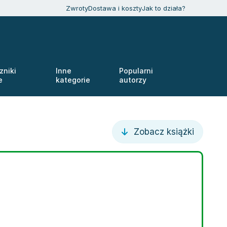
Zwroty
Dostawa i koszty
Jak to działa?
zniki
Inne
Popularni
e
kategorie
autorzy
Zobacz książki