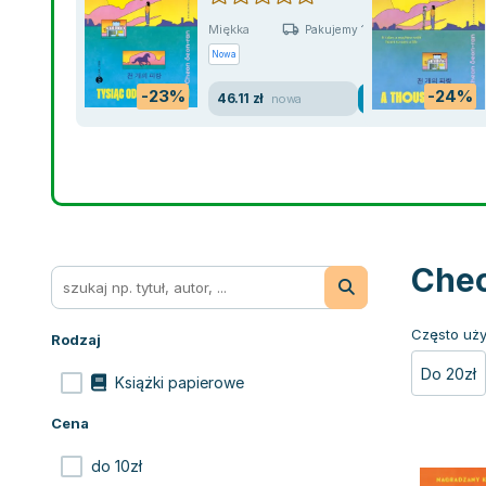
Miękka
Pakujemy 11.08
Nowa
-23%
-24%
46.11 zł
nowa
Cheo
Często uży
Rodzaj
Do 20zł
Książki papierowe
Cena
do 10zł