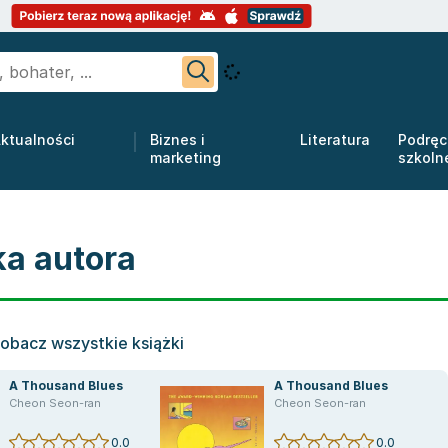
ktualności
Biznes i
Literatura
Podręc
marketing
szkoln
ka autora
obacz wszystkie książki
A Thousand Blues
A Thousand Blues
Cheon Seon-ran
Cheon Seon-ran
0.0
0.0