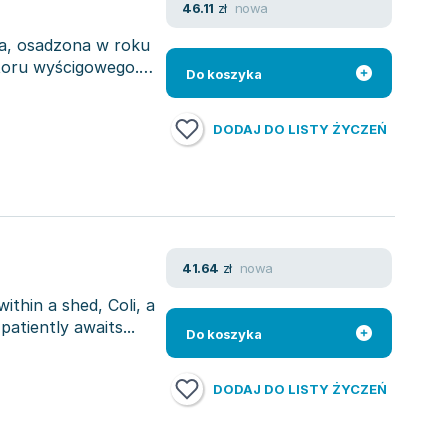
nowa
46.11
zł
ria, osadzona w roku
 toru wyścigowego.
Do koszyka
DODAJ DO LISTY ŻYCZEŃ
nowa
41.64
zł
thin a shed, Coli, a
patiently awaits...
Do koszyka
DODAJ DO LISTY ŻYCZEŃ