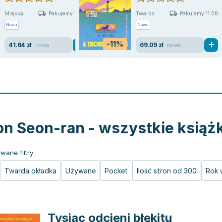
Miękka
Twarda
Pakujemy 11.08
Pakujemy 11.08
Nowa
Nowa
-11%
41.64 zł
69.09 zł
nowa
nowa
n Seon-ran - wszystkie książk
wane filtry
Twarda okładka
Używane
Pocket
Ilość stron od 300
Rok 
Tysiąc odcieni błękitu