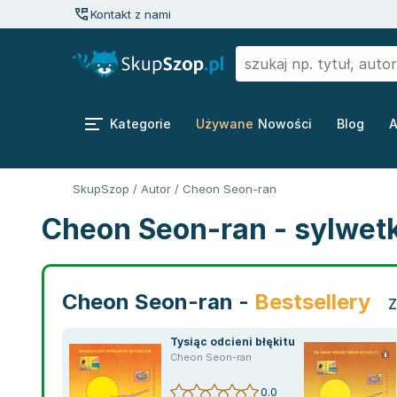
Kontakt z nami
Kategorie
Używane
Nowości
Blog
A
SkupSzop
/
Autor
/
Cheon Seon-ran
Cheon Seon-ran - sylwet
Cheon Seon-ran -
Bestsellery
Z
Tysiąc odcieni błękitu
Cheon Seon-ran
0.0