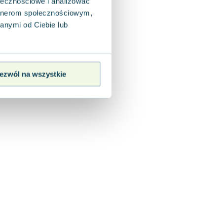
ołecznościowe i analizować
artnerom społecznościowym,
anymi od Ciebie lub
ezwól na wszystkie