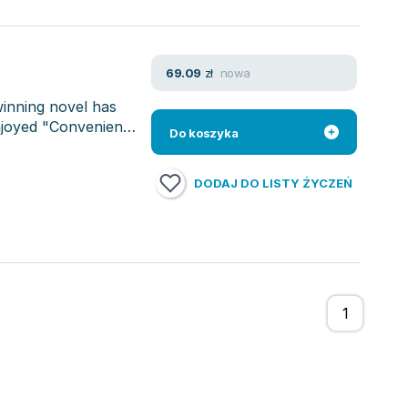
nowa
69.09
zł
inning novel has
enjoyed "Convenience
Do koszyka
DODAJ DO LISTY ŻYCZEŃ