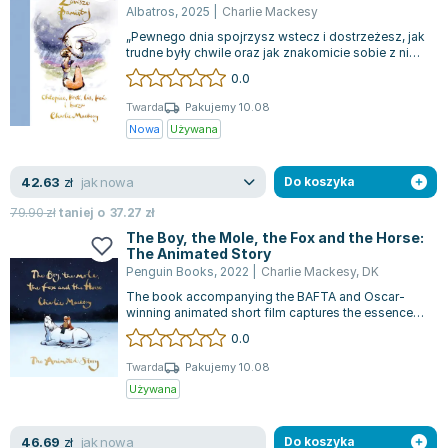
Książki: Psychologia, motywacja
Nauki historyczne - książki
Dan Brown
Albatros
,
2025
|
Charlie Mackesy
Książki o naukach politycznych dla studentów
Bolesław Prus
„Pewnego dnia spojrzysz wstecz i dostrzeżesz, jak
Książki do nauk przyrodniczych dla studentów
Clive Cussler
trudne były chwile oraz jak znakomicie sobie z nimi
poradziłeś.” Czwórka wyjątko...
0.0
Książki do nauk społecznych dla studentów
Wanda Chotomska
Książki do nauk ścisłych dla studentów
Józef Ignacy Kraszewski
Twarda
Pakujemy 10.08
Nowa
Używana
Prawo - książki dla studentów
Clive Staples Lewis
Technologia żywności - książki
Martyna Wojciechowska
jak nowa
42.63
Zarządzanie i marketing - książki
Melissa De la Cruz
zł
Do koszyka
Nauka języków obcych - książki
Blanka Lipińska
79.90
zł
taniej o
37.27
zł
Podręczniki dla nauczycieli - metodyka
Jaś Kapela
The Boy, the Mole, the Fox and the Horse:
The Animated Story
Repetytoria, testy i materiały pomocnicze
Agatha Christie
Penguin Books
,
2022
|
Charlie Mackesy
,
DK
Witold Gadowski
The book accompanying the BAFTA and Oscar-
Jan Pietrzak
winning animated short film captures the essence
of a journey in pursuit of a sense of b...
0.0
Marcin Kowalczyk
Piotr Zychowicz
Twarda
Pakujemy 10.08
Używana
Joanna Jabłczyńska
Piotr Kościelny
jak nowa
46.69
Jan Piński
zł
Do koszyka