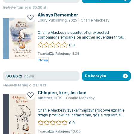
Zygmunt Freud
82.99
zł
taniej o
36.30
zł
Agata Passent
Always Remember
Ebury Publishing
,
2025
|
Charlie Mackesy
Michel Moran
Maciej Orłoś
Charlie Mackesy's quartet of unexpected
Jo Nesbo
companions embarks on another adventure through
the wilderness. While their ultimate goal...
0.0
Katarzyna Miller
Antoine de Saint Exupery
Twarda
Pakujemy 11.08
Nowa
Lew Tołstoj
Mark Twain
nowa
90.86
Marcin Meller
zł
Do koszyka
Paulina Młynarska
112.00
zł
taniej o
21.14
zł
ks. Piotr Pawlukiewicz
Chłopiec, kret, lis i koń
Albatros
,
2019
|
Charlie Mackesy
Jarosław Sokołowski
Piotr Latocha
Charlie Mackesy zyskał międzynarodowe uznanie
Michael Scott
dzięki profilowi na Instagramie, gdzie regularnie
udostępnia swoje ilustracje z udzi...
0.0
Piotr Semka
Jarosław Iwaszkiewicz
Twarda
Pakujemy 10.08