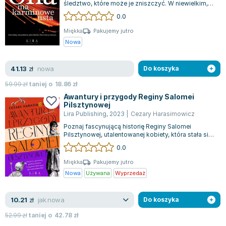
śledztwo, które może je zniszczyć. W niewielkim,
deszczowym miasteczku, gdzie wilgoć...
0.0
Miękka
Pakujemy jutro
Nowa
nowa
41.13
zł
Do koszyka
59.99
zł
taniej o
18.86
zł
Awantury i przygody Reginy Salomei
Pilsztynowej
Lira Publishing
,
2023
|
Cezary Harasimowicz
Poznaj fascynującą historię Reginy Salomei
Pilsztynowej, utalentowanej kobiety, która stała się
pierwszą polską lekarką mimo braku...
0.0
Miękka
Pakujemy jutro
Nowa
Używana
Wyprzedaż
jak nowa
10.21
zł
Do koszyka
52.99
zł
taniej o
42.78
zł