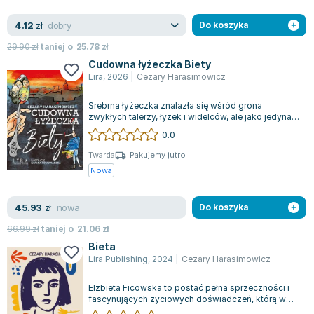
dobry
4.12
zł
Do koszyka
29.90
zł
taniej o
25.78
zł
Cudowna łyżeczka Biety
Lira
,
2026
|
Cezary Harasimowicz
Srebrna łyżeczka znalazła się wśród grona
zwykłych talerzy, łyżek i widelców, ale jako jedyna z
kompletu trafiła z rodziną Rochman...
0.0
Twarda
Pakujemy jutro
Nowa
nowa
45.93
zł
Do koszyka
66.99
zł
taniej o
21.06
zł
Bieta
Lira Publishing
,
2024
|
Cezary Harasimowicz
Elżbieta Ficowska to postać pełna sprzeczności i
fascynujących życiowych doświadczeń, którą w
swojej książce przybliża Cezary Hara...