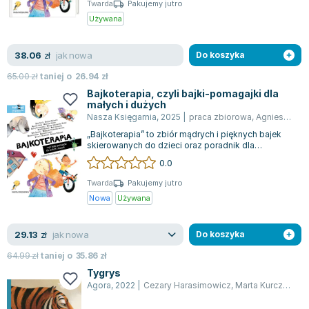
Twarda
Pakujemy jutro
Używana
jak nowa
38.06
zł
Do koszyka
65.00
zł
taniej o
26.94
zł
Bajkoterapia, czyli bajki-pomagajki dla
małych i dużych
Nasza Księgarnia
,
2025
|
praca zbiorowa
,
Agnieszka Tyszka
„Bajkoterapia” to zbiór mądrych i pięknych bajek
skierowanych do dzieci oraz poradnik dla
rodziców. Stanowi doskonały sposób na ws...
0.0
Twarda
Pakujemy jutro
Nowa
Używana
jak nowa
29.13
zł
Do koszyka
64.99
zł
taniej o
35.86
zł
Tygrys
Agora
,
2022
|
Cezary Harasimowicz
,
Marta Kurczewska