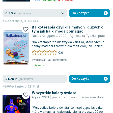
Książki: Psychologia, motywacja
Nauki historyczne - książki
Dan Brown
Książki o naukach politycznych dla studentów
Bolesław Prus
jak nowa
6.36
Książki do nauk przyrodniczych dla studentów
Clive Cussler
zł
Do koszyka
Książki do nauk społecznych dla studentów
Wanda Chotomska
54.99
zł
taniej o
48.63
zł
Książki do nauk ścisłych dla studentów
Józef Ignacy Kraszewski
Bajkoterapia czyli dla małych i dużych o
tym jak bajki mogą pomagać
Prawo - książki dla studentów
Clive Staples Lewis
Nasza Księgarnia
,
2009
|
Agnieszka Tyszka
,
praca zbiorowa
Technologia żywności - książki
Martyna Wojciechowska
"Bajkoterapia" to niezwykła książka, która oferuje
Zarządzanie i marketing - książki
Melissa De la Cruz
cenny materiał zarówno dla rodziców, jak i dzieci.
Stanowi ona nie tylko prakty...
0.0
Nauka języków obcych - książki
Blanka Lipińska
Podręczniki dla nauczycieli - metodyka
Jaś Kapela
Twarda
Pakujemy jutro
Używana
Repetytoria, testy i materiały pomocnicze
Agatha Christie
Witold Gadowski
jak nowa
21.76
Jan Pietrzak
zł
Do koszyka
Marcin Kowalczyk
49.90
zł
taniej o
28.14
zł
Piotr Zychowicz
Wszystkie kolory świata
Agora
,
2021
|
praca zbiorowa
,
opracowanie zbiorowe
,
Joanna Jabłczyńska
Piotr Kościelny
"Wszystkie kolory świata" to inspirująca książka,
Jan Piński
która wzmacnia i daje nadzieję na przyszłość pełną