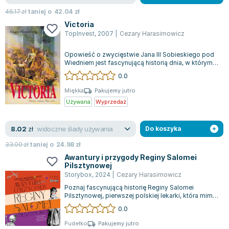
46.17
zł
taniej o
42.04
zł
Victoria
TopInvest
,
2007
|
Cezary Harasimowicz
Opowieść o zwycięstwie Jana III Sobieskiego pod
Wiedniem jest fascynującą historią dnia, w którym
europejskie siły zbrojne osiągnę...
0.0
Miękka
Pakujemy jutro
Używana
Wyprzedaż
widoczne ślady używania
8.02
zł
Do koszyka
33.00
zł
taniej o
24.98
zł
Awantury i przygody Reginy Salomei
Pilsztynowej
Storybox
,
2024
|
Cezary Harasimowicz
Poznaj fascynującą historię Reginy Salomei
Pilsztynowej, pierwszej polskiej lekarki, która mimo
braku formalnego wykształcenia zas...
0.0
Pudełko
Pakujemy jutro