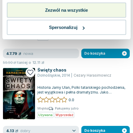
Zezwól na wszystkie
Elżbieta Ficowska, najmłodsza osoba uratowana z
warszawskiego getta dzięki heroicznej pracy Ireny
Sendlerowej, jest postacią, któr...
0.0
Spersonalizuj
Etui kartonowe
Pakujemy jutro
Nowa
nowa
47.79
zł
Do koszyka
59.90
zł
taniej o
12.11
zł
Święty chaos
Dolnośląskie
,
2014
|
Cezary Harasimowicz
Historia Jamy Ulan, Polki tatarskiego pochodzenia,
jest wyjątkowa i pełna dramatyzmu. Jako
doświadczona komandoska i agentka CIA,...
0.0
Miękka
Pakujemy jutro
Używana
Wyprzedaż
dobry
4.13
zł
Do koszyka