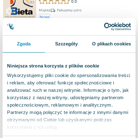
0.0
Miękka
Pakujemy jutro
Nowa
nowa
41.13
zł
Do koszyka
60.00
zł
taniej o
18.87
zł
Zgoda
Szczegóły
O plikach cookies
Chłopiec z lasu
Agora dla dzieci
,
2024
|
Cezary Harasimowicz
Niniejsza strona korzysta z plików cookie
Ala, zdecydowanie nie chce, by ją nazywać Alusią,
jest dziewczynką nietuzinkową, mimo że na pozór
Wykorzystujemy pliki cookie do spersonalizowania treści
podobną do wielu innych. Doskona...
0.0
i reklam, aby oferować funkcje społecznościowe i
analizować ruch w naszej witrynie. Informacje o tym, jak
Miękka
Pakujemy jutro
korzystasz z naszej witryny, udostępniamy partnerom
Nowa
Używana
społecznościowym, reklamowym i analitycznym.
Partnerzy mogą połączyć te informacje z innymi danymi
jak nowa
17.36
zł
Do koszyka
otrzymanymi od Ciebie lub uzyskanymi podczas
49.99
zł
taniej o
32.63
zł
korzystania z ich usług.
Bieta
Storybox
,
2024
|
Cezary Harasimowicz