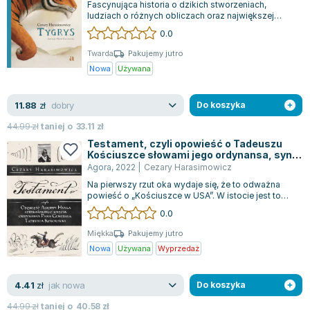
Fascynująca historia o dzikich stworzeniach,
ludziach o różnych obliczach oraz największej
wartości - wolności.Tigre to główny boh...
0.0
Twarda
Pakujemy jutro
Nowa
Używana
dobry
11.88
zł
Do koszyka
44.99
zł
taniej o
33.11
zł
Testament, czyli opowieść o Tadeuszu
Kościuszce słowami jego ordynansa, syna
afrykańskiego księcia Agrippy Hulla
Agora
,
2022
|
Cezary Harasimowicz
Na pierwszy rzut oka wydaje się, że to odważna
powieść o „Kościuszce w USA”. W istocie jest to
przełomowa opowieść o walce o wolno...
0.0
Miękka
Pakujemy jutro
Nowa
Używana
Wyprzedaż
jak nowa
4.41
zł
Do koszyka
44.99
zł
taniej o
40.58
zł