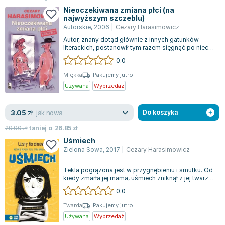
Nieoczekiwana zmiana płci (na
najwyższym szczeblu)
Autorskie
,
2006
|
Cezary Harasimowicz
Autor, znany dotąd głównie z innych gatunków
literackich, postanowił tym razem sięgnąć po nieco
bardziej komediową formę. Jego naj...
0.0
Miękka
Pakujemy jutro
Używana
Wyprzedaż
jak nowa
3.05
zł
Do koszyka
29.90
zł
taniej o
26.85
zł
Uśmiech
Zielona Sowa
,
2017
|
Cezary Harasimowicz
Tekla pogrążona jest w przygnębieniu i smutku. Od
kiedy zmarła jej mama, uśmiech zniknął z jej twarzy.
Dziewczynka stara się porad...
0.0
Twarda
Pakujemy jutro
Używana
Wyprzedaż