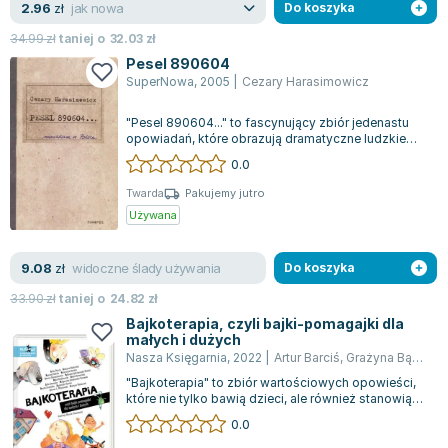
jak nowa
2.96
Lorraine Warren
zł
Do koszyka
Ajahn Brahm
34.99
zł
taniej o
32.03
zł
Lucinda Riley
Pesel 890604
SuperNowa
,
2005
|
Cezary Harasimowicz
Jacek Walkiewicz
"Pesel 890604..." to fascynujący zbiór jedenastu
opowiadań, które obrazują dramatyczne ludzkie
historie osadzone w polskiej rzeczy...
0.0
Twarda
Pakujemy jutro
Używana
widoczne ślady używania
9.08
zł
Do koszyka
33.90
zł
taniej o
24.82
zł
Bajkoterapia, czyli bajki-pomagajki dla
małych i dużych
Nasza Księgarnia
,
2022
|
Artur Barciś
,
Grażyna Bąkiewicz
"Bajkoterapia" to zbiór wartościowych opowieści,
które nie tylko bawią dzieci, ale również stanowią
cenną lekturę dla rodziców, um...
0.0