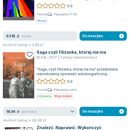
akceptacji i różnorodności. Z...
0.0
Zygmunt Freud
Agata Passent
Twarda
Pakujemy 11.08
Nowa
Michel Moran
Maciej Orłoś
nowa
57.15
Jo Nesbo
zł
Do koszyka
Katarzyna Miller
60.80
zł
taniej o
3.65
zł
Antoine de Saint Exupery
Saga czyli filiżanka, której nie ma
W.A.B.
,
2017
|
Cezary Harasimowicz
Lew Tołstoj
Mark Twain
"Saga, czyli filiżanka, której nie ma" przedstawia
Marcin Meller
niecodzienną opowieść autobiograficzną
autorstwa Cezarego Harasimowicza, ukazuj...
0.0
Paulina Młynarska
ks. Piotr Pawlukiewicz
Twarda
Pakujemy jutro
Używana
Wyprzedaż
Jarosław Sokołowski
Piotr Latocha
jak nowa
16.91
Michael Scott
zł
Do koszyka
Piotr Semka
44.99
zł
taniej o
28.08
zł
Jarosław Iwaszkiewicz
Znaleźć. Naprawić. Wykończyć