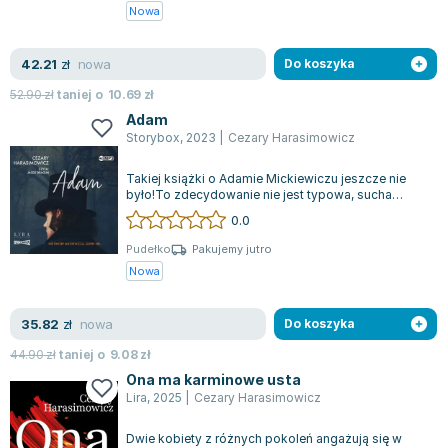
Nowa
nowa
42.21
zł
Do koszyka
52.90
zł
taniej o
10.69
zł
Adam
Storybox
,
2023
|
Cezary Harasimowicz
Takiej książki o Adamie Mickiewiczu jeszcze nie
było!To zdecydowanie nie jest typowa, sucha
biografia tego wielkiego poety. W tej...
0.0
Pudełko
Pakujemy jutro
Nowa
nowa
35.82
zł
Do koszyka
44.90
zł
taniej o
9.08
zł
Ona ma karminowe usta
Lira
,
2025
|
Cezary Harasimowicz
Dwie kobiety z różnych pokoleń angażują się w