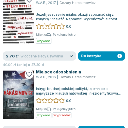
W.A.B.
,
2017
|
Cezary Harasimowicz
Joseph Murphy
Jan Sztaudynger
Jeżeli jeszcze nie miałeś okazji zapoznać się z
Aleksander Puszkin
książką "Znaleźć. Naprawić. Wykończyć" autorstwa
Cezarego Harsimowicza, to idealny...
0.0
Oscar Wilde
Małgorzata Ohme
Miękka
Pakujemy jutro
Używana
Maddie Ziegler
Leszek Czarnecki
widoczne ślady używania
2.70
Joanna Racewicz
zł
Do koszyka
Maria Seweryn
40.00
zł
taniej o
37.30
zł
Janina Zającówna
Miejsce odosobnienia
W.A.B.
,
2016
|
Cezary Harasimowicz
Eric Helms
Anna Prus (oprac.)
Intrygi brudnej polskiej polityki, tajemnice o
Nela Mała Reporterka
najwyższej klauzuli natowskiej i niezidentyfikowane
samoloty pojawiające się na mał...
0.0
Agnieszka Maciąg
Barbara Wrzesińska
Miękka
Pakujemy jutro
Używana
Wyprzedaż
Terry Pratchett
Virginia Woolf