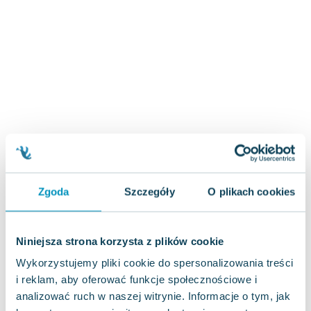
Zygmunt Freud
Agata Passent
Michel Moran
Maciej Orłoś
Jo Nesbo
Katarzyna Miller
Antoine de Saint Exupery
Lew Tołstoj
Mark Twain
Marcin Meller
Zgoda
Szczegóły
O plikach cookies
Paulina Młynarska
ks. Piotr Pawlukiewicz
Jarosław Sokołowski
Niniejsza strona korzysta z plików cookie
Piotr Latocha
Wykorzystujemy pliki cookie do spersonalizowania treści
Michael Scott
i reklam, aby oferować funkcje społecznościowe i
Piotr Semka
analizować ruch w naszej witrynie. Informacje o tym, jak
Jarosław Iwaszkiewicz