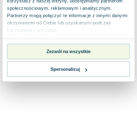
korzystasz z naszej witryny, udostępniamy partnerom
Joseph Murphy
społecznościowym, reklamowym i analitycznym.
Jan Sztaudynger
Partnerzy mogą połączyć te informacje z innymi danymi
Aleksander Puszkin
otrzymanymi od Ciebie lub uzyskanymi podczas
Oscar Wilde
korzystania z ich usług.
Małgorzata Ohme
Maddie Ziegler
Zezwól na wszystkie
Leszek Czarnecki
Joanna Racewicz
Maria Seweryn
Spersonalizuj
Janina Zającówna
Eric Helms
Anna Prus (oprac.)
Nela Mała Reporterka
Agnieszka Maciąg
Barbara Wrzesińska
Terry Pratchett
Virginia Woolf