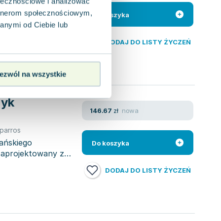
ołecznościowe i analizować
parros
,
opracowanie zbiorowe
,
praca zbiorowa
artnerom społecznościowym,
erowany do dzieci w
Do koszyka
ełen energii i
anymi od Ciebie lub
DODAJ DO LISTY ŻYCZEŃ
ezwól na wszystkie
zyk
nowa
146.67
zł
parros
ańskiego
Do koszyka
 Zaprojektowany z
DODAJ DO LISTY ŻYCZEŃ