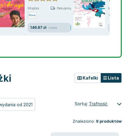
Miękka
Inna
Pakujemy jutro
Nowa
Nowa
146.67 zł
80.16 zł
nowa
nowa
żki
Kafelki
Lista
Sortuj:
Trafność
wydania od 2021
Znaleziono:
9
produktów