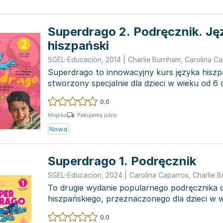
Superdrago 2. Podręcznik. Ję
hiszpański
SGEL-Educacion
,
2014
|
Charlie Burnham
,
Carolina Ca
Superdrago to innowacyjny kurs języka hiszp
stworzony specjalnie dla dzieci w wieku od 6 d
Charakteryzuje się wy...
0.0
Pakujemy jutro
Miękka
Nowa
Superdrago 1. Podręcznik
SGEL-Educacion
,
2024
|
Carolina Caparros
,
Charlie 
To drugie wydanie popularnego podręcznika 
hiszpańskiego, przeznaczonego dla dzieci w w
wyróżnia się dy...
0.0