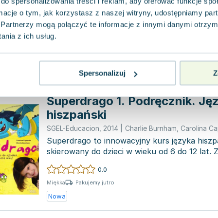
do spersonalizowania treści i reklam, aby oferować funkcje sp
SGEL-Educacion
,
2015
|
Charlie Burnham
,
Carolina Ca
ormacje o tym, jak korzystasz z naszej witryny, udostępniamy p
Superdrago to kurs języka hiszpańskiego ski
wieku od 6 do 12 lat. Program nauczania jest p
Partnerzy mogą połączyć te informacje z innymi danymi otrzym
atrakc...
nia z ich usług.
0.0
Pakujemy jutro
Miękka
Nowa
Spersonalizuj
Z
Superdrago 1. Podręcznik. Ję
hiszpański
SGEL-Educacion
,
2014
|
Charlie Burnham
,
Carolina Ca
Superdrago to innowacyjny kurs języka hiszp
skierowany do dzieci w wieku od 6 do 12 lat.
myślą o młodych...
0.0
Pakujemy jutro
Miękka
Nowa