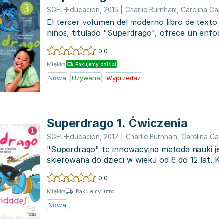
SGEL-Educacion
,
2015
|
Charlie Burnham
,
Carolina Ca
El tercer volumen del moderno libro de texto
niños, titulado "Superdrago", ofrece un enf
la ens...
0.0
Miękka
Pakujemy dzisiaj
Nowa
Używana
Wyprzedaż
Superdrago 1. Ćwiczenia
SGEL-Educacion
,
2017
|
Charlie Burnham
,
Carolina Ca
"Superdrago" to innowacyjna metoda nauki j
skierowana do dzieci w wieku od 6 do 12 lat. 
n...
0.0
Pakujemy jutro
Miękka
Nowa