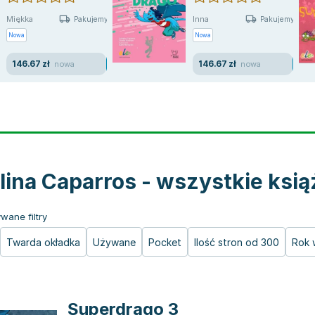
Miękka
Inna
Pakujemy jutro
Pakujemy jutro
Nowa
Nowa
146.67 zł
146.67 zł
nowa
nowa
lina Caparros - wszystkie ksią
wane filtry
Twarda okładka
Używane
Pocket
Ilość stron od 300
Rok 
Superdrago 3