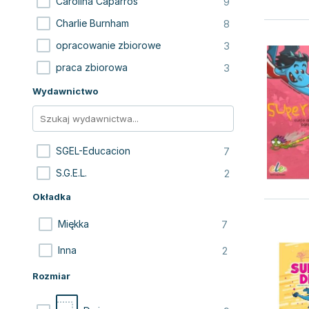
9
Carolina Caparros
8
Charlie Burnham
3
opracowanie zbiorowe
3
praca zbiorowa
Wydawnictwo
7
SGEL-Educacion
2
S.G.E.L.
Okładka
7
Miękka
2
Inna
Rozmiar