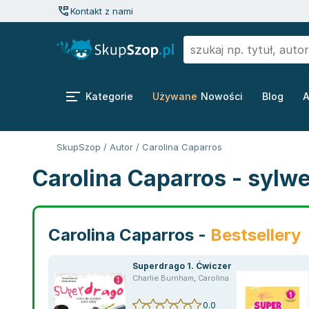
Kontakt z nami
Kategorie
Używane
Nowości
Blog
A
SkupSzop
/
Autor
/
Carolina Caparros
Carolina Caparros - sylw
Carolina Caparros -
Bestsellery
Superdrago 1. Ćwiczenia
Charlie Burnham
,
Carolina Caparros
0.0