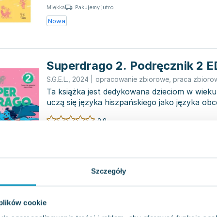
Pakujemy jutro
Miękka
Nowa
Superdrago 2. Podręcznik 2 
S.G.E.L.
,
2024
|
opracowanie zbiorowe
,
praca zbioro
Ta książka jest dedykowana dzieciom w wieku 
uczą się języka hiszpańskiego jako języka obce
0.0
Pakujemy jutro
Inna
Nowa
Szczegóły
Superdrago 3. Ćwiczenia. Jęz
hiszpański
 plików cookie