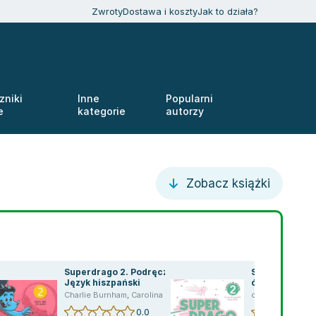
Zwroty
Dostawa i koszty
Jak to działa?
zniki
Inne
Popularni
e
kategorie
autorzy
Zobacz książki
Superdrago 2. Podręcznik.
Superdrago 2.
Język hiszpański
ćwiczeń 2 ED
,
Carolina Caparros
Charlie Burnham
,
Carolina Caparros
opracowanie zb
0.0