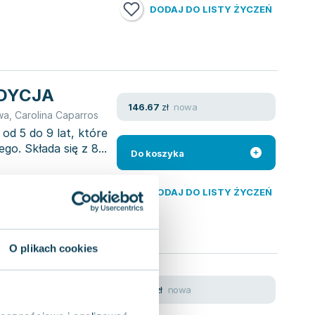
DODAJ DO LISTY ŻYCZEŃ
EDYCJA
nowa
146.67
zł
wa
,
Carolina Caparros
od 5 do 9 lat, które
go. Składa się z 8...
Do koszyka
DODAJ DO LISTY ŻYCZEŃ
O plikach cookies
yk
nowa
81.45
zł