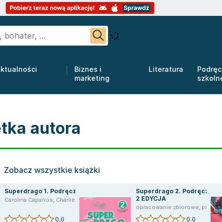
ktualności
Biznes i
Literatura
Podręc
marketing
szkoln
etka autora
Zobacz wszystkie książki
Superdrago 1. Podręcznik
Superdrago 2. Podręcznik
2 EDYCJA
Carolina Caparros
,
Charlie Burnham
opracowanie zbiorowe
,
praca zbiorowa
0.0
0.0