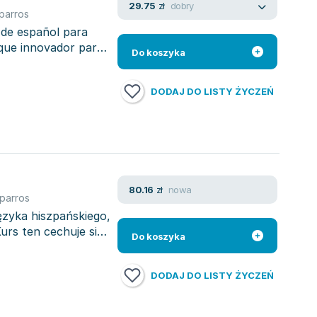
dobry
29.75
zł
parros
 de español para
oque innovador para
Do koszyka
DODAJ DO LISTY ŻYCZEŃ
nowa
80.16
zł
parros
ęzyka hiszpańskiego,
Kurs ten cechuje się
Do koszyka
DODAJ DO LISTY ŻYCZEŃ