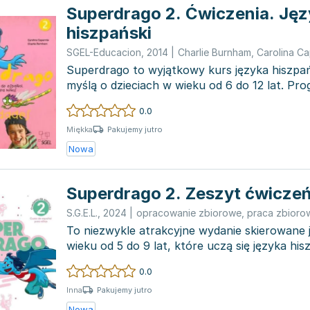
Superdrago 2. Ćwiczenia. Jęz
hiszpański
SGEL-Educacion
,
2014
|
Charlie Burnham
,
Carolina Ca
Superdrago to wyjątkowy kurs języka hiszpa
myślą o dzieciach w wieku od 6 do 12 lat. Pr
charakteryzuje...
0.0
Pakujemy jutro
Miękka
Nowa
Superdrago 2. Zeszyt ćwicze
S.G.E.L.
,
2024
|
opracowanie zbiorowe
,
praca zbioro
To niezwykle atrakcyjne wydanie skierowane j
wieku od 5 do 9 lat, które uczą się języka his
obcego....
0.0
Pakujemy jutro
Inna
Nowa