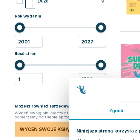
9
Duża
Rok wydania
Ilość stron
Możesz również sprzedawać ksiązki!
Zgoda
Wyceń swoją biblioteczkę teraz. Odkupimy i
odbierzemy od Ciebie sprzedane książki.
WYCEŃ SWOJE KSIĄŻKI
Niniejsza strona korzysta z