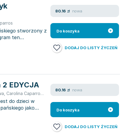
yk
nowa
80.16
zł
parros
ńskiego stworzony z
Do koszyka
ogram ten
DODAJ DO LISTY ŻYCZEŃ
ń 2 EDYCJA
nowa
80.16
zł
wa
,
Carolina Caparros
,
Charlie Burnham
est do dzieci w
zpańskiego jako
Do koszyka
DODAJ DO LISTY ŻYCZEŃ