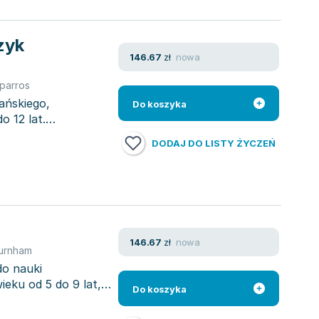
zyk
nowa
146.67
zł
parros
ańskiego,
Do koszyka
o 12 lat.
DODAJ DO LISTY ŻYCZEŃ
nowa
146.67
zł
Burnham
do nauki
ieku od 5 do 9 lat,
Do koszyka