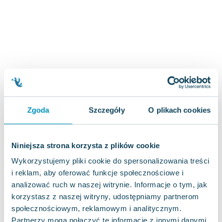
Zygmunt Freud
Agata Passent
Michel Moran
Maciej Orłoś
Jo Nesbo
Katarzyna Miller
Antoine de Saint Exupery
Lew Tołstoj
Zgoda
Szczegóły
O plikach cookies
Mark Twain
Marcin Meller
Paulina Młynarska
Niniejsza strona korzysta z plików cookie
ks. Piotr Pawlukiewicz
Wykorzystujemy pliki cookie do spersonalizowania treści
Jarosław Sokołowski
i reklam, aby oferować funkcje społecznościowe i
Piotr Latocha
analizować ruch w naszej witrynie. Informacje o tym, jak
Michael Scott
korzystasz z naszej witryny, udostępniamy partnerom
Piotr Semka
społecznościowym, reklamowym i analitycznym.
Jarosław Iwaszkiewicz
Partnerzy mogą połączyć te informacje z innymi danymi