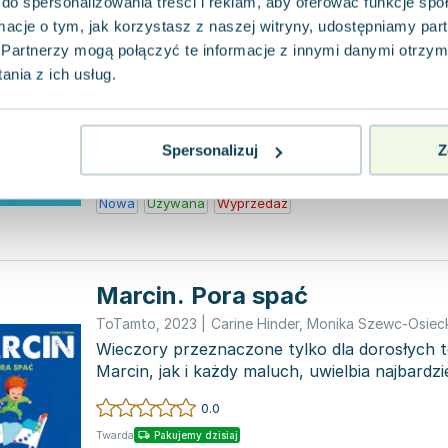
do spersonalizowania treści i reklam, aby oferować funkcje sp
ormacje o tym, jak korzystasz z naszej witryny, udostępniamy p
Marcin. Nie lubię tego!
Partnerzy mogą połączyć te informacje z innymi danymi otrzym
ToTamto
,
2023
|
Carine Hinder
,
Monika Szewc-Osiec
nia z ich usług.
Fuuu! Co za zapach! Z pewnością Tata znów
warzywa. Marcin chyba wolałby już tartę z p
Dziwne, bo u Bun...
0.0
Spersonalizuj
Z
Twarda
Pakujemy dzisiaj
Nowa
Używana
Wyprzedaż
Marcin. Pora spać
ToTamto
,
2023
|
Carine Hinder
,
Monika Szewc-Osiec
Wieczory przeznaczone tylko dla dorosłych 
Marcin, jak i każdy maluch, uwielbia najbardz
prze...
0.0
Twarda
Pakujemy dzisiaj