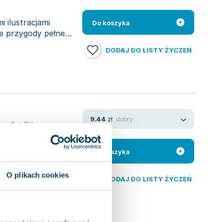
 ilustracjami
Do koszyka
łe przygody pełne
DODAJ DO LISTY ŻYCZEŃ
dobry
9.44
zł
ka
,
Cat Till
je się światem, który
amiłowanie do cuk...
Do koszyka
O plikach cookies
DODAJ DO LISTY ŻYCZEŃ