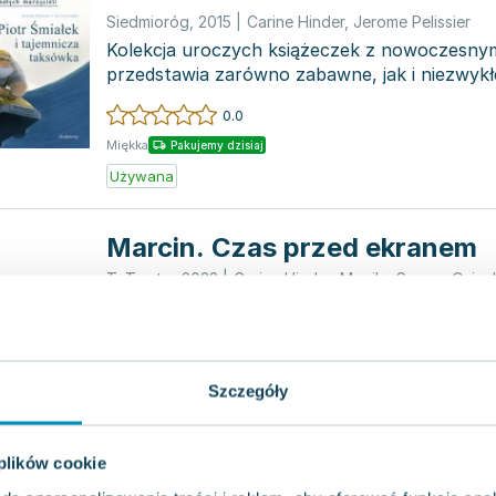
Siedmioróg
,
2015
|
Carine Hinder
,
Jerome Pelissier
Kolekcja uroczych książeczek z nowoczesnymi
przedstawia zarówno zabawne, jak i niezwyk
humoru, a cza...
0.0
Miękka
Pakujemy dzisiaj
Używana
Marcin. Czas przed ekranem
ToTamto
,
2023
|
Carine Hinder
,
Monika Szewc-Osiec
Marcin, jak wiele dzieci w jego wieku, fascynu
go otacza. Marcin ma cztery i pół roku i ma z
0.0
Szczegóły
Twarda
Pakujemy dzisiaj
Nowa
Używana
Wyprzedaż
 plików cookie