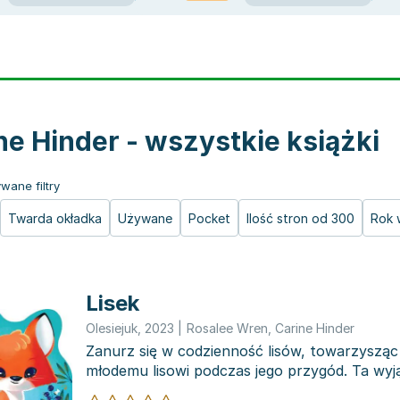
ne Hinder - wszystkie książki
wane filtry
Twarda okładka
Używane
Pocket
Ilość stron od 300
Rok 
Lisek
Olesiejuk
,
2023
|
Rosalee Wren
,
Carine Hinder
Zanurz się w codzienność lisów, towarzysz
młodemu lisowi podczas jego przygód. Ta wyj
zilustrowana k...