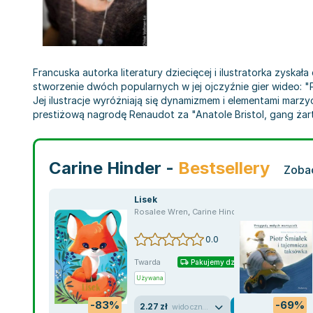
Francuska autorka literatury dziecięcej i ilustratorka zyska
stworzenie dwóch popularnych w jej ojczyźnie gier wideo: "
Jej ilustracje wyróżniają się dynamizmem i elementami marzyc
prestiżową nagrodę Renaudot za "Anatole Bristol, gang żart
Carine Hinder -
Bestsellery
Zobac
Lisek
Rosalee Wren
,
Carine Hinder
0.0
Twarda
Pakujemy dzisiaj
Używana
-83%
-69%
2.27 zł
widoczne ślady używania