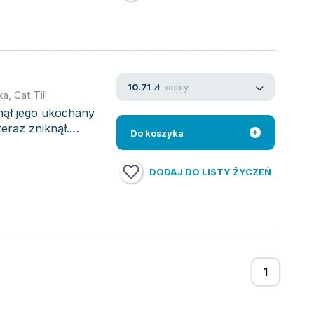
dobry
10.71
zł
ka
,
Cat Till
nął jego ukochany
eraz zniknął.
Do koszyka
DODAJ DO LISTY ŻYCZEŃ