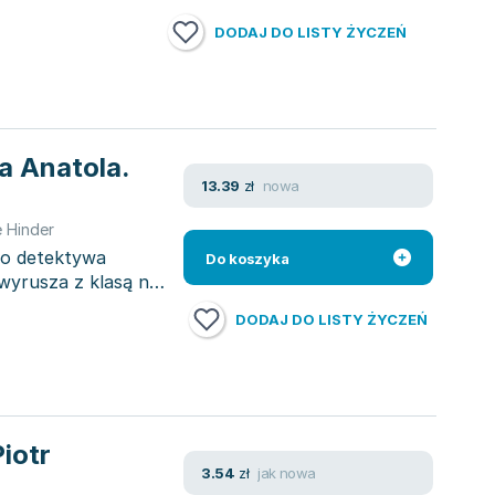
DODAJ DO LISTY ŻYCZEŃ
a Anatola.
nowa
13.39
zł
e Hinder
go detektywa
Do koszyka
i wyrusza z klasą na
DODAJ DO LISTY ŻYCZEŃ
iotr
jak nowa
3.54
zł