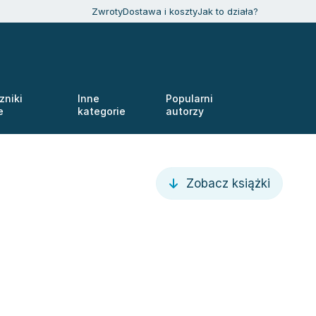
Zwroty
Dostawa i koszty
Jak to działa?
zniki
Inne
Popularni
e
kategorie
autorzy
Zobacz książki