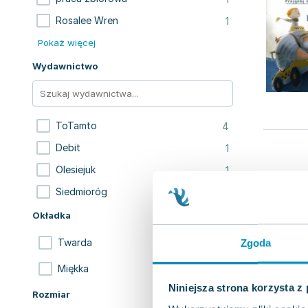
1
Rosalee Wren
Pokaż więcej
Wydawnictwo
4
ToTamto
1
Debit
1
Olesiejuk
1
Siedmioróg
Okładka
5
Twarda
Zgoda
2
Miękka
Niniejsza strona korzysta z
Rozmiar