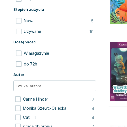
Stopień zużycia
5
Nowa
10
Używane
Dostępność
W magazynie
do 72h
Autor
7
Carine Hinder
4
Monika Szewc-Osiecka
4
Cat Till
1
praca zbiorowa