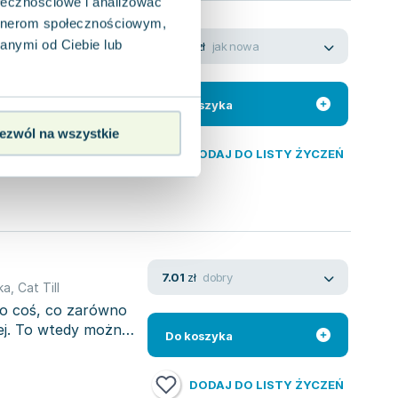
ołecznościowe i analizować
artnerom społecznościowym,
anymi od Ciebie lub
jak nowa
10.86
zł
ka
,
Cat Till
 przygotowuje
ajęczym futrem.
Do koszyka
ezwól na wszystkie
DODAJ DO LISTY ŻYCZEŃ
dobry
7.01
zł
ka
,
Cat Till
to coś, co zarówno
iej. To wtedy można
Do koszyka
DODAJ DO LISTY ŻYCZEŃ