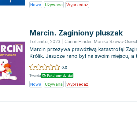
Nowa
Używana
Wyprzedaż
Marcin. Zaginiony pluszak
ToTamto
,
2023
|
Carine Hinder
,
Monika Szewc-Osiec
Marcin przeżywa prawdziwą katastrofę! Zagi
Królik. Jeszcze rano był na swoim miejscu, a t
Marcin, ni...
0.0
Twarda
Pakujemy dzisiaj
Nowa
Używana
Wyprzedaż