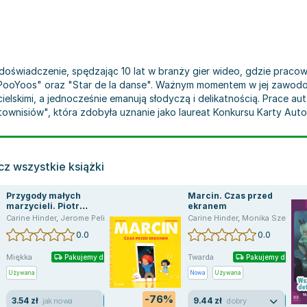
ła doświadczenie, spędzając 10 lat w branży gier wideo, gdzie pracow
PooYoos" oraz "Star de la danse". Ważnym momentem w jej zawodowym
ielskimi, a jednocześnie emanują słodyczą i delikatnością. Prace au
ownisiów", która zdobyła uznanie jako laureat Konkursu Karty Auto
z wszystkie książki
Przygody małych
Marcin. Czas przed
marzycieli. Piotr
ekranem
Śmiałek...
Carine Hinder
,
Jerome Pelissier
Carine Hinder
,
Monika Szewc-Osiecka
0.0
0.0
Miękka
Twarda
Pakujemy dzisiaj
Pakujemy dzisiaj
Używana
Nowa
Używana
-76%
3.54 zł
9.44 zł
jak nowa
dobry