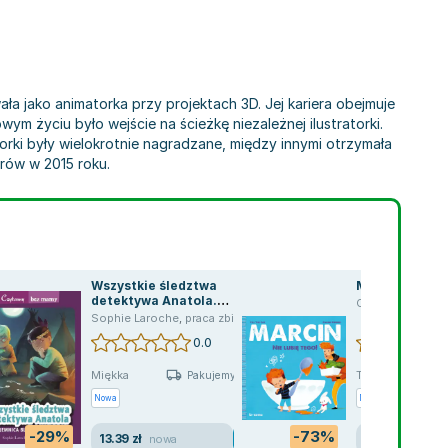
ała jako animatorka przy projektach 3D. Jej kariera obejmuje
 życiu było wejście na ścieżkę niezależnej ilustratorki.
torki były wielokrotnie nagradzane, między innymi otrzymała
rów w 2015 roku.
Wszystkie śledztwa
Marcin. Nie lu
detektywa Anatola.
Carine Hinder
,
Mon
Tajemnica bladych twarzy
,
Cat Till
Sophie Laroche
,
praca zbiorowa
,
Carine Hinder
0.0
Miękka
Twarda
Pakujemy jutro
P
Nowa
Nowa
Używana
-29%
-73%
13.39 zł
10.86 zł
nowa
jak n