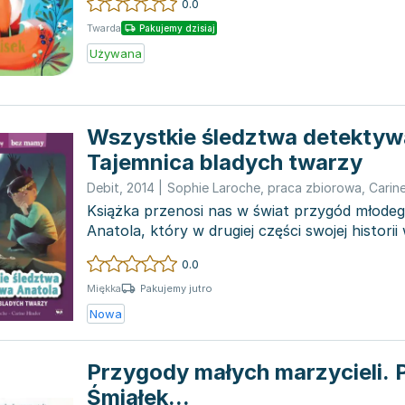
0.0
Twarda
Pakujemy dzisiaj
Używana
Wszystkie śledztwa detektyw
Tajemnica bladych twarzy
Debit
,
2014
|
Sophie Laroche
,
praca zbiorowa
,
Carin
Książka przenosi nas w świat przygód młode
Anatola, który w drugiej części swojej histori
zieloną...
0.0
Pakujemy jutro
Miękka
Nowa
Przygody małych marzycieli. P
Śmiałek...