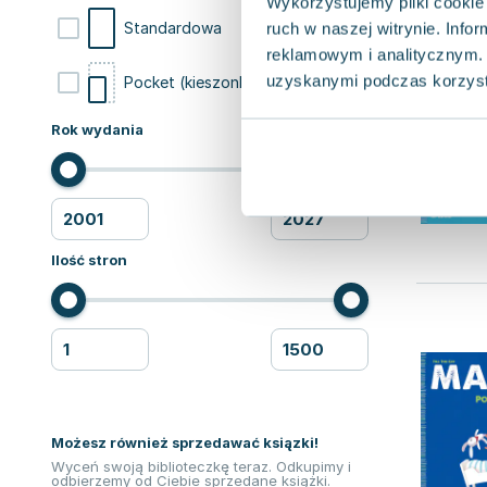
Wykorzystujemy pliki cookie 
6
Standardowa
ruch w naszej witrynie. Inf
reklamowym i analitycznym. 
uzyskanymi podczas korzysta
1
Pocket (kieszonkowa)
Rok wydania
Ilość stron
Możesz również sprzedawać ksiązki!
Wyceń swoją biblioteczkę teraz. Odkupimy i
odbierzemy od Ciebie sprzedane książki.