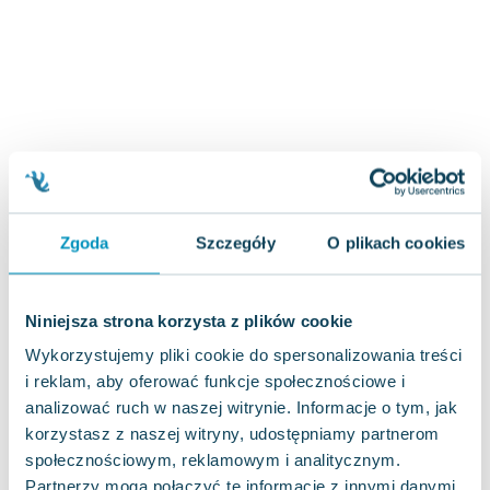
Zygmunt Freud
Agata Passent
Michel Moran
Maciej Orłoś
Jo Nesbo
Katarzyna Miller
Antoine de Saint Exupery
Lew Tołstoj
Zgoda
Szczegóły
O plikach cookies
Mark Twain
Marcin Meller
Paulina Młynarska
Niniejsza strona korzysta z plików cookie
ks. Piotr Pawlukiewicz
Wykorzystujemy pliki cookie do spersonalizowania treści
Jarosław Sokołowski
i reklam, aby oferować funkcje społecznościowe i
Piotr Latocha
analizować ruch w naszej witrynie. Informacje o tym, jak
Michael Scott
korzystasz z naszej witryny, udostępniamy partnerom
Piotr Semka
społecznościowym, reklamowym i analitycznym.
Jarosław Iwaszkiewicz
Partnerzy mogą połączyć te informacje z innymi danymi