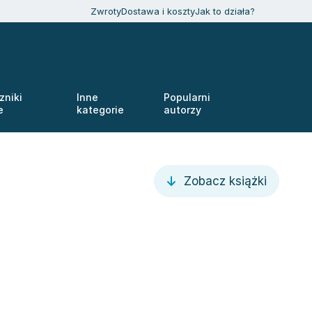
Zwroty
Dostawa i koszty
Jak to działa?
zniki
Inne
Popularni
e
kategorie
autorzy
Zobacz książki