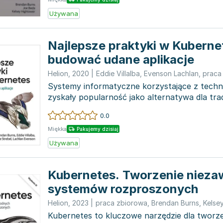
Używana
Najlepsze praktyki w Kuberne
budować udane aplikacje
Helion
,
2020
|
Eddie Villalba
,
Evenson Lachlan
,
praca
Systemy informatyczne korzystające z tech
zyskały popularność jako alternatywa dla tr
rozwiązań infras...
0.0
Miękka
Pakujemy dzisiaj
Używana
Kubernetes. Tworzenie niez
systemów rozproszonych
Helion
,
2023
|
praca zbiorowa
,
Brendan Burns
,
Kelse
Kubernetes to kluczowe narzędzie dla tworze