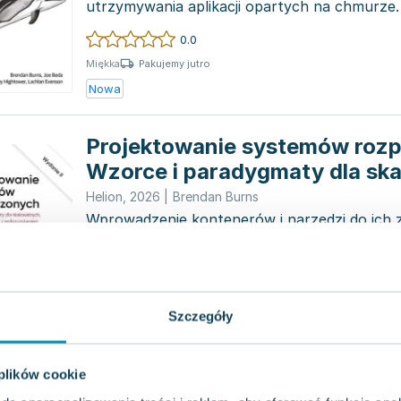
utrzymywania aplikacji opartych na chmurze.
elastycz...
0.0
Pakujemy jutro
Miękka
Nowa
Projektowanie systemów roz
Wzorce i paradygmaty dla sk
niezawodnych usług z wykorz
Helion
,
2026
|
Brendan Burns
Kubernetesa
Wprowadzenie kontenerów i narzędzi do ich 
zrewolucjonizowało sposób, w jaki tworzone i
systemy rozproszon...
0.0
Pakujemy jutro
Miękka
Szczegóły
Nowa
 plików cookie