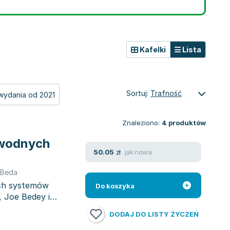
Kafelki
Lista
Sortuj:
Trafność
wydania od 2021
Znaleziono:
4
produktów
awodnych
jak nowa
50.05
zł
 Beda
ych systemów
Do koszyka
 Joe Bedey i
DODAJ DO LISTY ŻYCZEŃ