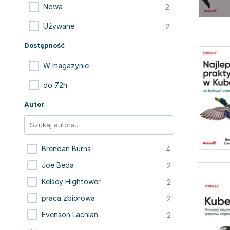
2
Nowa
2
Używane
Dostępność
W magazynie
do 72h
Autor
4
Brendan Burns
2
Joe Beda
2
Kelsey Hightower
2
praca zbiorowa
2
Evenson Lachlan