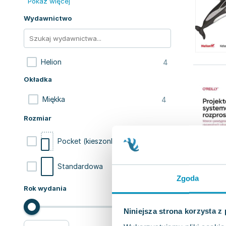
Pokaż więcej
Wydawnictwo
4
Helion
Okładka
4
Miękka
Rozmiar
2
Pocket (kieszonkowa)
2
Standardowa
Zgoda
Rok wydania
Niniejsza strona korzysta z