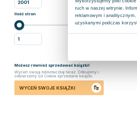
Wykorzystujemy pliki cookie 
ruch w naszej witrynie. Inf
Ilość stron
reklamowym i analitycznym. 
uzyskanymi podczas korzysta
Możesz również sprzedawać ksiązki!
Wyceń swoją biblioteczkę teraz. Odkupimy i
odbierzemy od Ciebie sprzedane książki.
WYCEŃ SWOJE KSIĄŻKI