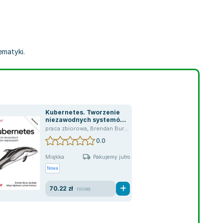
ematyki.
Kubernetes. Tworzenie
niezawodnych systemów
rozproszonych
,
praca zbiorowa
,
praca zbiorowa
Brendan Burns
,
,
Brendan Burns
Dave Strebel
,
Kelsey Hightower
,
Evenson Lach
0.0
Miękka
Pakujemy jutro
Nowa
70.22 zł
nowa