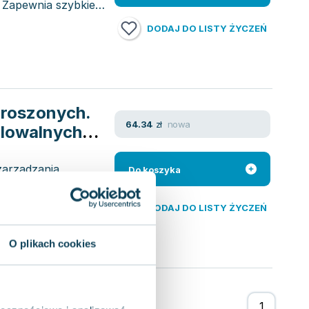
 Zapewnia szybkie,
DODAJ DO LISTY ŻYCZEŃ
proszonych.
nowa
64.34
zł
alowalnych,
ystaniem
zarządzania
Do koszyka
 rozwijane są
DODAJ DO LISTY ŻYCZEŃ
O plikach cookies