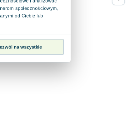
ołecznościowe i analizować
artnerom społecznościowym,
anymi od Ciebie lub
ezwól na wszystkie