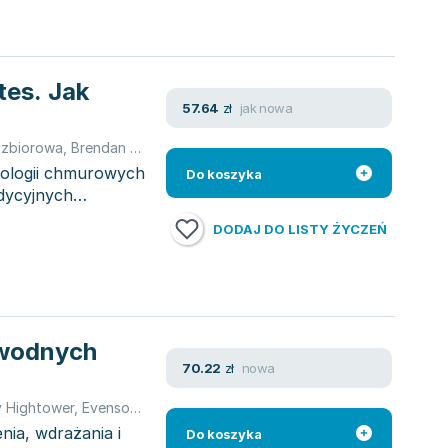
tes. Jak
jak nowa
57.64
zł
 zbiorowa
,
Brendan Burns
,
Dave Strebel
nologii chmurowych
Do koszyka
adycyjnych
DODAJ DO LISTY ŻYCZEŃ
awodnych
nowa
70.22
zł
y Hightower
,
Evenson Lachlan
,
Joe Beda
,
opracowanie zbiorowe
nia, wdrażania i
Do koszyka