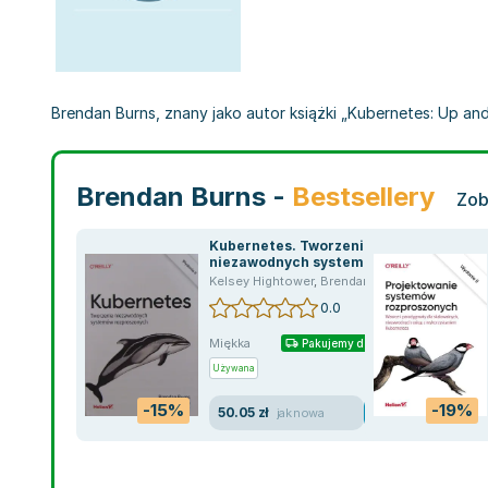
Brendan Burns, znany jako autor książki „Kubernetes: Up an
Brendan Burns -
Bestsellery
Zob
Kubernetes. Tworzenie
niezawodnych systemów
rozproszonych
Kelsey Hightower
,
Brendan Burns
,
Joe Beda
0.0
Miękka
Pakujemy dzisiaj
Używana
-15%
-19%
50.05 zł
jak nowa