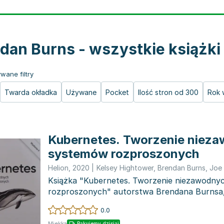
dan Burns - wszystkie książki
wane filtry
Twarda okładka
Używane
Pocket
Ilość stron od 300
Rok 
Kubernetes. Tworzenie niez
systemów rozproszonych
Helion
,
2020
|
Kelsey Hightower
,
Brendan Burns
,
Joe
Książka "Kubernetes. Tworzenie niezawodn
rozproszonych" autorstwa Brendana Burnsa,
Kelseya Hightowera to w...
0.0
Miękka
Pakujemy dzisiaj