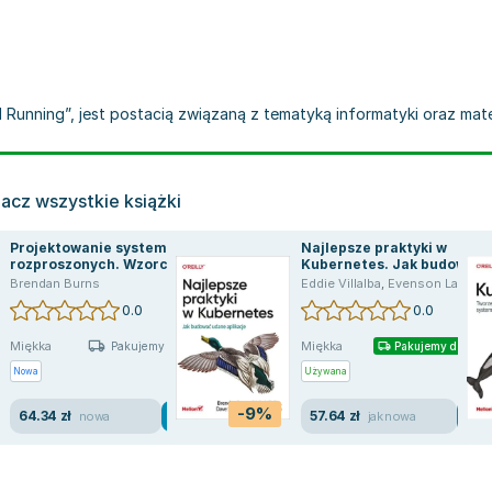
d Running”, jest postacią związaną z tematyką informatyki oraz mat
acz wszystkie książki
Projektowanie systemów
Najlepsze praktyki w
rozproszonych. Wzorce i
Kubernetes. Jak budować
paradygmaty dla
udane aplikacje
Brendan Burns
Eddie Villalba
,
Evenson Lachlan
skalowalnych,
0.0
0.0
niezawodnych usług z
wykorzystaniem
Miękka
Miękka
Kubernetesa
Pakujemy jutro
Pakujemy dzisiaj
Nowa
Używana
-9%
64.34 zł
57.64 zł
nowa
jak nowa