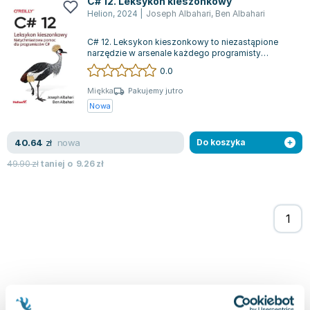
C# 12. Leksykon kieszonkowy
Joseph Murphy
Helion
,
2024
|
Joseph Albahari
,
Ben Albahari
Jan Sztaudynger
C# 12. Leksykon kieszonkowy to niezastąpione
Aleksander Puszkin
narzędzie w arsenale każdego programisty
Oscar Wilde
pracującego w ekosystemie Microsoft. Stworzo...
0.0
Małgorzata Ohme
Miękka
Pakujemy jutro
Maddie Ziegler
Nowa
Leszek Czarnecki
Joanna Racewicz
nowa
40.64
zł
Do koszyka
Maria Seweryn
49.90
zł
taniej o
9.26
zł
Janina Zającówna
Eric Helms
Anna Prus (oprac.)
Nela Mała Reporterka
Agnieszka Maciąg
Barbara Wrzesińska
Terry Pratchett
Virginia Woolf