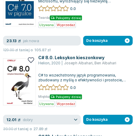
Microsoftu, wyróżniający się niezwykłą
Zygmunt Freud
elastycznością i wszechstronnością. Język ten
0.0
oferu...
Agata Passent
Twarda
Pakujemy dzisiaj
Michel Moran
Używana
Wyprzedaż
Maciej Orłoś
Jo Nesbo
jak nowa
23.13
zł
Do koszyka
Katarzyna Miller
129.00
zł
taniej o
105.87
zł
Antoine de Saint Exupery
C# 8.0. Leksykon kieszonkowy
Lew Tołstoj
Helion
,
2020
|
Joseph Albahari
,
Ben Albahari
Mark Twain
C# to wszechstronny język programowania,
Marcin Meller
zbudowany z myślą o efektywności i prostocie,
Paulina Młynarska
który przyciągnął uwagę wielu profesjonalis...
0.0
ks. Piotr Pawlukiewicz
Miękka
Pakujemy dzisiaj
Jarosław Sokołowski
Używana
Wyprzedaż
Piotr Latocha
Michael Scott
dobry
12.01
zł
Do koszyka
Piotr Semka
39.90
zł
taniej o
27.89
zł
Jarosław Iwaszkiewicz