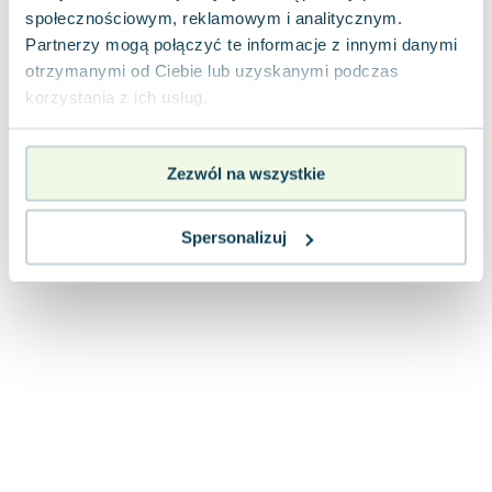
Joseph Murphy
społecznościowym, reklamowym i analitycznym.
Partnerzy mogą połączyć te informacje z innymi danymi
Jan Sztaudynger
otrzymanymi od Ciebie lub uzyskanymi podczas
Aleksander Puszkin
korzystania z ich usług.
Oscar Wilde
Małgorzata Ohme
Maddie Ziegler
Zezwól na wszystkie
Leszek Czarnecki
Joanna Racewicz
Spersonalizuj
Maria Seweryn
Janina Zającówna
Eric Helms
Anna Prus (oprac.)
Nela Mała Reporterka
Agnieszka Maciąg
Barbara Wrzesińska
Terry Pratchett
Virginia Woolf