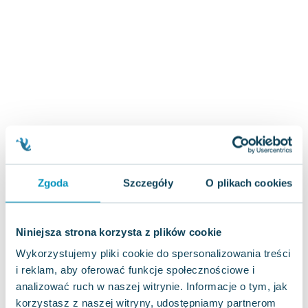
Zygmunt Freud
Agata Passent
Michel Moran
Maciej Orłoś
Jo Nesbo
Katarzyna Miller
Antoine de Saint Exupery
Lew Tołstoj
Mark Twain
Marcin Meller
Zgoda
Szczegóły
O plikach cookies
Paulina Młynarska
ks. Piotr Pawlukiewicz
Jarosław Sokołowski
Niniejsza strona korzysta z plików cookie
Piotr Latocha
Wykorzystujemy pliki cookie do spersonalizowania treści
Michael Scott
i reklam, aby oferować funkcje społecznościowe i
Piotr Semka
analizować ruch w naszej witrynie. Informacje o tym, jak
Jarosław Iwaszkiewicz
korzystasz z naszej witryny, udostępniamy partnerom