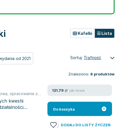
ki
Kafelki
Lista
Sortuj:
Trafność
wydania od 2021
Znaleziono:
8
produktów
jak nowa
121.79
zł
rowa
,
opracowanie zbiorowe
ych kwestii
ziałalności
Do koszyka
DODAJ DO LISTY ŻYCZEŃ