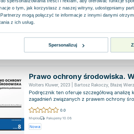
do spersonalizowania treści i reklam, aby oferować funkcje sp
Wolters Kluwer
,
2019
|
Bartosz Rakoczy
,
praca zbio
ormacje o tym, jak korzystasz z naszej witryny, udostępniamy p
Każdy podmiot prawny, niezależnie od tego, 
Partnerzy mogą połączyć te informacje z innymi danymi otrzym
czy nie, z całą pewnością jest poddany ich w
nia z ich usług.
związ...
0.0
Miękka
Pakujemy dzisiaj
Spersonalizuj
Z
Używana
Wyprzedaż
Prawo ochrony środowiska. W
Wolters Kluwer
,
2023
|
Bartosz Rakoczy
,
Błażej Wier
Podręcznik ten oferuje szczegółową analizę
zagadnień związanych z prawem ochrony środ
na takich aspek...
0.0
Pakujemy 10.08
Miękka
Nowa