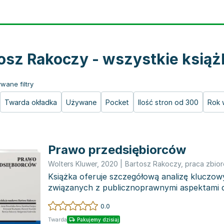
osz Rakoczy - wszystkie książ
wane filtry
Twarda okładka
Używane
Pocket
Ilość stron od 300
Rok 
Prawo przedsiębiorców
Wolters Kluwer
,
2020
|
Bartosz Rakoczy
,
praca zbio
Książka oferuje szczegółową analizę kluczow
związanych z publicznoprawnymi aspektami d
gospodarczej. Autor p...
0.0
Twarda
Pakujemy dzisiaj