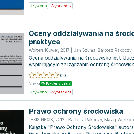
Używana
Wyprzedaż
Oceny oddziaływania na środ
praktyce
Wolters Kluwer
,
2017
|
Jan Szuma
,
Bartosz Rakoczy
,
Ocena oddziaływania na środowisko jest klu
wspierającym zarządzanie ochroną środowiska
w zasad...
0.0
Miękka
Pakujemy dzisiaj
Używana
Wyprzedaż
Prawo ochrony środowiska
LEXIS NEXIS
,
2012
|
Bartosz Rakoczy
,
Błażej Wierzbo
Książka "Prawo Ochrony Środowiska" autor
Wierzbowskiego B. oraz Rackoczego B. stanow