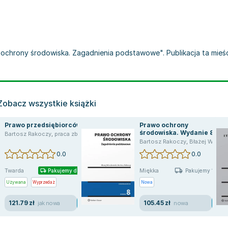
ochrony środowiska. Zagadnienia podstawowe". Publikacja ta mieści 
Zobacz wszystkie książki
Prawo przedsiębiorców
Prawo ochrony
środowiska. Wydanie 8
Bartosz Rakoczy
,
praca zbiorowa
,
opracowanie zbiorowe
wski B. Rackoczy B.
Bartosz Rakoczy
,
Błażej Wierzbowski
0.0
0.0
Twarda
Miękka
Pakujemy dzisiaj
Pakujemy 10.08
Używana
Wyprzedaż
Nowa
121.79 zł
105.45 zł
jak nowa
nowa