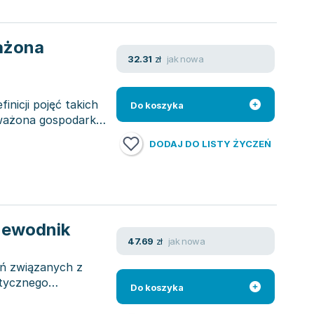
ważona
jak nowa
32.31
zł
finicji pojęć takich
Do koszyka
oważona gospodarka
DODAJ DO LISTY ŻYCZEŃ
zewodnik
jak nowa
47.69
zł
eń związanych z
tycznego
Do koszyka