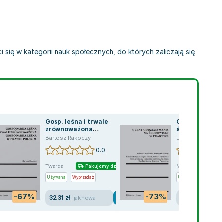
się w kategorii nauk społecznych, do których zaliczają się
Gosp. leśna i trwale
Oceny oddział
zrównoważona
środowisko w 
gospodarka..
Bartosz Rakoczy
Jan Szuma
,
Bart
0.0
Twarda
Miękka
Pakujemy dzisiaj
P
Używana
Wyprzedaż
Używana
Wyprzed
-67%
-73%
32.31 zł
39.71 zł
jak nowa
jak no