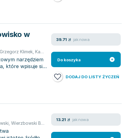
owisko w
jak nowa
39.71
zł
Grzegorz Klimek
,
Karolina Karpus
,
Małgorzata Szalewska
,
opracowa
czowym narzędziem
Do koszyka
, które wpisuje się
DODAJ DO LISTY ŻYCZEŃ
jak nowa
13.21
zł
wski
,
Wierzbowski B. Rackoczy B.
stwa
i istotne źródło