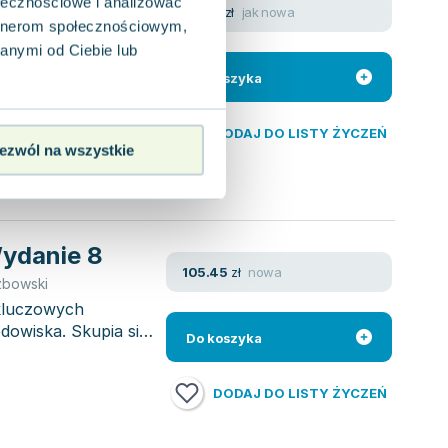
ołecznościowe i analizować
jak nowa
30.79
zł
rowa
artnerom społecznościowym,
czy generuje odpady,
anymi od Ciebie lub
pływowi. Kwestie
Do koszyka
DODAJ DO LISTY ŻYCZEŃ
ezwól na wszystkie
ydanie 8
nowa
105.45
zł
zbowski
 kluczowych
owiska. Skupia się
Do koszyka
DODAJ DO LISTY ŻYCZEŃ