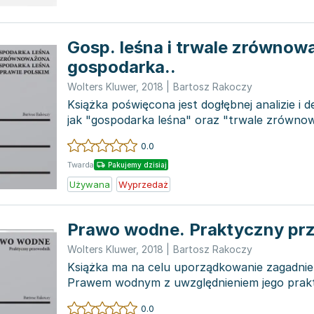
Gosp. leśna i trwale zrówno
gospodarka..
Wolters Kluwer
,
2018
|
Bartosz Rakoczy
Książka poświęcona jest dogłębnej analizie i de
jak "gospodarka leśna" oraz "trwale zrówn
le...
0.0
Twarda
Pakujemy dzisiaj
Używana
Wyprzedaż
Prawo wodne. Praktyczny pr
Wolters Kluwer
,
2018
|
Bartosz Rakoczy
Książka ma na celu uporządkowanie zagadni
Prawem wodnym z uwzględnieniem jego prak
zastosowania. Autor skru...
0.0