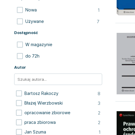
1
Nowa
7
Używane
Dostępność
W magazynie
do 72h
Autor
8
Bartosz Rakoczy
3
Błażej Wierzbowski
2
opracowanie zbiorowe
2
praca zbiorowa
1
Jan Szuma