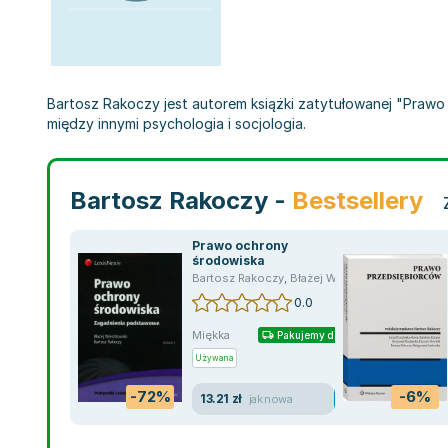
Bartosz Rakoczy jest autorem książki zatytułowanej "Prawo 
między innymi psychologia i socjologia.
Bartosz Rakoczy -
Bestsellery
Prawo ochrony
środowiska
Bartosz Rakoczy
,
Błażej Wierzbowski
,
Wierzbo
0.0
Miękka
Pakujemy dzisiaj
Używana
-72%
-6%
13.21 zł
jak nowa