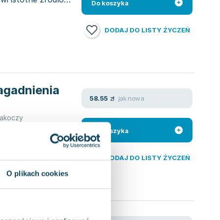
Do koszyka
DODAJ DO LISTY ŻYCZEŃ
agadnienia
jak nowa
58.55
zł
Rakoczy
ruje dogłębną
Do koszyka
rawem ochrony
DODAJ DO LISTY ŻYCZEŃ
O plikach cookies
roblemy