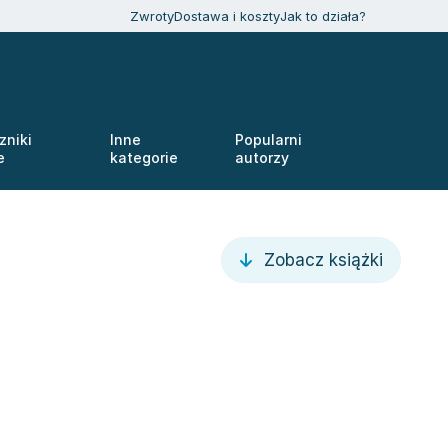
Zwroty
Dostawa i koszty
Jak to działa?
zniki
Inne
Popularni
e
kategorie
autorzy
Zobacz książki