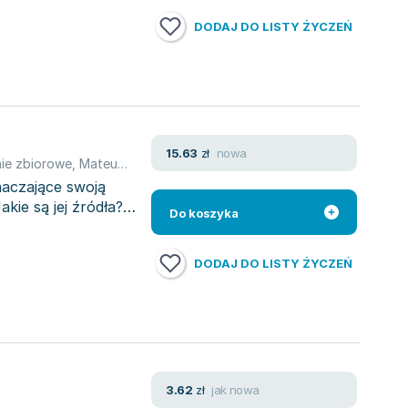
DODAJ DO LISTY ŻYCZEŃ
nowa
15.63
zł
ie zbiorowe
,
Mateusz Malinowski
,
Radosław Dąbrowski
,
Dominik Fla
naczające swoją
kie są jej źródła?
Do koszyka
DODAJ DO LISTY ŻYCZEŃ
jak nowa
3.62
zł