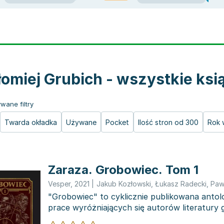
łomiej Grubich - wszystkie ksi
wane filtry
Twarda okładka
Używane
Pocket
Ilość stron od 300
Rok 
Zaraza. Grobowiec. Tom 1
Vesper
,
2021
|
Jakub Kozłowski
,
Łukasz Radecki
,
Paw
"Grobowiec" to cyklicznie publikowana antolo
prace wyróżniających się autorów literatury g
Każdy to...