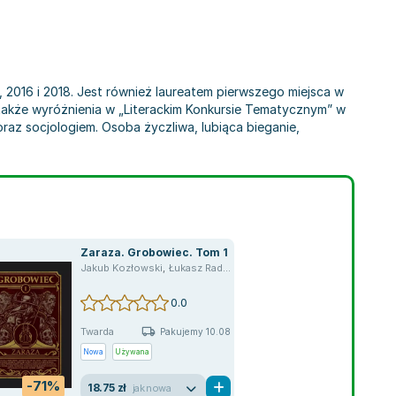
2016 i 2018. Jest również laureatem pierwszego miejsca w
 także wyróżnienia w „Literackim Konkursie Tematycznym” w
oraz socjologiem. Osoba życzliwa, lubiąca bieganie,
Zaraza. Grobowiec. Tom 1
ski
,
Dominik Flaszyński
Jakub Kozłowski
,
Tomasz Golis
,
Łukasz Radecki
,
Bartłomiej Grubich
,
Paweł Ciećwierz
,
Konrad Knapek
,
Robert Ziębi
,
Wojcie
0.0
Twarda
Pakujemy 10.08
Nowa
Używana
-71%
18.75 zł
jak nowa