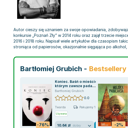
Autor cieszy się uznaniem za swoje opowiadania, zdobywają
konkursie „Poznań Zły” w 2014 roku oraz zajął trzecie mie
2016 i 2018 roku. Napisał wiele artykułów dla czasopism taki
stroniąca od papierosów, okazjonalnie sięgająca po alkohol,
Bartłomiej Grubich -
Bestsellery
Koniec. Baśń o mieście, w
którym zawsze pada
deszcz i skończył się
Bartłomiej Grubich
świat
0.0
Twarda
Pakujemy 10.08
Używana
-76%
-2%
10.64 zł
dobry