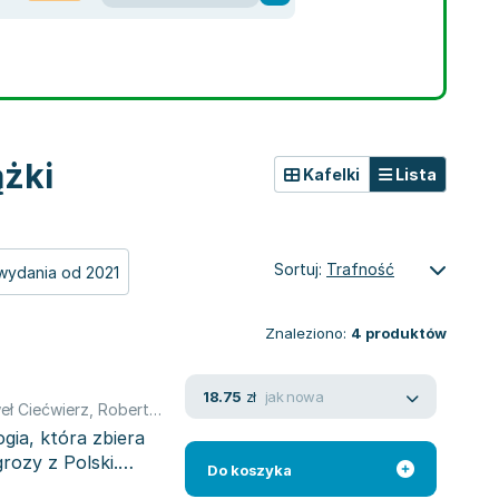
ążki
Kafelki
Lista
Sortuj:
Trafność
wydania od 2021
Znaleziono:
4
produktów
jak nowa
18.75
zł
eł Ciećwierz
,
Robert Ziębiński
,
Krzysztof Wroński
,
Maciej Krzywińsk
gia, która zbiera
rozy z Polski.
Do koszyka