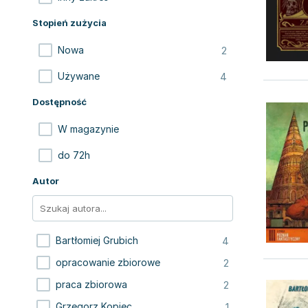
Stopień zużycia
2
Nowa
4
Używane
Dostępność
W magazynie
do 72h
Autor
4
Bartłomiej Grubich
2
opracowanie zbiorowe
2
praca zbiorowa
1
Grzegorz Kopiec