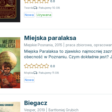
0.0
Pakujemy 10.08
Twarda
Nowa
Używana
Miejska paralaksa
Miejskie Posnania
,
2015
|
praca zbiorowa
,
opracowan
Miejska Paralaksa to zjawisko najmocniej zaz
obecność w Poznaniu. Czym dokładnie jest? Ja
Jakie k...
0.0
Pakujemy 11.08
Miękka
Nowa
Biegacz
Vesper
,
2019
|
Bartłomiej Grubich