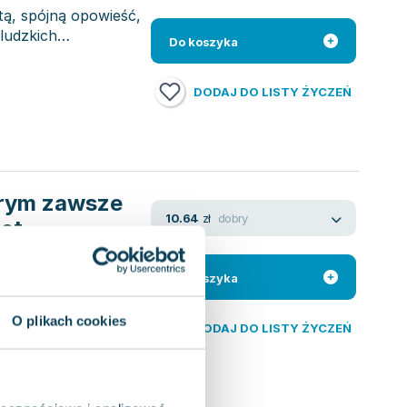
tą, spójną opowieść,
 ludzkich
Do koszyka
DODAJ DO LISTY ŻYCZEŃ
órym zawsze
dobry
10.64
zł
iat
e znika, nie
Do koszyka
e udała się do
O plikach cookies
DODAJ DO LISTY ŻYCZEŃ