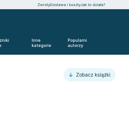
Zwroty
Dostawa i koszty
Jak to działa?
zniki
Inne
Popularni
e
kategorie
autorzy
Zobacz książki