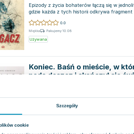
Epizody z życia bohaterów łączą się w jednoli
gdzie każda z tych historii odkrywa fragment
doświadcze...
0.0
Pakujemy 10.08
Miękka
Używana
Koniec. Baśń o mieście, w kt
pada deszcz i skończył się św
Vesper
,
2021
|
Bartłomiej Grubich
Pewnego dnia młoda barmanka niespodziewani
zostawiając żadnej informacji. Plotki głoszą, ż
Bydgoszczy. W...
Szczegóły
0.0
Pakujemy 10.08
Twarda
 plików cookie
Używana