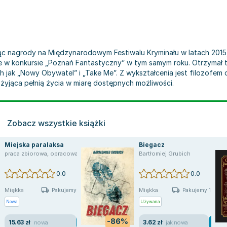
c nagrody na Międzynarodowym Festiwalu Kryminału w latach 2015, 
jsce w konkursie „Poznań Fantastyczny” w tym samym roku. Otrzymał
ch jak „Nowy Obywatel” i „Take Me”. Z wykształcenia jest filozofem 
 żyjąca pełnią życia w miarę dostępnych możliwości.
Zobacz wszystkie książki
Miejska paralaksa
Biegacz
praca zbiorowa
,
opracowanie zbiorowe
,
Mateusz Malinowski
Bartłomiej Grubich
,
Radosław Dąbrow
0.0
0.0
Miękka
Miękka
Pakujemy 11.08
Pakujemy 10.08
Nowa
Używana
-86%
15.63 zł
3.62 zł
nowa
jak nowa