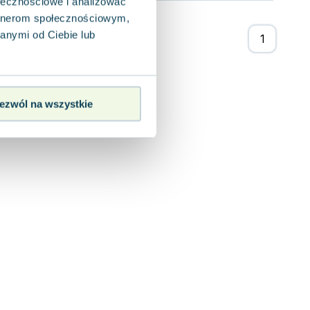
ołecznościowe i analizować
artnerom społecznościowym,
anymi od Ciebie lub
ezwól na wszystkie