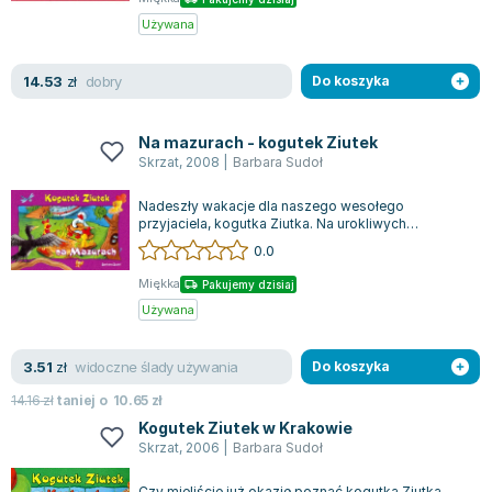
Zygmunt Freud
Używana
Agata Passent
Michel Moran
dobry
14.53
zł
Do koszyka
Maciej Orłoś
Jo Nesbo
Na mazurach - kogutek Ziutek
Skrzat
,
2008
|
Barbara Sudoł
Katarzyna Miller
Antoine de Saint Exupery
Nadeszły wakacje dla naszego wesołego
Lew Tołstoj
przyjaciela, kogutka Ziutka. Na urokliwych
Mazurach doświadcza on serii komicznych
0.0
Mark Twain
przygód....
Marcin Meller
Miękka
Pakujemy dzisiaj
Paulina Młynarska
Używana
ks. Piotr Pawlukiewicz
Jarosław Sokołowski
widoczne ślady używania
3.51
zł
Do koszyka
Piotr Latocha
14.16
zł
taniej o
10.65
zł
Michael Scott
Kogutek Ziutek w Krakowie
Skrzat
,
2006
|
Barbara Sudoł
Piotr Semka
Jarosław Iwaszkiewicz
Czy mieliście już okazję poznać kogutka Ziutka,