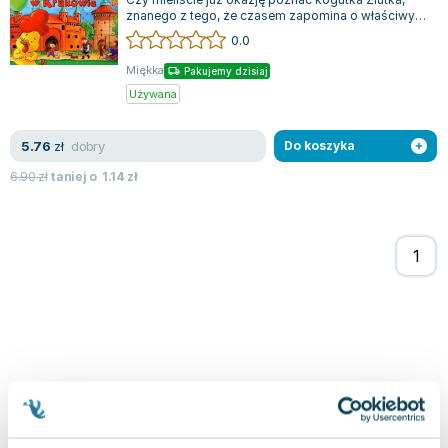
Joseph Murphy
znanego z tego, że czasem zapomina o właściwym
zachowaniu, co prowadzi go do wielu...
0.0
Jan Sztaudynger
Aleksander Puszkin
Miękka
Pakujemy dzisiaj
Oscar Wilde
Używana
Małgorzata Ohme
Maddie Ziegler
dobry
5.76
zł
Do koszyka
Leszek Czarnecki
6.90
zł
taniej o
1.14
zł
Joanna Racewicz
Maria Seweryn
Janina Zającówna
Eric Helms
Anna Prus (oprac.)
Nela Mała Reporterka
Agnieszka Maciąg
Barbara Wrzesińska
Terry Pratchett
Virginia Woolf